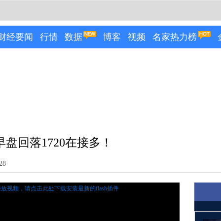
财经要闻
行情
数据
博客
视频
名家热力榜
盘回落1720在接多！
28
播放视频，
请点击此处下载安装最新的flash插件