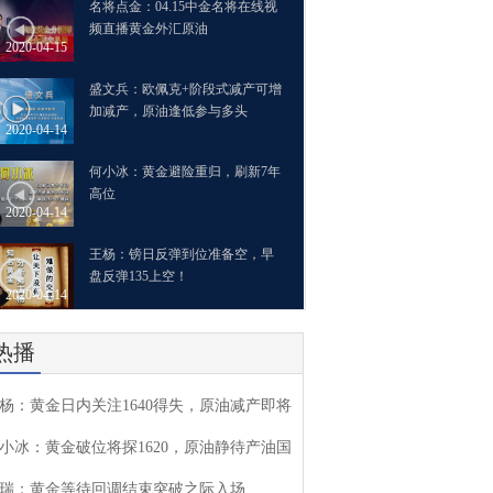
名将点金：04.15中金名将在线视
频直播黄金外汇原油
2020-04-15
盛文兵：欧佩克+阶段式减产可增
加减产，原油逢低参与多头
2020-04-14
何小冰：黄金避险重归，刷新7年
高位
2020-04-14
王杨：镑日反弹到位准备空，早
盘反弹135上空！
2020-04-14
热播
杨：黄金日内关注1640得失，原油减产即将
小冰：黄金破位将探1620，原油静待产油国
瑞：黄金等待回调结束突破之际入场