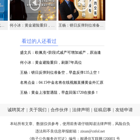
盛文兵：欧佩克+阶段式减产可增加减产，原油逢低参与多头
何小冰：黄金避险重归，刷新7年高位
王杨：镑日反弹到位准备空，早盘反弹135上空！
看过的人还看过
盛文兵：欧佩克+阶段式减产可增加减产，原油逢
低参与多头
何小冰：黄金避险重归，刷新7年高位
王杨：镑日反弹到位准备空，早盘反弹135上空！
名将点金：04.15中金名将在线视频直播黄金外汇原
油
王杨：黄金上涨暂遇阻，早盘回落1720在接多！
诚聘英才
|
关于我们
|
合作伙伴
|
法律声明
|
征稿启事
|
友链申请
本站所有文章、数据仅供参考，使用前务请仔细阅读
法律声明
，风险自负
违法和不良信息举报邮箱：
zixun@cnfol.net
《电子公告服务许可证》编号：闽通信互联网 [2008]1 号