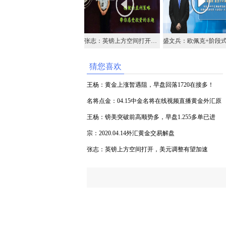
张志：英镑上方空间打开，美元调整有望加速
猜您喜欢
王杨：黄金上涨暂遇阻，早盘回落1720在接多！
名将点金：04.15中金名将在线视频直播黄金外汇原
油
王杨：镑美突破前高顺势多，早盘1.255多单已进
场！
宗：2020.04.14外汇黄金交易解盘
张志：英镑上方空间打开，美元调整有望加速