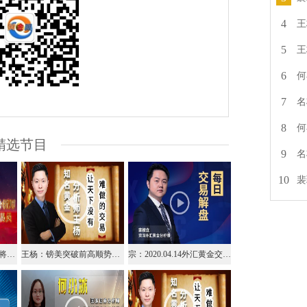
4
王
5
王
6
何
7
名
8
何
精选节目
9
名
10
裴
名将点金：04.15中金名将在线视频直播黄金外汇原油
王杨：镑美突破前高顺势多，早盘1.255多单已进场！
宗：2020.04.14外汇黄金交易解盘