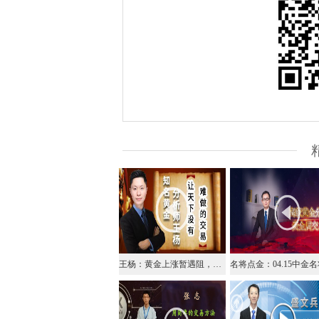
王杨：黄金上涨暂遇阻，早盘回落1720在接多！