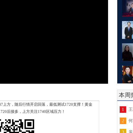
本周
上方，随后行情开启回落，最低测试1720支撑！黄金
1
王
20后接多，上方关注1740区域压力！
2
何
3
裴