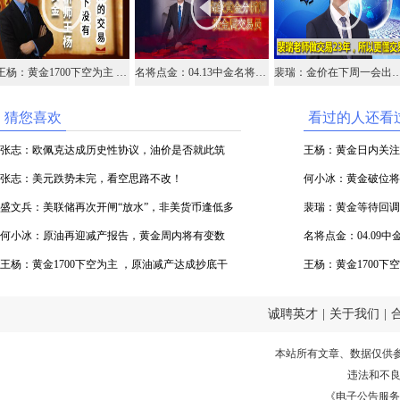
王杨：黄金1700下空为主 ，原油减产达成抄底干多！
名将点金：04.13中金名将在线视频直播黄金外汇原油
裴瑞：金价在下周一会出现调整，调
猜您喜欢
看过的人还看
张志：欧佩克达成历史性协议，油价是否就此筑
王杨：黄金日内关注
底？
张志：美元跌势未完，看空思路不改！
涨！
何小冰：黄金破位将
盛文兵：美联储再次开闸“放水”，非美货币逢低多
宣判
裴瑞：黄金等待回调
何小冰：原油再迎减产报告，黄金周内将有变数
名将点金：04.09
王杨：黄金1700下空为主 ，原油减产达成抄底干
油
王杨：黄金1700下
多！
多！
诚聘英才
|
关于我们
|
本站所有文章、数据仅供
违法和不
《电子公告服务许可证