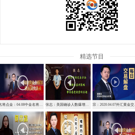
精选节目
名将点金：04.08中金名将在线视频直播黄金外汇原油
张志：美国确诊人数爆增，美元拐点到来？
宗：202