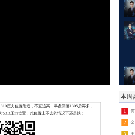
本周
0压力位置附近，不宜追高，早盘回落1305后再多，
1
何
方53.3压力位置，此位置上不去的情况下还是跌；
2
金
3
王