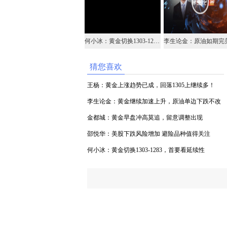
何小冰：黄金切换1303-1283，首要看延续性
猜您喜欢
王杨：黄金上涨趋势已成，回落1305上继续多！
李生论金：黄金继续加速上升，原油单边下跌不改
（视频）
金都城：黄金早盘冲高莫追，留意调整出现
邵悦华：美股下跌风险增加 避险品种值得关注
何小冰：黄金切换1303-1283，首要看延续性