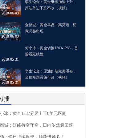
李生论金：黄金继续加速上升，
原油单边下跌不改（视频）
2019-06-03
金都城：黄金早盘冲高莫追，留
意调整出现
2019-06-03
何小冰：黄金切换1303-1283，首
要看延续性
2019-05-31
李生论金：原油如期完美瀑布，
金价短期震荡不改（视频）
2019-05-31
热播
小冰：黄金1282分界上下8美元区间
都城：短线持空守空，日内依然看回落
杨：镑日持续反弹，顺势进场多！