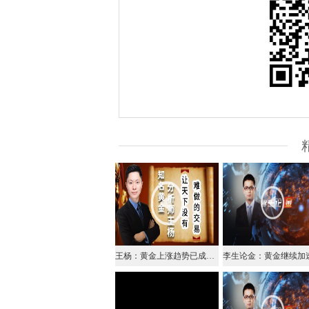
王杨：黄金上涨趋势已成，回落1305上继续多！