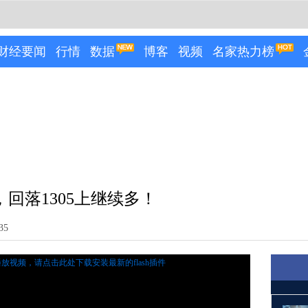
财经要闻
行情
数据
博客
视频
名家热力榜
回落1305上继续多！
35
播放视频，
请点击此处下载安装最新的flash插件