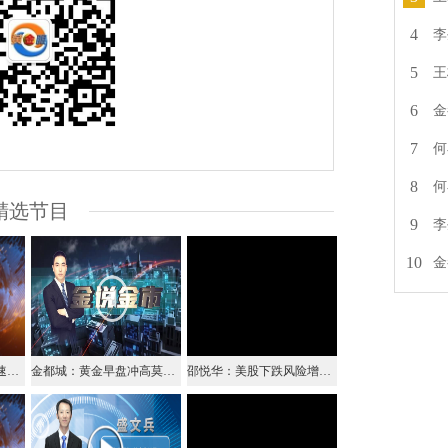
4
李
5
王
6
金
7
何
8
何
精选节目
9
李
10
金
李生论金：黄金继续加速上升，原油单边下跌不改（视频）
金都城：黄金早盘冲高莫追，留意调整出现
邵悦华：美股下跌风险增加 避险品种值得关注