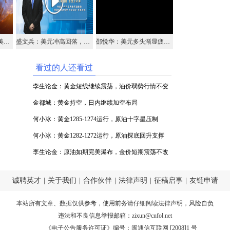
李生论金：原油如期完美瀑布，金价短期震荡不改（视频）
盛文兵：美元冲高回落，欧元1.1120区域多
邵悦华：美元多头渐显疲态 黄金重点关注突破机会
看过的人还看过
李生论金：黄金短线继续震荡，油价弱势行情不变
（视频）
金都城：黄金持空，日内继续加空布局
何小冰：黄金1285-1274运行，原油十字星压制
何小冰：黄金1282-1272运行，原油探底回升支撑
李生论金：原油如期完美瀑布，金价短期震荡不改
（视频）
诚聘英才
|
关于我们
|
合作伙伴
|
法律声明
|
征稿启事
|
友链申请
本站所有文章、数据仅供参考，使用前务请仔细阅读
法律声明
，风险自负
违法和不良信息举报邮箱：
zixun@cnfol.net
《电子公告服务许可证》编号：闽通信互联网 [2008]1 号