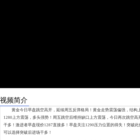
视频简介
黄金今日早盘跳空高开，延续周五反弹格局！黄金走势震荡偏强，结构上
1280上方震荡，多头强势！周五跳空后维持缺口上方震荡，今日再次跳空
干多！激进者早盘现价1287直接多！早盘关注1290压力位置的得失！突破
可以选择突破后进场干多！