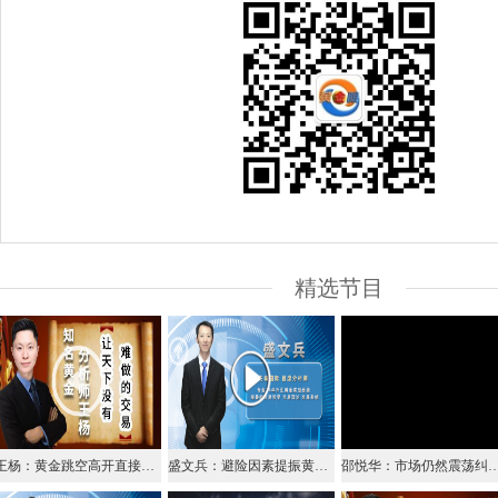
精选节目
王杨：黄金跳空高开直接多，突破1290仓！
盛文兵：避险因素提振黄金，金价回撤1281区域继续做多
邵悦华：市场仍然震荡纠结 等待方