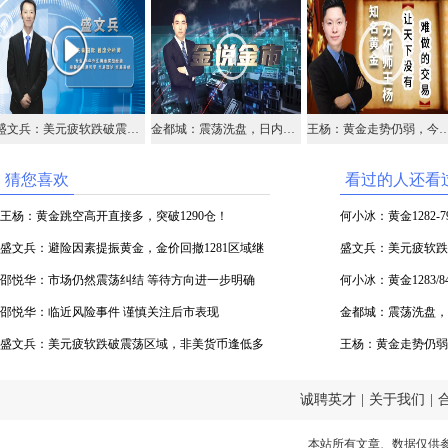
盛文兵：美元疲软跌破震荡区域，非美货币逢低多
金都城：震荡洗盘，日内留意区间
王杨：黄金走势仍弱，今日129
猜您喜欢
看过的人还看
王杨：黄金跳空高开直接多，突破1290仓！
何小冰：黄金1282
盛文兵：避险因素提振黄金，金价回撤1281区域继
盛文兵：美元疲软跌
续做多
邵悦华：市场仍然震荡纠结 等待方向进一步明确
何小冰：黄金1283
邵悦华：临近风险事件 谨慎关注后市表现
金都城：震荡洗盘，
盛文兵：美元疲软跌破震荡区域，非美货币逢低多
王杨：黄金走势仍弱，
诚聘英才
|
关于我们
|
本站所有文章、数据仅供