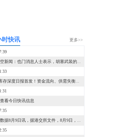
小时快讯
更多>>
7:39
据天空新闻：也门消息人士表示，胡塞武装的第四波导弹和无人机袭击目标是摩卡港及该市郊区的政府军阵地。
1:33
VIP库存深度日报首发！资金流向、供需失衡一眼看透，VIP限时95折，解锁40+项权益>>
1:31
查看今日快讯信息
7:35
金十数据8月9日讯，据港交所文件，8月9日，北京君正集成电路股份有限公司更新聆讯后资料集，意味着该公司港交所IPO通过聆讯。
2:35