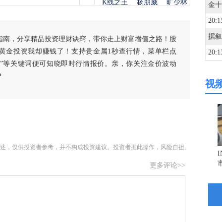
K线之王
杨朋威
旷少林
20:1
指南，分享精品投资理财诀窍，带你走上财富增值之路！股
黄金投资我却赚钱了！支持贵金属1秒查行情，菜单栏点
20:1
白银”等关键词便可知晓即时行情报价。亲，你关注金价波动
？
视
20:0
20:0
述，仅供投资者参考，并不构成投资建议。投资者据此操作，风险自担。
20:0
更多评论>>
20:0
19:5