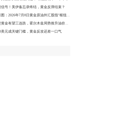
名网友-中金在线手机网：
二十美金的幅
磅信号！美伊备忘录终结，黄金反弹结束？
。70一50？。
一张图：2026年7月8日黄金原油外汇股指“枢纽点...
文婷：
带上止损博弈，实时指导， 关注老
经号主页：http://mp.cnfol.com/user/58676
现货黄金有望三连跌，霍尔木兹局势推升油价，FO...
180美元成关键门槛，黄金反攻还差一口气
名网友-中金在线手机网：
老师好，金现在
样操作？
文婷：
70附近高空，50附近低多，最新策
和实时指导， 关注老师财经号主页：
p://mp.cnfol.com/user/58676