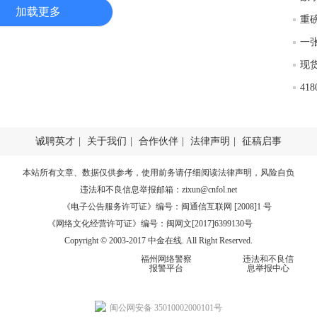
匿
加载更多
重
度
徐
师财
4
匿
怎
徐
诚聘英才
|
关于我们
|
合作伙伴
|
法律声明
|
征稿启事
略
htt
本站所有文章、数据仅供参考，使用前务请仔细阅读
法律声明
，风险自负
违法和不良信息举报邮箱：
zixun@cnfol.net
《电子公告服务许可证》编号：闽通信互联网 [2008]1 号
《网络文化经营许可证》编号：闽网文[2017]6399130号
Copyright © 2003-2017 中金在线. All Right Reserved.
福州网络警察
违法和不良信
报警平台
息举报中心
闽公网安备 35010002000101号