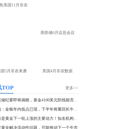
大家第一时间获取最新策略和实时指
焦美国11月非农
导， 关注老师财经号主页：
p://mp.cnfol.com/user/58676
名网友-中金在线手机网：
黄金多，看到什
美联储6月议息会议
位置呢？
文婷：
冲破75，看85-4400附近，行情瞬息
变，盘中机会转瞬即逝。 为了让大家第一
间获取最新策略和实时指导， 关注老师财
主页：http://mp.cnfol.com/user/58676
美国5月非农来袭
美国4月非农数据
名网友-中金在线手机网：
能回撤到30
文婷：
先看破了40会到30，最新策略和实
TOP
更多>>
时指导， 关注老师财经号主页：
p://mp.cnfol.com/user/58676
美联储纪要即将揭晓，黄金4100美元防线能否扛住...
机构：金银年内低点已现，下半年将重回长牛逻辑
名网友-中金在线手机网：
止损多少 老师
这将是黄金下一轮上涨的主要动力！知名机构料金...
文婷：
7美金
字黄金解决流动性问题，可能推动下一个牛市