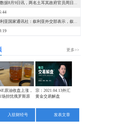
金十数据8月9日讯，两名土耳其政府官员周日表示，尽管安全担忧加剧，但船只目前仍顺利通过土耳其海峡前往黑海。此前，在黑海船只（包括土耳其籍船只）遭到袭击后，土耳其当局已限制进入黑海的商用船舶交通。土耳其已就黑海袭击事件向乌克兰和俄罗斯多次发出警告，敦促交战双方采取措施确保该地区的航行安全。周六，土耳其外交部长哈坎·菲丹表示，安卡拉已向莫斯科和基辅传达，他们应宣布暂停在黑海的袭击活动。上述要求匿名的官员表示，土耳其因对安全状况感到严重不安已有一段时间，因此实施了一些临时措施，但在《蒙特勒公约》规定的条件下，通行是畅通的。
5:44
据叙利亚国家通讯社：叙利亚外交部表示，叙利亚与俄罗斯将在备忘录框架下开始重组俄罗斯在叙利亚沿海的存在。
3:19
据叙利亚国家通讯社：叙利亚外交部表示，大马士革与莫斯科已达成谅解备忘录，解决塔尔图斯和赫梅米姆的俄罗斯基地未来问题。关于俄罗斯基地的协议经过18个月的密集谈判达成。
频
8:53
更多>>
也门政府媒体：霍代达省省长在胡塞武装的导弹袭击中幸存，导弹瞄准了他在阿尔霍赫的住所。
6:34
金十数据8月9日讯，受台风“白海豚”影响，飞猪8月9日宣布，已启动应急响应机制，针对8月9日0时前预订的入住日期为8月9日至8月10日的浙江省内酒店订单、入住日期为8月9日至8月11日的安徽黄山酒店订单、入住日期为8月9日的福建连江酒店订单，消费者如受台风影响被迫取消或改变行程，可向飞猪申请无损退改，飞猪将为消费者兜底退改损失。
3:43
INE原油收盘上涨，
宗：2021.04.13外汇
盛文兵：通胀预期
栾雪：
市场担忧俄罗斯原
黄金交易解盘
再度升温 且看美联
外汇上
也门军事发言人表示，（胡塞武装对）摩卡港的袭击造成七人死亡。
油出口受阻
储如何应对
1:43
入驻财经号
发表文章
哈马斯高级官员巴塞姆·奈姆：我们仍然致力于与调解人和10天前在开罗的和平委员会代表达成的路线图。
9:49