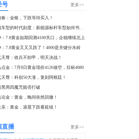
经号
金十数据8月9日讯，中信证券研报指出，近一个月恒生综指迎来业绩预期反转，中报超预期与利好预告推动全年盈利上修；而恒科指数受制于乘用车盈利分化及头部互联网平台资本开支扩张对短期利润率的压制，预期修复相对滞后。行业上，医疗保健（CXO与制药龙头驱动）、金融（券商资管与保险）、公用事业及周期运输景气上行；消费、地产及资讯科技预期遭下调。交易层面呈现资金回补超跌低位板块与交易高景气业绩动能的“双管齐下”特征。面对财报密集披露期与海内外宏观扰动，配置建议维持“红利防守+成长弹性”杠铃策略：防守端锁定高股息、低β“类债”资产；进攻端聚焦互联网巨头、双向资金加仓的机器人与生物科技，以及技术硬件与AI应用，兼顾创新药及工业金属的催化布局。
更多>>
3:27
德春：金银，下跌等待买入！
据天空新闻：消息人士称，胡塞武装向也门西南部的麦哈医院员工宿舍发射了一枚导弹。
馆藏车型的时代刻度：新能源标杆车型如何书写产业里程碑
3:12
：7.8黄金如期回测4100关口，企稳继续北上
哈马斯高级官员巴塞姆·奈姆：预计调解人和美国将施压以色列总理内塔尼亚胡及其政府遵守路线图。
：7.8黄金又又又跌了！4000是关键分水岭
0:22
气天尊：收兵不卸甲，明天决战！
消息人士称，4名也门政府军在胡塞武装的袭击中遇害。
点金：7月8日黄金现价4126做空，目标4080
0:24
气天尊：科创50大涨，复刻阿根廷！
金十数据8月9日讯，目前，“白海豚”已减弱为台风级。“白海豚”将以每小时15-20公里的速度向偏西方向移动，强度快速减弱。（央视新闻）
日黑周四魔咒能否打破
7:33
皓论金：黄金，晚间依然回撤！
金十数据8月9日讯，当地时间9日，据伊朗方面消息，穆赫辛·雷扎伊已加入伊朗最高国家安全委员会，担任伊朗最高领袖、武装力量最高统帅穆杰塔巴·哈梅内伊在该委员会的代表。（央视新闻）
景良东：黄金，凌晨下跌看延续！
8:42
金十数据8月9日讯，据伊朗国家电视台报道，在伊朗总统佩泽希齐扬开启第三个任期之际，最高领袖穆杰塔巴与其举行了会晤。双方就国家面临的诸多挑战进行了广泛讨论，包括民众生计需求、正在进行的第三次侵略战争、未来前景、军事发展以及与外国伙伴的经济往来。
演直播
更多>>
5:37