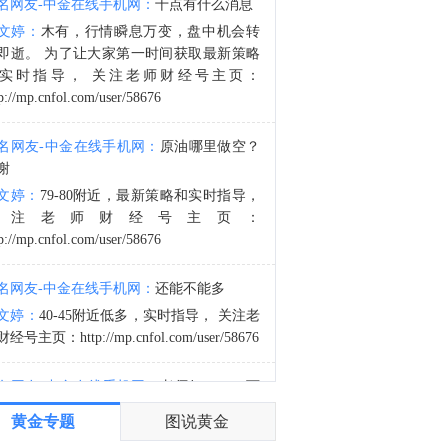
名网友-中金在线手机网：
十点有什么消息
据伊朗司法系统媒体米赞通讯社：伊朗巴斯基组织副司令表示，未来将发布伊朗最高领袖穆杰塔巴在公众场合和与指挥官会晤的视频。
文婷：
木有，行情瞬息万变，盘中机会转
4:08
即逝。 为了让大家第一时间获取最新策略
以色列总理内塔尼亚胡：关于美国的15点加沙计划，有些想法我们可以接受，有些则不能。
实时指导， 关注老师财经号主页：
p://mp.cnfol.com/user/58676
名网友-中金在线手机网：
原油哪里做空？
谢
文婷：
79-80附近，最新策略和实时指导，
关注老师财经号主页：
p://mp.cnfol.com/user/58676
名网友-中金在线手机网：
还能不能多
文婷：
40-45附近低多，实时指导， 关注老
经号主页：http://mp.cnfol.com/user/58676
名网友-中金在线手机网：
老师好，4345可
多吗？
黄金专题
图说黄金
文婷：
40-45附近多，带上止损博弈，为了