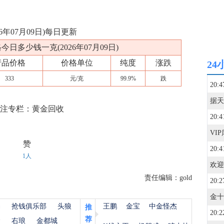
6年07月09日)每日更新
格今日多少钱一克(2026年07月09日)
产品价格
价格单位
纯度
涨跌
24
333
元/克
99.9%
跌
20:4
关注专栏：黄金回收
20:4
赞
20:4
1人
欢迎
责任编辑：gold
20:2
杨
抢钱俱乐部
头狼
王鹏
金宝
中金怪杰
推
20:2
荐
金
右琅
金都城