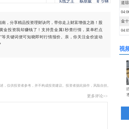
K线之王
杨朋威
旷少林
04:0
指南，分享精品投资理财诀窍，带你走上财富增值之路！股
黄金投资我却赚钱了！支持贵金属1秒查行情，菜单栏点
04:0
白银”等关键词便可知晓即时行情报价。亲，你关注金价波动
？
视
04:0
04:0
述，仅供投资者参考，并不构成投资建议。投资者据此操作，风险自担。
04:0
更多评论>>
03:5
03:5