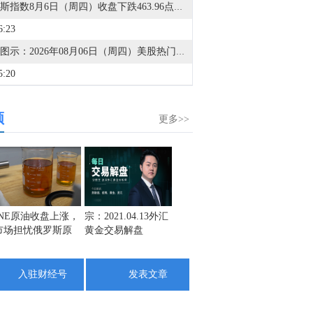
道琼斯指数8月6日（周四）收盘下跌463.96点，跌幅0.85%，报53885.16点；标普500指数8月6日（周四）收盘下跌13.55点，跌幅0.18%，报7710.00点；纳斯达克综合指数8月6日（周四）收盘下跌15.09点，跌幅0.06%，报26348.35点。
6:23
金十图示：2026年08月06日（周四）美股热门股票行情一览（美股收盘）
5:20
金十图示：2026年08月06日（周四）热门中概股行情一览（美股收盘）
频
1:11
更多>>
巴西谷物出口商协会：预计巴西8月玉米出口量将达到408万吨，低于去年同期的734万吨。
1:10
巴西谷物出口商协会：预计巴西8月大豆出口量将达到974万吨，高于去年同期的811万吨。预计巴西8月豆粕出口量将达到248万吨，高于去年同期的202万吨。
1:04
INE原油收盘上涨，
宗：2021.04.13外汇
盛文兵：通胀预期
栾雪：
市场担忧俄罗斯原
黄金交易解盘
再度升温 且看美联
外汇上
金十数据8月7日讯，美股周四收盘，道指收跌0.86%，标普500指数跌0.18%，纳指跌0.06%。闪迪(SNDK.O)跌6.8%，西部数据(WDC.O)跌13%，SK海力士(SKHY.O)跌5%，SpaceX(SPCX.O)涨6%。纳斯达克中国金龙指数收涨0.27%，阿里巴巴(BABA.N)跌1%。
油出口受阻
储如何应对
1:45
入驻财经号
发表文章
金十数据8月7日讯，SpaceX(SPCX.O)计划为其与特斯拉在美国得克萨斯州开发的大型半导体制造工厂Terafab建设自有电力设施。负责SpaceX能源和数据中心开发业务的Riley Trettel周三在得州格莱姆斯县表示：“我们将自给自足，将建设燃气发电厂，还将建设非常大型的电池阵列以储存能源。”这些言论为马斯克旗下两家最大企业正在推进的新工厂计划提供了新的细节。数据中心和新工厂带来的电力需求激增，推动了对新建天然气发电厂的需求，而马斯克长期以来一直倾向于垂直整合模式。马斯克及其旗下企业并非首次参与得州能源市场。特斯拉生产名为Megapack的大型电网级电池储能设备，并在休斯敦西部拥有一家Megapack工厂。
0:53