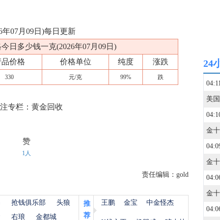
6年07月09日)每日更新
格今日多少钱一克(2026年07月09日)
产品价格
价格单位
纯度
涨跌
24
330
元/克
99%
跌
04:1
关注专栏：黄金回收
04:1
赞
04:0
1人
责任编辑：gold
04:0
杨
抢钱俱乐部
头狼
王鹏
金宝
中金怪杰
推
04:0
荐
金
右琅
金都城