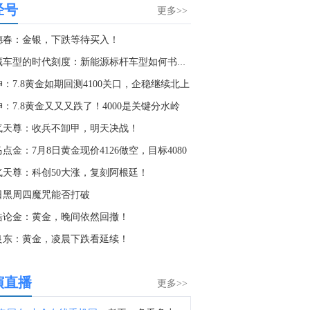
经号
金十数据8月7日讯，当地时间6日21时40分左右，伊朗格什姆岛传出两声爆炸声。伊朗方面称，爆炸声系在霍尔木兹海峡入口附近打击敌方目标所致，此次行动的成果将在未来几小时内向公众公布。（央视）
更多>>
9:33
德春：金银，下跌等待买入！
金十数据8月7日讯，据Axios报道，美国总统特朗普计划于当地时间周四签署两项行政令，旨在因商业化“生育旅游”行业而拒绝给予部分在美出生儿童公民身份。特朗普还寻求取消部分在美国境内工作的外国外交人员子女的出生公民权，并可能在未来将这一措施扩大至美国海外领土。这是特朗普第二次尝试限制美国出生公民权，预计将面临法律挑战。批评人士认为，该措施违反美国宪法第十四修正案，该修正案保障几乎所有在美国出生者获得公民身份。美国法律目前已经禁止以“主要目的是通过在美国生孩子获得美国公民身份”为目的申请旅游签证。如果移民官员认定外国孕妇入境美国的目的在于生育，也可以拒绝其入境。
馆藏车型的时代刻度：新能源标杆车型如何书写产业里程碑
4:03
：7.8黄金如期回测4100关口，企稳继续北上
据Axios：美国总统特朗普计划于周四签署两项行政命令，旨在因商业化“出生旅游”产业而拒绝向在美国出生的婴儿授予公民身份。
：7.8黄金又又又跌了！4000是关键分水岭
5:57
气天尊：收兵不卸甲，明天决战！
迪士尼(DIS.N)：开始在ESPN和Disney+上测试由人工智能驱动的搜索和内容发现功能。
点金：7月8日黄金现价4126做空，目标4080
9:04
气天尊：科创50大涨，复刻阿根廷！
据日经新闻：自2027年起，日本防卫省将提前通知承包商计划采购的设备数量，以帮助他们规划中长期生产。采购信息将涵盖弹药、导弹及其他交付物品。
日黑周四魔咒能否打破
8:06
皓论金：黄金，晚间依然回撤！
据日经新闻：日本将向承包商共享先进防务采购计划。
景良东：黄金，凌晨下跌看延续！
7:14
I原油日内大涨4.00%，现报77.30美元/桶。
演直播
更多>>
6:06