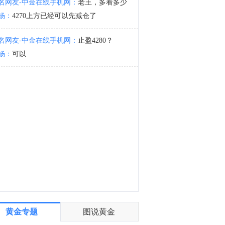
名网友-中金在线手机网：
老王，多看多少
据伊朗方面报道，知情人士称，格什姆岛传出的两声爆炸声是因在霍尔木兹海峡入口处与敌对目标采取行动。此次行动的成果将在未来数小时内向公众公布。
杨：
4270上方已经可以先减仓了
7:34
金十数据8月7日讯，贝宁前总统帕特里斯·塔隆当地时间6日当选该国新设参议院的首任议长。参议院议长选举当天在贝宁首都波多诺伏举行。25名参议员投票，塔隆以24票赞成、0票反对、1票弃权当选议长，任期5年。国民议会前议长路易·弗拉沃努当选副议长。此次选举标志着贝宁参议院组建工作完成。（央视）
名网友-中金在线手机网：
止盈4280？
杨：
可以
黄金专题
图说黄金