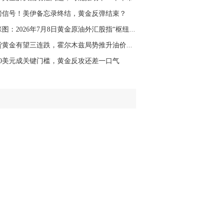
磅信号！美伊备忘录终结，黄金反弹结束？
一张图：2026年7月8日黄金原油外汇股指“枢纽点...
现货黄金有望三连跌，霍尔木兹局势推升油价，FO...
180美元成关键门槛，黄金反攻还差一口气