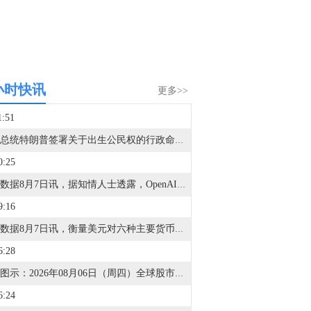
小时快讯
更多>>
1:51
美国总统特朗普签署关于出生公民权的行政命令。
0:25
金十数据8月7日讯，据知情人士透露，OpenAI将发布一款备受期待的新设备，该设备将拥有独特的外观，配备可移动部件，使其更具个性，售价可能超过300美元。这款产品本质上是一款没有显示屏的智能音箱，外形像甜甜圈，大小与冰球相仿。设计理念是让用户能够轻松地单手携带这款设备在家中走动。OpenAI希望凭借这款计划于2027年发布的产品开创行业先河。新硬件也将让OpenAI有机会证明其设计并未抄袭苹果(AAPL.O)。两家公司目前正就这家人工智能公司是否窃取苹果的知识产权展开法律诉讼。
9:16
金十数据8月7日讯，衡量美元对六种主要货币的美元指数当天上涨0.25%，在汇市尾市收于99.930。截至纽约汇市尾市，1欧元兑换1.1524美元，低于前一交易日的1.1553美元；1英镑兑换1.3457美元，低于前一交易日的1.3469美元。1美元兑换158.33日元，高于前一交易日的157.67日元；1美元兑换0.8122瑞士法郎，高于前一交易日的0.8069瑞士法郎；1美元兑换1.4014加元，高于前一交易日的1.4008加元；1美元兑换9.5068瑞典克朗，高于前一交易日的9.4832瑞典克朗。
6:28
金十图示：2026年08月06日（周四）全球股市指数-美洲市场（收盘）
6:24