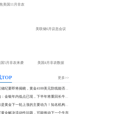
焦美国11月非农
美联储6月议息会议
美国5月非农来袭
美国4月非农数据
TOP
更多>>
美联储纪要即将揭晓，黄金4100美元防线能否扛住...
机构：金银年内低点已现，下半年将重回长牛逻辑
这将是黄金下一轮上涨的主要动力！知名机构料金...
字黄金解决流动性问题，可能推动下一个牛市