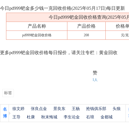
今日pd999钯金多少钱一克回收价格(2025年05月17日)每日更新
今日pd999钯金回收价格查询(2025年05月
产品名称
产品价格
价格
pd999钯金回收价格
208
元/克
更多pd999钯金回收价格每日报价，请关注专栏：黄金回收
赞
1人
标签
徐文婷
张良点金
景良东
王杨
抢钱俱乐部
头狼
名
博
王导
杜康
秋末悔城
李生论金
右琅
金都城