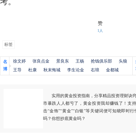
考。
赞
1人
标签
徐文婷
张良点金
景良东
王杨
抢钱俱乐部
头狼
名
博
王导
杜康
秋末悔城
李生论金
右琅
金都城
实用的黄金投资指南，分享精品投资理财诀
市暴跌人人都亏了，黄金投资我却赚钱了！支持
击“金饰”“黄金”“白银”等关键词便可知晓即时
吗？你想抄底黄金吗？