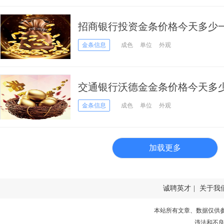
招商银行投资金条价格今天多少一克
金条信息
成色
单位
外观
交通银行沃德金金条价格今天多少一克
日）
金条信息
成色
单位
外观
加载更多
诚聘英才
|
关于我
本站所有文章、数据仅供
违法和不