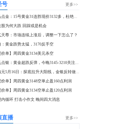
经号
金十数据8月7日讯，今天从国家市场监督管理总局了解到，“贯彻落实公平竞争审查制度专项行动”取得阶段性成果。今年上半年，全国市场监管部门共审查政策措施3万余件，指导修改调整6600余件。为纵深推进全国统一大市场建设，国家市场监督管理总局于今年4月份部署开展了贯彻落实公平竞争审查制度专项行动，取得阶段性成果。国家市场监督管理总局有关负责人介绍，正在加快修订《公平竞争审查条例实施办法》，争取尽快出台。近期，将开展2026年度公平竞争审查抽查，纠治一批市场准入、要素获取、资质认定、招标投标等方面的制度性壁垒。（央视新闻）
更多>>
3:04
老马点金：15号黄金31连胜现价3132多，杜绝一切马后炮！
富煌钢构公告，公司及相关人员近日收到安徽证监局出具的行政监管措施决定书，因公司存在2025年半年度报告、三季度报告错报，2024年个别信息披露不规范及内控管理不到位等问题，安徽证监局决定对公司及郑茂荣、李汉兵、杨俊斌、曹靖、窦明采取出具警示函的行政监管措施，并记入证券期货市场诚信档案。
技股为何大跌 回踩或是机会
1:57
气天尊：市场连续上涨后，调整一下怎么了？
现货钯金日内涨幅达2.00%，现报1401.76美元/盎司。
狼：黄金跌势太猛，3170反手空
1:45
现价单】周四黄金3134美元杀空
在岸人民币兑美元8月7日16:30收盘报6.7501，较上一交易日上涨14点。
郑氏点银：黄金超跌反弹，今晚3145-3210关注得失
0:33
董镇元5月16日：探底拉升大阳线，金银反转做低多
金十数据8月7日讯，由于对关键粮食出口通道的担忧加剧，加之全球主要产区遭遇恶劣天气，全球食品价格7月小幅上涨，达到三年多来的最高水平。联合国粮农组织周五发布的报告显示，7月份联合国食品商品价格指数环比上涨0.6%，其中粮食、糖和植物油价格涨幅居前。全球粮食市场的关注点已从美伊战争初期引发的动荡，转向收成疲软、贸易不确定性和持续的天气担忧。俄乌之间升级的袭击行动，加剧了市场对黑海这一关键粮食出口地区供应的担忧，推动小麦价格在6月份升至两年来的最高水平。与此同时，极端高温导致作物受损，欧洲正面临有记录以来最严重的粮食减产之一，而美国主要产区的干旱也威胁着玉米和大豆的产量。伊朗冲突导致化肥供应中断和能源成本上涨，再加上厄尔尼诺现象异常强劲 ，意味着全球食品市场正面临新一轮的生产和贸易风险。
价单】周四黄金3148空单止盈160点利润
0:18
价单】周四黄金3134空单止盈120点利润
中国香港7月外汇储备 4478亿美元，前值4459亿美元。
进内循环 打击小作文 晚间四大消息
0:16
金十数据8月7日讯，阿联酋阿布扎比国家石油公司ADNOC斥资13亿美元扩充其油轮船队，以期从该国退出欧佩克后原油出口激增的浪潮中获益。该公司正将更多石油经由争议不断的霍尔木兹海峡运输。一份声明显示，ADNOC旗下的航运部门将其超大型原油运输船（VLCC）的数量几乎翻了一番，从8艘增至14艘，每艘可装载约200万桶原油。此外，该公司还购入了5艘天然气运输船。尽管由于美伊战争，霍尔木兹海峡的大部分运输通道被切断，但在过去两个月里，ADNOC的原油运输量超过了其他任何一家石油生产商。
演直播
更多>>
9:02