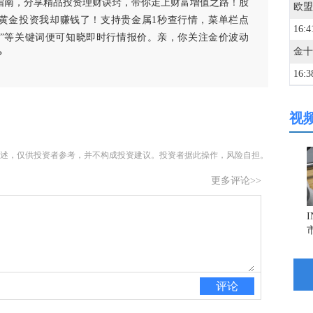
指南，分享精品投资理财诀窍，带你走上财富增值之路！股
黄金投资我却赚钱了！支持贵金属1秒查行情，菜单栏点
16:4
白银”等关键词便可知晓即时行情报价。亲，你关注金价波动
？
16:3
视
16:3
述，仅供投资者参考，并不构成投资建议。投资者据此操作，风险自担。
16:3
更多评论>>
16:3
16:3
评论
16:3