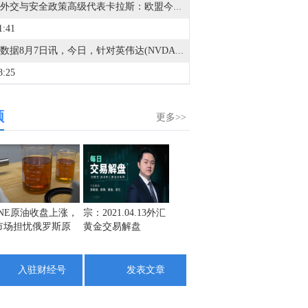
欧盟外交与安全政策高级代表卡拉斯：欧盟今天通过了针对五名参与俄罗斯军事工业综合体的个人的新制裁名单。
1:41
金十数据8月7日讯，今日，针对英伟达(NVDA.O)正在加速进入电信运营商市场、并在中国寻找基站厂商合作方的市场消息，英伟达发言人回应称：“该报道毫无根据，对我们在该地区活动的描述也不属实。”此前，有消息称英伟达正在加速进入电信运营商市场，并在中国寻找基站厂商合作方，深圳佳贤通信股份有限公司正在参与英伟达6GAI-RAN基站合作开发。（澎湃）
8:25
金十数据8月7日讯，受今年第13号台风“白海豚”影响，预计8日上午起，上海市大部地区将出现阵风8级，高层建筑和沿江沿海地区阵风可达9级。上海市气象台2026年08月07日16时00分发布上海市台风蓝色预警信号。市防汛指挥部决定同步启动全市防汛防台Ⅳ级响应行动。
频
8:12
更多>>
金十数据8月7日讯，经查，财通证券股份有限公司存在经纪业务在内部制度建设、账户监测预警处理、权限管理等方面存在不足。自营业务在部门及岗位职能独立、交易指令审核、询价活动监测、合规人员派驻、稽核工作等方面存在不足。证监会浙江监管局决定对财通证券股份有限公司采取出具警示函的行政监督管理措施，并记入证券期货市场诚信档案。
7:55
金十数据8月7日讯，恒生指数公司公告，公司今天推出恒生A股铜产业指数。此指数反映A股从事铜行业产业链的公司之表现，涵盖上游采矿活动及部份下游应用领域的内地上市公司。
5:03
INE原油收盘上涨，
宗：2021.04.13外汇
盛文兵：通胀预期
栾雪：
市场担忧俄罗斯原
黄金交易解盘
再度升温 且看美联
外汇上
金十数据8月7日讯，我武生物8月7日公告，日前，公司获得国家药品监督管理局发出的《受理通知书》，由公司提交的S01D片药物临床试验申请已获得正式受理。该药品具有抗结核分枝杆菌活性，用于耐药肺结核成人患者的治疗。截至本公告披露日，国内外尚未有相同化学药物获批上市。
油出口受阻
储如何应对
4:33
入驻财经号
发表文章
金十数据8月7日讯，8月7日下午，宇树科技董事长、总经理兼首席技术官王兴兴在网上路演时表示，电子皮肤的应用与具身智能大模型技术的进展情况相关，伴随着具身大模型技术的发展，人形机器人更多地走入人类社会后，电子皮肤的应用将会有所加速。
3:09