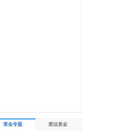
金十数据8月7日讯，针对近期市场关于“云锋基金投资美国AI保险公司Corgi”的传闻，云锋基金回应称该消息不实，基金并未参与该项目投资。云锋基金是阿里巴巴集团创始人马云与聚众传媒创始人虞锋于2010年联合发起的私募股权投资机构，此前投出长鑫科技、澜起科技、东方算芯、紫光展锐、地平线、Momenta等一批行业企业。（一财）
8:05
金十数据8月7日讯，八家光伏硅料企业签署《倡议书》，承诺不低于完全成本价销售，杜绝低价倾销，并将自查自纠、接受监管。当前国内硅料成交价格已显著低于上述完全成本价格。中国有色金属工业协会硅业分会本周发布的信息显示，本周国内多晶硅市场整体陷入观望态势，市场成交处于停滞状态。而在上周，国内N型复投料和颗粒硅的成交均价已经分别低至3.2万元/吨、3.1万元/吨。这也意味着，硅料成交价格要反弹到业内所预期的完全成本价，其反弹幅度需要超过40%。其中一位参与《倡议书》签署的企业负责人独家回应记者，各大企业积极落实工信部、国家市场监督管理总局近期会议精神，“大家都是自愿倡议的。”该人士还进一步透露，《倡议书》发布后或还会出台惩罚措施，加强自律。（21财经）
黄金专题
图说黄金