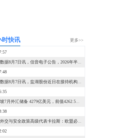
小时快讯
更多>>
7:57
金十数据8月7日讯，信音电子公告，2026年半年度公司实现营业总收入6.28亿元，同比增长43.41%；归属于上市公司股东的净利润4124.54万元，同比增长24.63%；扣除非经常性损益后的归属于上市公司股东的净利润2764.97万元，同比下降7.66%。
7:48
金十数据8月7日讯，盐湖股份近日在接待机构调研中表示，目前公司刚果(布)BMB钾盐矿权开发处于详勘阶段，公司正全力加速相关项目进程。鉴于该项目整体尚处于初期，后续进展仍存在不确定性。公司将严格依据相关法律法规及监管要求，对达到披露标准的项目进展及时履行信息披露义务。敬请广大投资者理性看待项目前景，审慎决策，注意投资风险。
6:35
新加坡7月外汇储备 4279亿美元，前值4262.5亿美元。
3:38
欧盟外交与安全政策高级代表卡拉斯：欧盟必须继续加大对俄罗斯的压力，直到莫斯科结束战争。
2:02