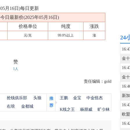
05月16日)每日更新
日最新价(2025年05月16日)
价格单位
纯度
涨跌
元/克
99.9%以上
涨
24
16:4
赞
16:4
1人
责任编辑：gold
16:4
杨
抢钱俱乐部
头狼
王鹏
金宝
中金怪杰
推
16:4
荐
金
右琅
金都城
K线之王
杨朋威
旷少林
16:4