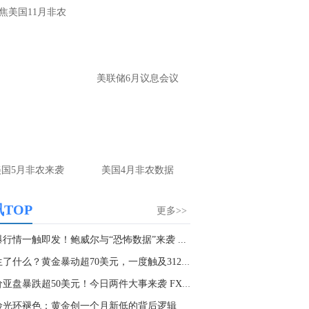
焦美国11月非农
美联储6月议息会议
美国5月非农来袭
美国4月非农数据
TOP
更多>>
行情一触即发！鲍威尔与“恐怖数据”来袭 ...
发生了什么？黄金暴动超70美元，一度触及3120 ...
金价亚盘暴跌超50美元！今日两件大事来袭 FXStr...
险光环褪色：黄金创一个月新低的背后逻辑