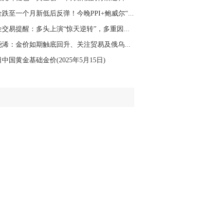
黄金跌至一个月新低后反弹！今晚PPI+鲍威尔“双...
黄金交易提醒：多头上演“惊天逆转”，多重因素...
张尧浠：金价如期触底回升、关注贸易及俄乌会谈...
中国黄金基础金价(2025年5月15日)