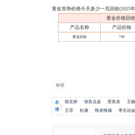
黄金首饰价格今天多少一克回收(2025年
黄金价格回收今
产品名称
产品价格
黄金回收
740
标签
徐文婷
张良点金
景良东
王
名
博
王导
杜康
秋末悔城
李生论