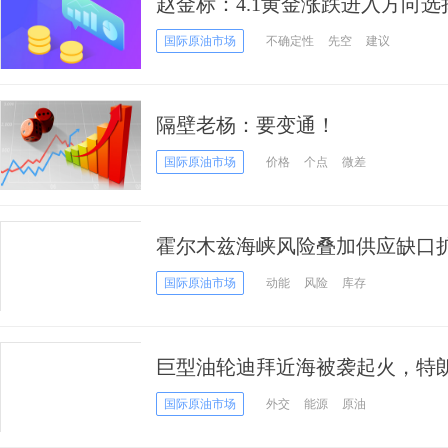
赵金标：4.1黄金涨跌进入方向
策略
国际原油市场
不确定性
先空
建议
隔壁老杨：要变通！
国际原油市场
价格
个点
微差
霍尔木兹海峡风险叠加供应缺口
150美元
国际原油市场
动能
风险
库存
巨型油轮迪拜近海被袭起火，特
国际原油市场
外交
能源
原油