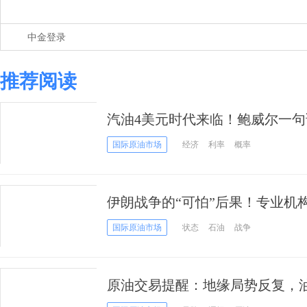
中金登录
推荐阅读
汽油4美元时代来临！鲍威尔一
窗口突然打开
国际原油市场
经济
利率
概率
伊朗战争的“可怕”后果！专业机
油价恐飙至200美元
国际原油市场
状态
石油
战争
原油交易提醒：地缘局势反复，