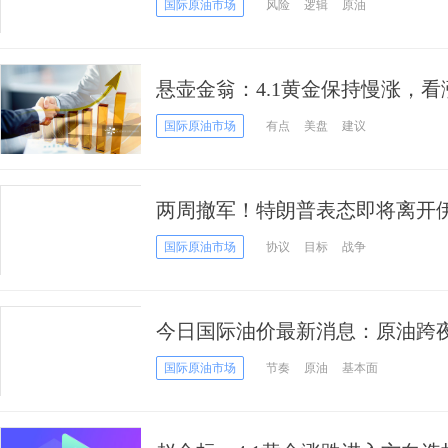
国际原油市场
风险
逻辑
原油
悬壶金翁：4.1黄金保持慢涨，看
国际原油市场
有点
美盘
建议
两周撤军！特朗普表态即将离开
伊朗怒怼
国际原油市场
协议
目标
战争
今日国际油价最新消息：原油跨
预期调整？
国际原油市场
节奏
原油
基本面