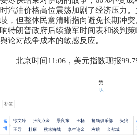
要尽快结束对伊朗的战争，60%不赞成
时汽油价格高位震荡加剧了经济压力。
歧，但整体民意清晰指向避免长期冲突
响特朗普政府后续撤军时间表和谈判策
舆论对战争成本的敏感反应。
北京时间11:06，美元指数现报99.7
赞
1人
标签
徐文婷
张良点金
景良东
王杨
抢钱俱乐部
头狼
名
博
王导
杜康
秋末悔城
李生论金
右琅
金都城