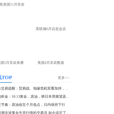
大家第一时间获取最新策略和实时指
焦美国11月非农
导， 关注老师财经号主页：
p://mp.cnfol.com/user/58676
名网友-中金在线手机网：
黄金多，看到什
美联储6月议息会议
位置呢？
文婷：
冲破75，看85-4400附近，行情瞬息
变，盘中机会转瞬即逝。 为了让大家第一
间获取最新策略和实时指导， 关注老师财
主页：http://mp.cnfol.com/user/58676
美国5月非农来袭
美国4月非农数据
名网友-中金在线手机网：
能回撤到30
文婷：
先看破了40会到30，最新策略和实
TOP
更多>>
时指导， 关注老师财经号主页：
p://mp.cnfol.com/user/58676
黄金交易提醒：贸易战、地缘危机双重加持，金价...
御姐析金：10.13黄金，原油，镑日本周展望及日...
名网友-中金在线手机网：
止损多少 老师
次节奏：原油创五个月低点，日内保持下行
文婷：
7美金
曾预测这波黄金牛市行情的交易员 如今设定了新...