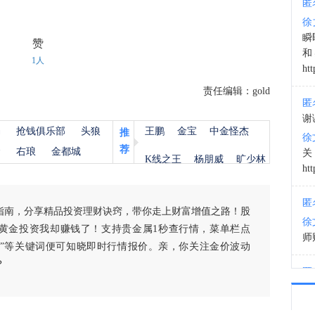
匿
徐
09:0
瞬
赞
和
1人
htt
责任编辑：gold
匿
谢
杨
抢钱俱乐部
头狼
王鹏
金宝
中金怪杰
推
徐
荐
金
右琅
金都城
K线之王
杨朋威
旷少林
htt
匿
指南，分享精品投资理财诀窍，带你走上财富增值之路！股
徐
黄金投资我却赚钱了！支持贵金属1秒查行情，菜单栏点
师财
白银”等关键词便可知晓即时行情报价。亲，你关注金价波动
？
匿
以
徐