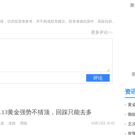
让
聚
htt
述，仅供投资者参考，并不构成投资建议。投资者据此操作，风险自担。
匿
更多评论>>
么
徐
万
时
经号
评论
匿
徐
资讯
htt
0.13黄金强势不猜顶，回踩只能去多
匿
美盘
迷路
周线
10月13日 10:43
主
徐