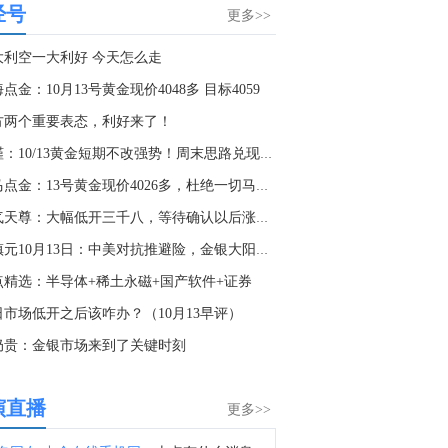
经号
据以色列广播局：美国正施压以色列在加沙地区启动为期两周的停火，以实施解除哈马斯武装的计划。
更多>>
5:58
大利空一大利好 今天怎么走
乌克兰总统泽连斯基对美国参议院通过俄罗斯制裁法案表示感谢。
点金：10月13号黄金现价4048多 目标4059
6:22
方两个重要表态，利好来了！
据The Information：英伟达(NVDA.O)将投资高达30亿美元于黑石集团支持的电力公司。
李槿：10/13黄金短期不改强势！周末思路兑现收割！
9:24
老马点金：13号黄金现价4026多，杜绝一切马后炮！
惠誉：科威特的石油出口因依赖霍尔木兹海峡而面临持续压力。
淘气天尊：大幅低开三千八，等待确认以后涨起！
8:50
董镇元10月13日：中美对抗推避险，金银大阳冲新高
1. 字节跳动训练10万亿参数AI模型 剑指全球顶尖水平。2. SK海力士：将投资384亿美元在韩国本土扩张芯片业务。3. 寒武纪：上半年净利润23.11亿元 同比增123%。4. OpenAI暂停新模型Astra开发，担忧其具备关键网络攻击能力。5. 特朗普：人工智能可能比石油还要重要；谁赢得人工智能，谁就赢得一切。6. 摩根大通上调科技债发行预期 今年发债规模将超过5000亿美元。7. 台积电等研发出单层MoS2顶栅晶体管。8. 北京亦庄发布全市首个词元经济政策，每年发放1亿元模型、词元券。
点精选：半导体+稀土永磁+国产软件+证券
7:37
日市场低开之后该咋办？（10月13早评）
金十数据8月8日讯，新西兰宣布，针对支持俄罗斯个人和实体实施更多制裁，此前美国参议院通过了一项新法案，旨在打击该国的石油和天然气收入。新西兰外交部长温斯顿·彼得斯周六在一份声明中表示，这是新西兰对俄第36轮制裁措施，此次制裁针对33名个人和机构。
奶贵：金银市场来到了关键时刻
5:46
金十数据8月8日讯，哥伦比亚当选总统阿韦拉多·德拉埃斯普列亚7日在哥西南部城市卡利一座大学体育馆宣誓就职，正式开始为期4年的总统任期。
演直播
更多>>
1:37