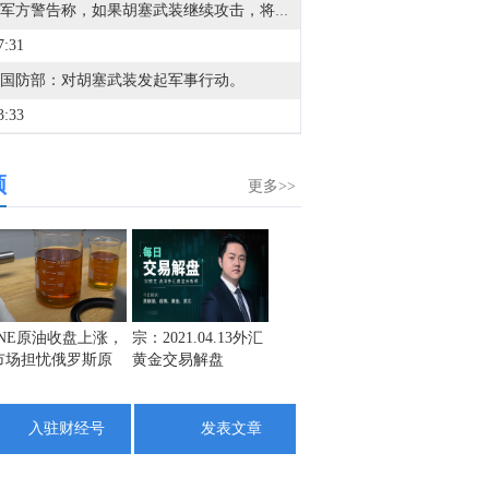
也门军方警告称，如果胡塞武装继续攻击，将采取进一步回应措施。
7:31
国防部：对胡塞武装发起军事行动。
3:33
金十数据8月8日讯，阿波罗全球管理公司首席经济学家托尔斯滕·斯洛克表示：“目前通胀已经不限于经济问题，而是关乎美联储的信誉。自2021年以来，通胀一直高于目标水平。对于世界头号央行而言，高通胀持续的时间非常、非常久。”
频
4:17
更多>>
金十数据8月8日讯，8月8日9时，交通运输部将台风防御响应提升至二级。今年第13号台风“白海豚”（强台风级）的中心今天（8日）9点钟位于距离浙江省温州市偏东方向约520公里的东海南部海面上，预计将以每小时10—15公里的速度向偏西方向移动，强度变化不大或略有增强。（交通运输部）
2:46
金十数据8月8日讯，中国东方电气集团有限公司原党组副书记、董事宋致远涉嫌严重违纪违法，目前正接受中央纪委国家监委纪律审查和监察调查。（央视新闻）
1:04
INE原油收盘上涨，
宗：2021.04.13外汇
盛文兵：通胀预期
栾雪：
市场担忧俄罗斯原
黄金交易解盘
再度升温 且看美联
外汇上
金十数据8月8日讯，据The Information报道，英伟达(NVDA.O)已同意向电力基础设施开发商Lancium投资20亿美元，并承诺在该公司获得更多规划电力资源后追加投资10亿美元。据悉，此次交易对Lancium及其土地和电力连接资产的企业价值估值约为100亿美元，其中包括投资金额及债务。Lancium是由黑石集团支持的电力基础设施企业，负责开发位于美国得克萨斯州、服务于OpenAI和甲骨文AI园区的电力基础设施项目。
油出口受阻
储如何应对
9:57
入驻财经号
发表文章
金十数据8月8日讯，据美国方面7日消息，美国最大水库米德湖水位降至有记录以来最低水平。消息援引美国政府7日公布的数据显示，米德湖水位降至317.14米，低于此前的最低纪录——于2022年7月测得的317.17米。消息称，持续干旱以及异常偏低的积雪量，是今年科罗拉多河流域多座水库水位明显下降的重要原因。
2:35