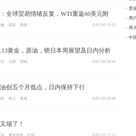
匿
度
：全球贸易情绪反复，WTI重返60美元附
徐
力有限
措施
国家
能源
10月13日 10:29
师财
匿
怎
0.13黄金，原油，镑日本周展望及日内分析
徐
仓空
大阴
周线
10月13日 08:48
略
htt
油创五个月低点，日内保持下行
风险
收口
客观
10月13日 08:48
又塌了！
一波
黄金市场
行情
10月11日 12:53