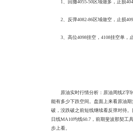
1、回撤4055-50区域做多，止损4045，
2、反弹4082-86区域做空，止损4091
3、高位4098挂空，4108挂空单，止损
原油实时行情分析：原油周线Z字转
能有多少下跌空间。盘面上来看原油期货
破，没跌破之前短线继续看反弹对待。目
日线MA10均线60.7，前期斐波那契工
步上看。