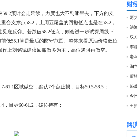
财
09:3
59.2预计会走延续，力度也大不到哪里去，下方的支
两
合支撑点58.2，上周五尾盘的回撤低点也是在58.2，
法海
性见底反弹。若跌破58.2低点，则会进一步试探周线下
09:2
双
.5和前低55.1算是最后的防守范围。整体来看原油价格低位
日操作上刘铭诚建议回撤做多为主，高位遇阻再做空。
09:1
09:1
热
7-61.1区域做空，默认7个点止损，目标59.5-58.5；
09:1
今
.4，目标60-61.2，破位持有；
王
09:1
路
09:1