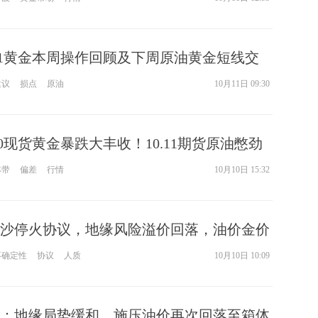
.11黄金本周操作回顾及下周原油黄金短线交
建议
损点
原油
10月11日 09:30
10现货黄金暴跌大丰收！10.11期货原油憋劲
作建议
林带
偏差
行情
10月10日 15:32
沙停火协议，地缘风险溢价回落，油价金价
不确定性
协议
人质
10月10日 10:09
：地缘局势缓和，施压油价再次回落至箱体