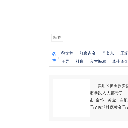
标签
徐文婷
张良点金
景良东
王
名
博
王导
杜康
秋末悔城
李生论
实用的黄金投资
市暴跌人人都亏了，
击“金饰”“黄金”“
吗？你想抄底黄金吗