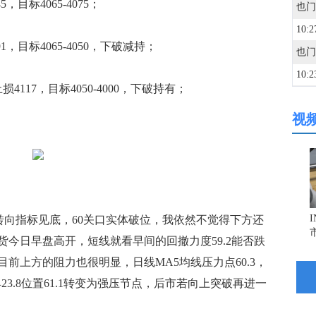
目标4065-4075；
10:2
，目标4065-4050，下破减持；
也门
10:2
4117，目标4050-4000，下破持有；
视
10:0
10:0
10:0
向指标见底，60关口实体破位，我依然不觉得下方还
今日早盘高开，短线就看早间的回撤力度59.2能否跌
09:5
前上方的阻力也很明显，日线MA5均线压力点60.3，
具23.8位置61.1转变为强压节点，后市若向上突破再进一
09:5