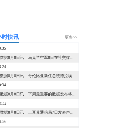
小时快讯
更多>>
3:35
金十数据8月8日讯，乌克兰空军8日在社交媒体称，乌克兰首都基辅，以及敖德萨州等多地有无人机来袭风险。基辅市军事管理局称，由于无人机和弹道导弹威胁，基辅市拉响防空警报。该部门还称，基辅一处燃料库起火，但未说明具体原因。据俄罗斯方面8日凌晨消息，俄罗斯萨马拉州、萨拉托夫州等多地有导弹来袭风险。今天已有十多个俄罗斯机场暂停航班起降。（央视新闻）
8:24
金十数据8月8日讯，哥伦比亚新任总统德拉埃斯普列亚7日在哥西南部城市卡利举行的总统就职仪式上发表演说，宣布政府将很快公布毒品恐怖组织名单，加大对毒品犯罪的打击力度。德拉埃斯普列亚说，新政府将把恢复国家安全和权威作为重点，要求武装部队和警察打击所有犯罪团伙，并通过根除非法作物等措施打击毒品犯罪。（新华社）
0:34
金十数据8月8日讯，下周最重要的数据发布将是周三公布的美国7月CPI报告，随后周四将公布PPI数据。德意志银行美国经济学家预计，整体消费者价格环比上涨0.15%，6月为下降0.42%；核心CPI预计环比上涨0.26%，与6月持平。对于PPI数据，预计整体PPI环比上涨0.22%（此前为0.13%）。
3:32
金十数据8月8日讯，土耳其通信局7日发表声明表示，土耳其当天同沙特阿拉伯和巴基斯坦签署的《麦加共同防务协议》与北约第五条即集体防御条款并不冲突。当天早些时候，沙特、土耳其和巴基斯坦三国领导人在沙特麦加签署《麦加共同防务协议》。协议规定，对三国中任何一国的武装攻击将被视为对三国全体的攻击。有舆论认为，土耳其签署该协议“违反《北大西洋公约》第五条即集体防御条款并建立了一个平行联盟结构”。土耳其通信局声明说，上述说法“完全没有根据”，是“显而易见的舆论操控”。声明说，该协议并不与包括北约在内的土耳其现有国际联盟承诺相冲突，相反，它构成了一种补充性合作机制，有助于维护区域安全。土耳（央视新闻）
9:56