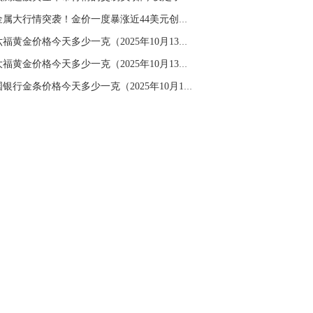
名网友-中金在线手机网：
二十美金的幅
贵金属大行情突袭！金价一度暴涨近44美元创历史...
。70一50？。
周六福黄金价格今天多少一克（2025年10月13日）...
文婷：
带上止损博弈，实时指导， 关注老
经号主页：http://mp.cnfol.com/user/58676
周大福黄金价格今天多少一克（2025年10月13日）
中国银行金条价格今天多少一克（2025年10月13日...
名网友-中金在线手机网：
老师好，金现在
样操作？
文婷：
70附近高空，50附近低多，最新策
和实时指导， 关注老师财经号主页：
p://mp.cnfol.com/user/58676