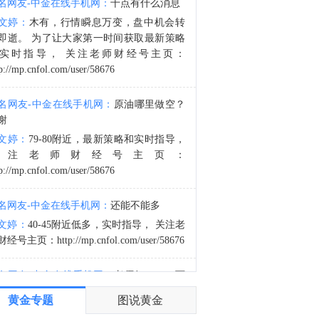
名网友-中金在线手机网：
十点有什么消息
金十数据8月8日讯，据一名美国官员称，乌克兰已同意不针对一些非俄罗斯籍的油轮以及对哈萨克斯坦原油出口至关重要的黑海基础设施。此前，上个月对船只的袭击导致装货中断。该美国官员表示，乌克兰已设立联络点，以便商业航运公司能够沟通信息并确保安全通行。此次承诺是在美国高级政府领导人与乌克兰领导层举行会议后达成的，标志着可能在地区石油运输量增加方面迈出重要一步。此前，由于近期多次袭击发生在俄罗斯新罗西斯克的里海管道联盟终端附近，导致该地区的活动大幅降温。
文婷：
木有，行情瞬息万变，盘中机会转
0:18
即逝。 为了让大家第一时间获取最新策略
VIP限时95折，全新持仓报告焕新升级，新增期权增减占比，获取多空突破动能！月均342元/月起>>
实时指导， 关注老师财经号主页：
p://mp.cnfol.com/user/58676
名网友-中金在线手机网：
原油哪里做空？
谢
文婷：
79-80附近，最新策略和实时指导，
关注老师财经号主页：
p://mp.cnfol.com/user/58676
名网友-中金在线手机网：
还能不能多
文婷：
40-45附近低多，实时指导， 关注老
经号主页：http://mp.cnfol.com/user/58676
名网友-中金在线手机网：
老师好，4345可
多吗？
黄金专题
图说黄金
文婷：
40-45附近多，带上止损博弈，为了