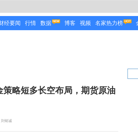
财经要闻
行情
数据
博客
视频
名家热力榜
4黄金策略短多长空布局，期货原油
：刘铭诚