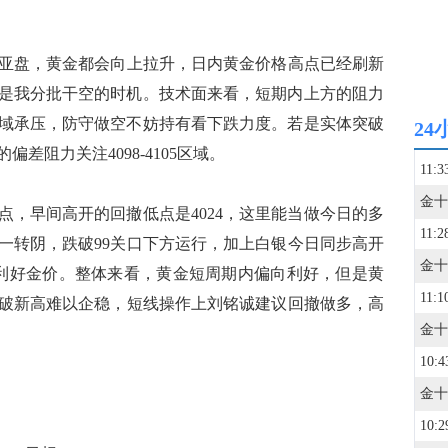
盘，黄金都会向上拉升，日内黄金价格高点已经刷新
，就是我分批干空的时机。技术面来看，短期内上方的阻力
是此区域承压，防守做空不妨持有看下跌力度。若是实体突破
24
偏差阻力关注4098-4105区域。
11:3
节点，早间高开的回撤低点是4024，这里能当做今日的多
11:2
一转阴，跌破99关口下方运行，加上白银今日同步高开
都会利好金价。整体来看，黄金短周期内偏向利好，但是黄
11:1
破新高难以企稳，短线操作上刘铭诚建议回撤做多，高
10:4
10:2