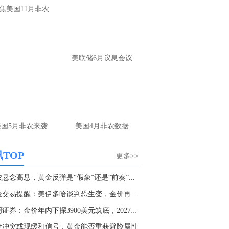
焦美国11月非农
美联储6月议息会议
美国5月非农来袭
美国4月非农数据
TOP
更多>>
悬念高悬，黄金反弹是“假象”还是“前奏”...
黄金交易提醒：美伊多哈谈判恐生变，金价再度退...
道明证券：金价年内下探3900美元筑底，2027年有...
伊冲突或现缓和信号，黄金能否重获避险属性