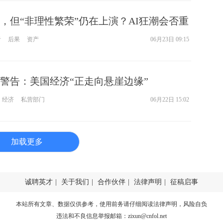
，但“非理性繁荣”仍在上演？AI狂潮会否重
沫？
者
后果
资产
06月23日 09:15
警告：美国经济“正走向悬崖边缘”
经济
私营部门
06月22日 15:02
加载更多
诚聘英才
|
关于我们
|
合作伙伴
|
法律声明
|
征稿启事
本站所有文章、数据仅供参考，使用前务请仔细阅读
法律声明
，风险自负
违法和不良信息举报邮箱：
zixun@cnfol.net