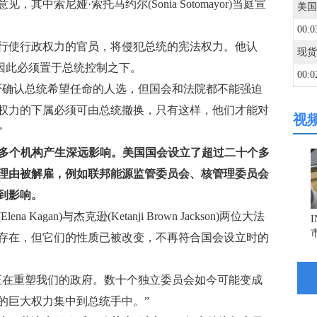
中索尼娅·索托马约尔(Sonia Sotomayor)当庭宣
00:0
使行政权力的官员，将侵犯总统的宪法权力。他认
，因此必须置于总统控制之下。
00:0
确认总统希望任命的人选，但国会和法院都不能强迫
权力的下属必须可由总统撤换，只有这样，他们才能对
视
00:0
”
的多个机构产生深远影响。美国国会设立了超过二十个多
23:5
理由被解雇，例如联邦能源监管委员会、核管理委员会
到影响。
23:5
an)与杰克逊(Ketanji Brown Jackson)两位大法
存在，但它们的性质已被改变，不再符合国会设立时的
23:5
在重塑我们的政府。数十个独立委员会如今可能变成
的巨大权力集中到总统手中。”
23:4