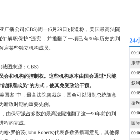
亚广播公司(CBS)周一(6月29日)报道称，美国最高法院
员的“解职保护”违宪，并推翻了一项已有90年历史的判
24
解雇某些独立机构成员。
00:1
截图来源：CBS)
00:0
员会和机构的控制权。这些机构原本由国会通过“只能
才能解雇成员”的方式，使其免受政治干预。
00:0
cutor诉美国案”中，最高法院曾裁定，国会可以限制总统随意
为新政时期的重要先例。
00:0
er”案件中，由保守派占多数的最高法院推翻了这一90年前的判
进程的完成。
伯茨(John Roberts)代表多数派撰写意见，其他保
00:0