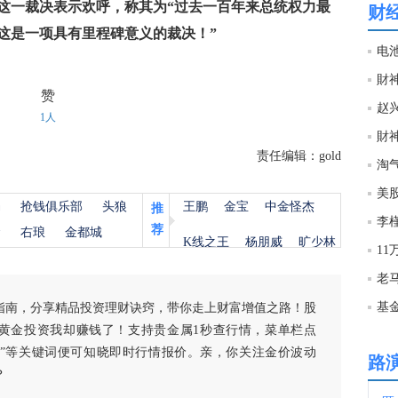
mp)对这一裁决表示欢呼，称其为“过去一百年来总统权力最
财
这是一项具有里程碑意义的裁决！”
23:4
23:4
赞
1人
財
23:4
责任编辑：gold
淘
美
杨
抢钱俱乐部
头狼
王鹏
金宝
中金怪杰
23:4
推
荐
金
右琅
金都城
K线之王
杨朋威
旷少林
1
23:4
美国
基
指南，分享精品投资理财诀窍，带你走上财富增值之路！股
23:4
黄金投资我却赚钱了！支持贵金属1秒查行情，菜单栏点
白银”等关键词便可知晓即时行情报价。亲，你关注金价波动
路
？
23:3