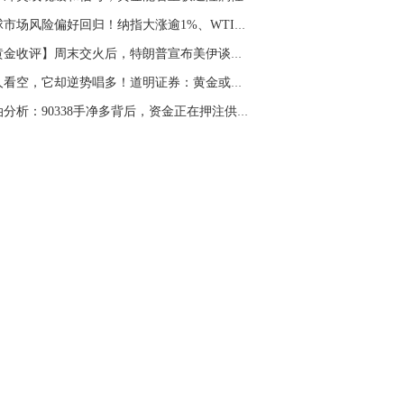
全球市场风险偏好回归！纳指大涨逾1%、WTI原油...
【黄金收评】周末交火后，特朗普宣布美伊谈判大...
别人看空，它却逆势唱多！道明证券：黄金或先跌...
原油分析：90338手净多背后，资金正在押注供应...