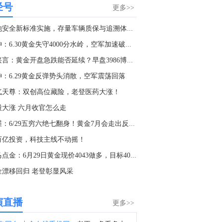
经号
马斯克：我粗略估计，TeraFab的AI计算产出大约25%用于特斯拉(TSLA.O)Optimus，约75%用于人工智能航天器。
更多>>
1:16
电池安全新标准实施，存量车辆质保与追溯体系如何完善
加拿大总理卡尼：正在考虑与美国达成全面贸易协议；对针对性协议不感兴趣。
財神：6.30黄金失守4000分水岭，空军加速破新低
1:08
赵兴言：黄金开盘急跌能否延续？早盘3986博二次下跌延续！
加拿大总理卡尼：政府支持加拿大企业。开始看到经济转型在数据中显现。
神：6.29黄金反弹势头消散，空军震荡回落
1:05
气天尊：双创高位藏险，老登医药大涨！
金十图示：2026年08月06日（周四）全球股市指数-欧洲市场（收盘）
股大涨 六月收官怎么走
0:50
李槿：6/29五穷六绝七翻身！黄金7月会走出反转大行情！
加拿大总理卡尼：加拿大贸易谈判代表本周在华盛顿。与美国的贸易谈判艰难；国家正在考虑所有选项。
1万亿投资，科技主线不动摇！
0:25
老马点金：6月29日黄金现价4043做多，目标4080。
财政部网站显示，美国对古巴实施新制裁。
金漂移回归 老登彰显风采
0:12
秘鲁政府表示，今年上半年出口增长34%，达到540亿美元。
演直播
更多>>
8:16