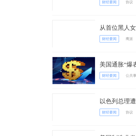
告战争恐在两
财经要闻
协议
从首位黑人女
传奇人生
财经要闻
鹰派
美国通胀“爆
息预期再升温
财经要闻
公共
以色列总理遭
塔尼亚胡成为
财经要闻
协议