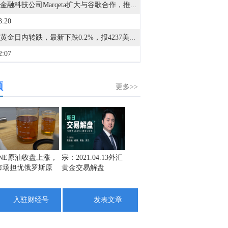
美国金融科技公司Marqeta扩大与谷歌合作，推出Wallet for Kids新服务。
3:20
现货黄金日内转跌，最新下跌0.2%，报4237美元/盎司。
2:07
金十数据8月7日讯，惠誉：预计加拿大经济前景将在年初疲软后改善，但美国关税和高油价带来的风险仍然存在。
频
0:00
更多>>
① 待定 中国7月贸易帐② 待定 中国7月外汇储备③ 05:30 美联储穆萨莱姆发表讲话④ 13:30 法国第二季度ILO失业率⑤ 14:00 德国6月季调后工业产出月率⑥ 14:00 德国6月季调后贸易帐⑦ 14:00 英国7月Halifax季调后房价指数月率⑧ 14:45 法国6月贸易帐⑨ 15:00 瑞士7月消费者信心指数⑩ 20:30 加拿大7月就业人数⑪ 20:30 美国7月失业率⑫ 20:30 美国7月季调后非农就业人口⑬ 20:30 美国7月平均每小时工资年率⑭ 20:30 美国7月平均每小时工资月率⑮ 22:00 美联储巴尔金发表讲话⑯ 23:00 美国7月纽约联储1年通胀预期⑰ 次日01:00 美国至8月7日当周石油钻井总数
5:09
据伊朗法尔斯通讯社：对伊朗造成损害的国家和个人，在赔偿损失之前，将不会被授予通行霍尔木兹海峡和波斯湾的许可。
3:48
INE原油收盘上涨，
宗：2021.04.13外汇
盛文兵：通胀预期
栾雪：
市场担忧俄罗斯原
黄金交易解盘
再度升温 且看美联
外汇上
据伊朗法尔斯通讯社：根据协议，美国和以色列船只被禁止通行霍尔木兹海峡。
油出口受阻
储如何应对
0:45
入驻财经号
发表文章
Alphabet(GOOG.O)大规模债券发行吸引了约1150亿美元的需求。
4:58