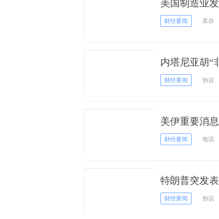
美国制造业发
来新高，经济
财经要闻
库存
内塔尼亚胡“
在增强伊朗在
财经要闻
协议
美伊重要消息
峡“电话热线”
财经要闻
电话
特朗普突发表
协议迎来首次
财经要闻
协议