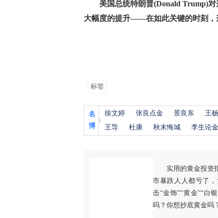
美国总统特朗普(Donald Tru
大幅度的提升——在如此关键的时刻，
标签
徐文婷
张良点金
景良东
王
名
博
王导
杜康
秋末悔城
李生论
实用的黄金投资
市暴跌人人都亏了，
击“金饰”“黄金”“
吗？你想抄底黄金吗