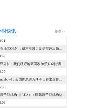
小时快讯
更多>>
0:21
康菲石油(COP.N)：成本削减计划进展超出预期。
9:59
叙利亚外长：我们呼吁地区国家加强安全协调和边境管控。
9:20
据Punchbowl：美国副总统万斯今日将出席参议院共和党午餐会。预计万斯将在会上讨论政府资金安排、SAVE法案等立法议题。
6:30
国际原子能机构（IAEA）：国际原子能机构总干事格罗西今日表示，扎波罗热核电站近期场外电力中断事件增加，凸显了该设施供电电网的脆弱性，也表明在军事冲突期间继续采取措施、防止发生核事故的必要性。
6:03