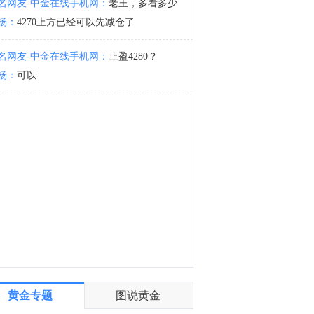
名网友-中金在线手机网：
老王，多看多少
墨西哥总统辛鲍姆：墨西哥预计对美国的鳄梨出口将很快恢复。
杨：
4270上方已经可以先减仓了
7:38
德国DAX30指数8月6日（周四）收盘上涨20.00点，涨幅0.08%，报26159.03点；英国富时100指数8月6日（周四）收盘下跌15.39点，跌幅0.14%，报10872.91点；法国CAC40指数8月6日（周四）收盘上涨30.41点，涨幅0.35%，报8699.71点；欧洲斯托克50指数8月6日（周四）收盘上涨30.27点，涨幅0.47%，报6507.25点；西班牙IBEX35指数8月6日（周四）收盘上涨122.90点，涨幅0.61%，报20179.90点；意大利富时MIB指数8月6日（周四）收盘上涨259.20点，涨幅0.48%，报53706.00点。
名网友-中金在线手机网：
止盈4280？
杨：
可以
黄金专题
图说黄金