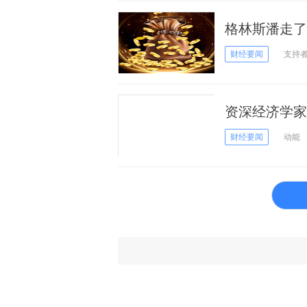
格林斯潘走了
演2000年泡
财经要闻
支持
资深经济学家
财经要闻
动能