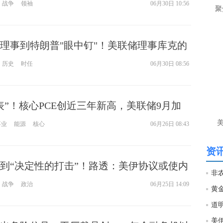
天内重启
战争
领袖
06月30日 10:56
聚
理事到特朗普"眼中钉"！美联储理事库克的
历史
时任
06月30日 08:56
表”！核心PCE创近三年新高，美联储9月加
事业
能源
核心
06月26日 08:43
资讯
到“决定性的打击”！路透：美伊协议或使内
非农
最大“受害者”
战争
政治
06月25日 14:09
美