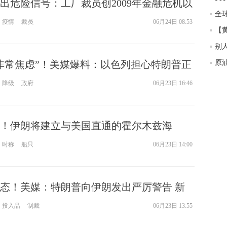
出危险信号：工厂裁员创2009年金融危机以
增长或难破1%
疫情
裁员
06月24日 08:53
非常焦虑”！美媒爆料：以色列担心特朗普正
黎巴嫩的影响力
降级
政府
06月23日 16:46
！伊朗将建立与美国直通的霍尔木兹海
时称
船只
06月23日 14:00
态！美媒：特朗普向伊朗发出严厉警告 新
重大考验
投入品
制裁
06月23日 13:55