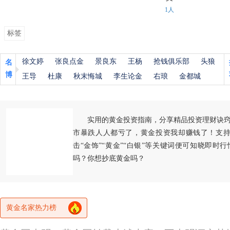
1人
标签
徐文婷
张良点金
景良东
王杨
抢钱俱乐部
头狼
名
博
王导
杜康
秋末悔城
李生论金
右琅
金都城
实用的黄金投资指南，分享精品投资理财诀
市暴跌人人都亏了，黄金投资我却赚钱了！支持
击“金饰”“黄金”“白银”等关键词便可知晓即时
吗？你想抄底黄金吗？
黄金名家热力榜