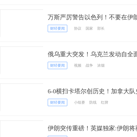
万斯严厉警告以色列！不要在伊
友”特朗普对着干
财经要闻
协议
国家
部长
俄乌重大突发！乌克兰发动自全
规模袭击
财经要闻
视频
战争
浓烟
6-0横扫卡塔尔创历史！加拿大
组
财经要闻
小组赛
防线
红牌
伊朗突传重磅！英媒独家:伊朗将