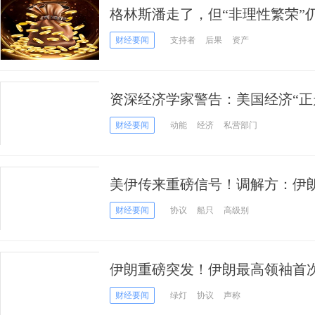
格林斯潘走了，但“非理性繁荣”
演2000年泡沫？
财经要闻
支持者
后果
资产
资深经济学家警告：美国经济“正
财经要闻
动能
经济
私营部门
美伊传来重磅信号！调解方：伊
得“令人鼓舞的进展”
财经要闻
协议
船只
高级别
伊朗重磅突发！伊朗最高领袖首
释放什么信息？
财经要闻
绿灯
协议
声称