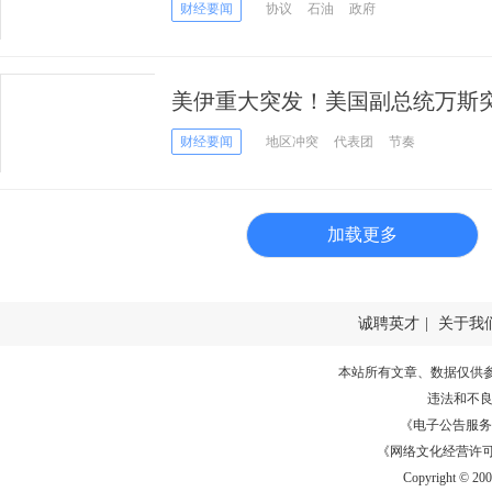
结资金用于买美国商品
财经要闻
协议
石油
政府
美伊重大突发！美国副总统万斯突
会谈走向不确定
财经要闻
地区冲突
代表团
节奏
加载更多
诚聘英才
|
关于我
本站所有文章、数据仅供
违法和不
《电子公告服务许可证
《网络文化经营许可证》
Copyright © 20