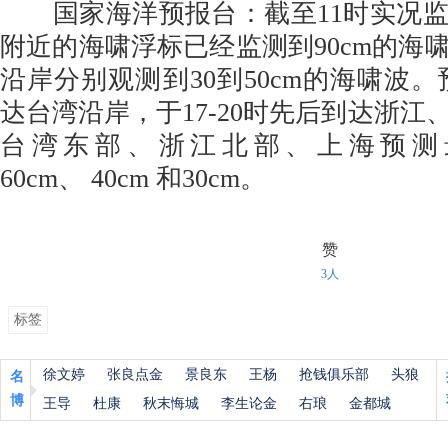
国家海洋预报台：截至11时实况监
附近的海啸浮标已经监测到90cm的海
沿岸分别观测到30到50cm的海啸波。预
达台湾沿岸，于17-20时先后到达浙江
台湾东部、浙江北部、上海预测
60cm、 40cm 和30cm。
赞
3人
标签
徐文婷
张良点金
景良东
王杨
抢钱俱乐部
头狼
名
博
王导
杜康
秋末悔城
李生论金
右琅
金都城