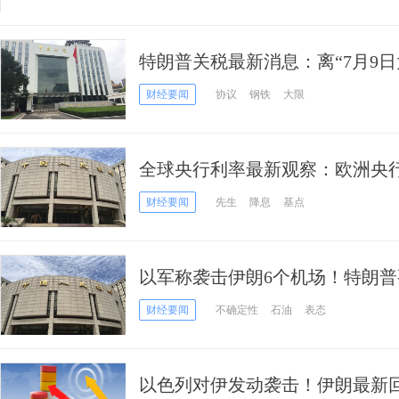
特朗普关税最新消息：离“7月9
国与美国谈判新进展如何？
财经要闻
协议
钢铁
大限
全球央行利率最新观察：欧洲央行
的是“太迟先生”吗？
财经要闻
先生
降息
基点
以军称袭击伊朗6个机场！特朗普
示换政权
财经要闻
不确定性
石油
表态
以色列对伊发动袭击！伊朗最新