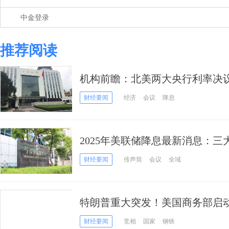
中金登录
推荐阅读
机构前瞻：北美两大央行利率决
战” 加拿大7月不降息成共识，
财经要闻
经济
会议
降息
2025年美联储降息最新消息：三
筒”表示美联储本周还没准备好
财经要闻
传声筒
会议
全域
特朗普重大突发！美国商务部启动
重要商品征收关税铺路
财经要闻
竞相
国家
钢铁