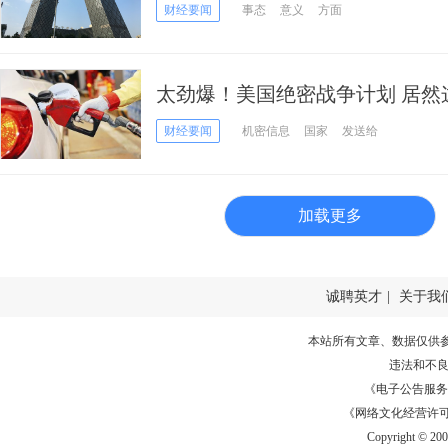
避免局势恶化
财经要闻
事态
意义
方面
太劲爆！美国绝密战争计划 居然
财经要闻
机密信息
国家
发送给
加载更多
诚聘英才
|
关于我
本站所有文章、数据仅供
违法和不
《电子公告服务许可证
《网络文化经营许可证》
Copyright © 20