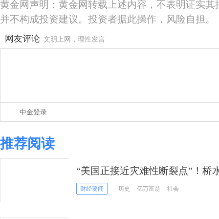
黄金网声明：黄金网转载上述内容，不表明证实其
并不构成投资建议。投资者据此操作，风险自担。
网友评论
文明上网，理性发言
中金登录
推荐阅读
“美国正接近灾难性断裂点”！桥
警告美国“接近崩溃”
财经要闻
历史
亿万富翁
社会