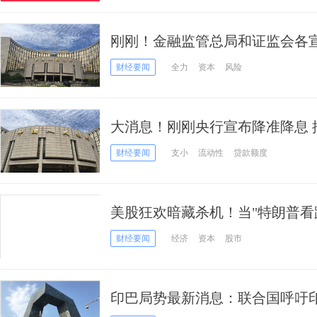
刚刚！金融监管总局和证监会各
财经要闻
全力
资本
风险
大消息！刚刚央行宣布降准降息 
财经要闻
支小
流动性
贷款额度
美股狂欢暗藏杀机！当"特朗普看
退
财经要闻
经济
资本
股市
印巴局势最新消息：联合国呼吁