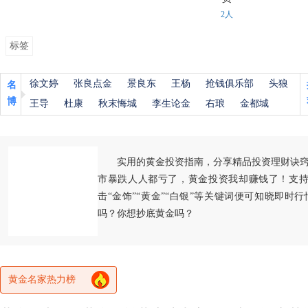
2人
标签
徐文婷
张良点金
景良东
王杨
抢钱俱乐部
头狼
名
博
王导
杜康
秋末悔城
李生论金
右琅
金都城
实用的黄金投资指南，分享精品投资理财诀
市暴跌人人都亏了，黄金投资我却赚钱了！支持
击“金饰”“黄金”“白银”等关键词便可知晓即时
吗？你想抄底黄金吗？
黄金名家热力榜