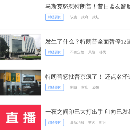
马斯克怒怼特朗普！昔日盟友翻
水战，特斯拉股价暴跌1500亿
财经要闻
议案
政府
政坛
发生了什么？特朗普全面暂停12
影响？
财经要闻
不确定性
风险
移民
特朗普怒批普京疯了！ 还点名泽
都在制造麻烦
财经要闻
制裁
村庄
迹象
一夜之间印巴大打出手 印向巴发
底发生了啥？
财经要闻
最新消息
交火
时分