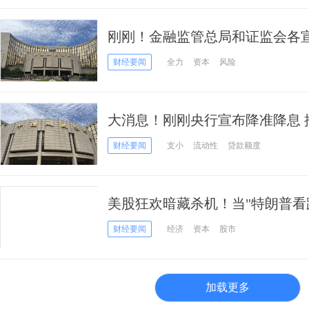
刚刚！金融监管总局和证监会各
财经要闻
全力
资本
风险
大消息！刚刚央行宣布降准降息 
财经要闻
支小
流动性
贷款额度
美股狂欢暗藏杀机！当"特朗普看
退
财经要闻
经济
资本
股市
加载更多