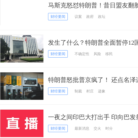
马斯克怒怼特朗普！昔日盟友翻
水战，特斯拉股价暴跌1500亿
财经要闻
议案
政府
政坛
发生了什么？特朗普全面暂停12
影响？
财经要闻
不确定性
风险
移民
特朗普怒批普京疯了！ 还点名泽
都在制造麻烦
财经要闻
制裁
村庄
迹象
一夜之间印巴大打出手 印向巴发
底发生了啥？
财经要闻
最新消息
交火
时分