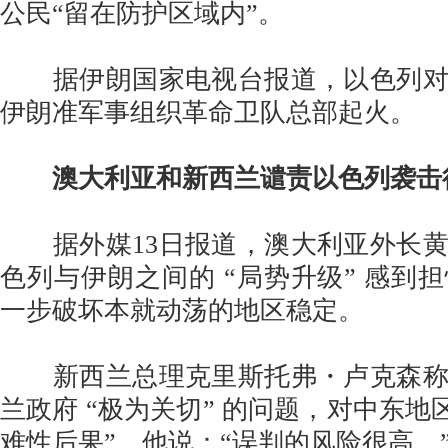
公民“留在防护区域内”。
据伊朗国家电视台报道，以色列对
伊朗准军事组织革命卫队总部起火。
澳大利亚和新西兰谴责以色列袭击
据外媒13日报道，澳大利亚外长黄
色列与伊朗之间的 “局势升级” 感到
一步破坏本就动荡的地区稳定。
新西兰总理克里斯托弗・卢克森称
兰政府 “极为关切” 的问题，对中东地
难性后果”。他说：“误判的风险很高。