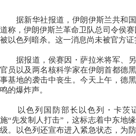
据新华社报道，伊朗伊斯兰共和国广
道称，伊朗伊斯兰革命卫队总司令侯赛因
被以色列暗杀。这一消息尚未被官方证
据报道，侯赛因・萨拉米将军、另
官员以及两名核科学家在伊朗首都德
事基地的袭击中丧生。今天上午，德
鸣的爆炸声。
以色列国防部长以色列・卡茨证
施“先发制人打击”，这标志着中东地
级。以色列还宣布进入紧急状态，为