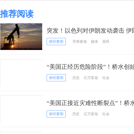
推荐阅读
突发！以色列对伊朗发动袭击 伊
暗杀
财经要闻
导弹基地
媒体
居民
“美国正经历危险阶段”！桥水创
美国接近崩溃
财经要闻
历史
亿万富翁
社会
“美国正接近灾难性断裂点”！桥
警告美国“接近崩溃”
财经要闻
历史
亿万富翁
社会