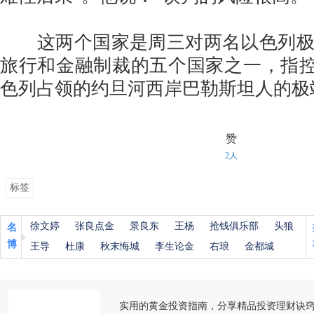
这两个国家是周三对两名以色列极
旅行和金融制裁的五个国家之一，指控
色列占领的约旦河西岸巴勒斯坦人的极
赞
2人
标签
徐文婷
张良点金
景良东
王杨
抢钱俱乐部
头狼
名
博
王导
杜康
秋末悔城
李生论金
右琅
金都城
实用的黄金投资指南，分享精品投资理财诀