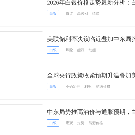
2026年白银价格走势最新分析
协议能否将银价推上80美元？
白银
协议
高级别
情绪
美联储利率决议临近叠加中东局
持震荡调整
白银
风险
能源
动能
全球央行政策收紧预期升温叠加美
元创两周新低
白银
不确定性
利率
能源价格
中东局势推高油价与通胀预期，白
白银
宏观
走势
能源价格