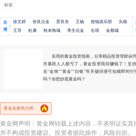
标签
徐文婷
张良点金
景良东
王杨
抢钱俱乐部
头狼
名
博
王导
杜康
秋末悔城
李生论金
右琅
金都城
实用的黄金投资指南，分享精品投资理财诀
市暴跌人人都亏了，黄金投资我却赚钱了！支持
击“金饰”“黄金”“白银”等关键词便可知晓即时
吗？你想抄底黄金吗？
黄金名家热力榜
黄金网声明：黄金网转载上述内容，不表明证实其
并不构成投资建议。投资者据此操作，风险自担。