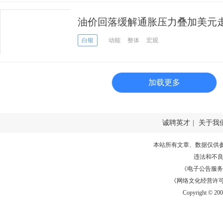
油价回落缓解通胀压力叠加美元走弱
美元但仍处震荡区间
白银
动能
整体
宏观
加载更多
诚聘英才
|
关于我
本站所有文章、数据仅供
违法和不
《电子公告服务许可证
《网络文化经营许可证》
Copyright © 20