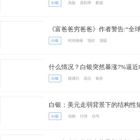
白银
风险
高利率
数据
《富爸爸穷爸爸》作者警告:“全球
溃”！清崎透露其最佳投资
白银
时间推移
现价
顶级
什么情况？白银突然暴涨7%逼近
更大行情一触即发？
白银
路透社
高位
银价
白银：美元走弱背景下的结构性
白银
动能
行情
信号