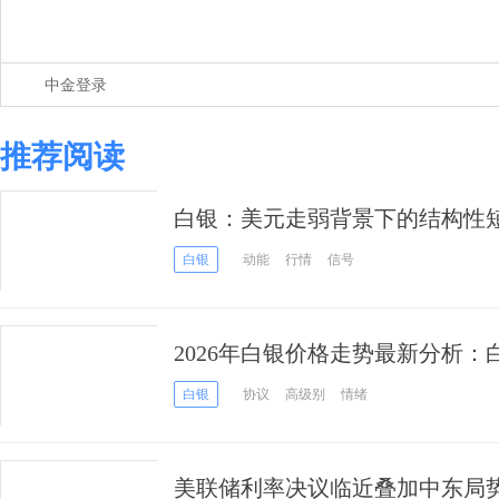
中金登录
推荐阅读
白银：美元走弱背景下的结构性
白银
动能
行情
信号
2026年白银价格走势最新分析
协议能否将银价推上80美元？
白银
协议
高级别
情绪
美联储利率决议临近叠加中东局