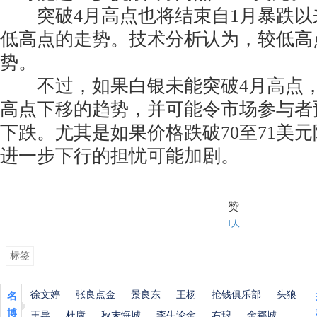
突破4月高点也将结束自1月暴跌以
低高点的走势。技术分析认为，较低高
势。
不过，如果白银未能突破4月高点，
高点下移的趋势，并可能令市场参与者
下跌。尤其是如果价格跌破70至71美
进一步下行的担忧可能加剧。
赞
1人
标签
徐文婷
张良点金
景良东
王杨
抢钱俱乐部
头狼
名
博
王导
杜康
秋末悔城
李生论金
右琅
金都城