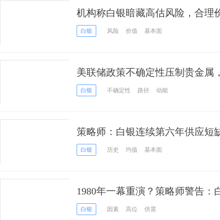
机构称白银暗藏高估风险，合理价
白银
风险
价值
基本面
美联储政策不确定性压制贵金属
白银
不确定性
路径
动能
策略师：白银连续第六年供应短缺
位
白银
历史
均值
基本面
1980年一幕重演？策略师警告：
100美元区间
白银
因素
高位
供需