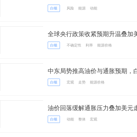
持震荡调整
白银
风险
能源
动能
全球央行政策收紧预期升温叠加美
元创两周新低
白银
不确定性
利率
能源价格
中东局势推高油价与通胀预期，白
白银
宏观
走势
能源价格
油价回落缓解通胀压力叠加美元走弱
美元但仍处震荡区间
白银
动能
整体
宏观