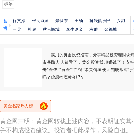
标签
徐文婷
张良点金
景良东
王杨
抢钱俱乐部
头狼
名
博
王导
杜康
秋末悔城
李生论金
右琅
金都城
实用的黄金投资指南，分享精品投资理财诀
市暴跌人人都亏了，黄金投资我却赚钱了！支持
击“金饰”“黄金”“白银”等关键词便可知晓即时
吗？你想抄底黄金吗？
黄金名家热力榜
黄金网声明：黄金网转载上述内容，不表明证实其
并不构成投资建议。投资者据此操作，风险自担。