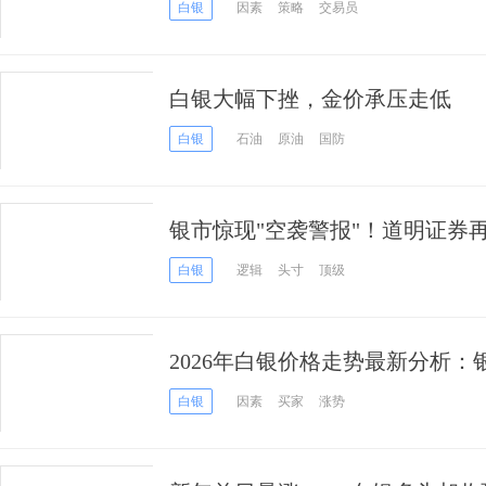
白银
因素
策略
交易员
白银大幅下挫，金价承压走低
白银
石油
原油
国防
银市惊现"空袭警报"！道明证券
月决战白银牛市终结？
白银
逻辑
头寸
顶级
2026年白银价格走势最新分析
落，多头处于十字路口
白银
因素
买家
涨势