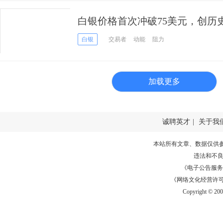
白银价格首次冲破75美元，创历
它还能飞多高？
白银
交易者
动能
阻力
加载更多
诚聘英才
|
关于我
本站所有文章、数据仅供
违法和不
《电子公告服务许可证
《网络文化经营许可证》
Copyright © 20