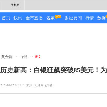
手机网
首页
快讯
金市直播
名家
财经要闻
行情
数据
黄金网
白银
>>
>>
正文
历史新高：白银狂飙突破85美元！为
2026-01-12 22:22:01
来源：汇通网
g作者：