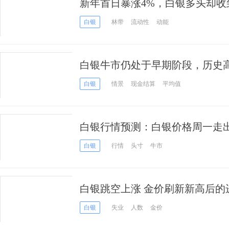
新年首日暴涨4%，白银多头却收
则关于钱，一则关于仓
白银
林带
流动性
动能
白银牛市仍处于早期阶段，历史
间
白银
情景
现金结算
平均值
白银行情预测：白银价格周一走
白银
行情
头寸
牛市
白银跳空上涨 金价刷新新高后的
白银
失业
人数
金价