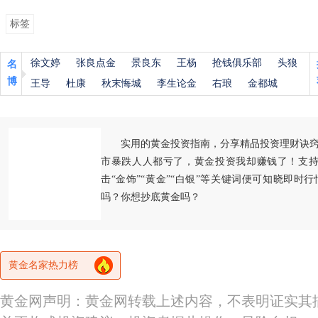
标签
徐文婷
张良点金
景良东
王杨
抢钱俱乐部
头狼
名
博
王导
杜康
秋末悔城
李生论金
右琅
金都城
实用的黄金投资指南，分享精品投资理财诀
市暴跌人人都亏了，黄金投资我却赚钱了！支持
击“金饰”“黄金”“白银”等关键词便可知晓即时
吗？你想抄底黄金吗？
黄金名家热力榜
黄金网声明：黄金网转载上述内容，不表明证实其