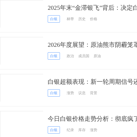
2025年末“金滞银飞”背后：决
全不同的逻辑
白银
林带
历史
价格
2026年度展望：原油熊市阴霾
期
白银
政治
成员国
原油
白银超额表现：新一轮周期信号
白银
涨势
议息
背景
今日白银价格走势分析：彻底疯了
后继续冲高，渣打银行却发出紧
白银
纪录
库存
涨势