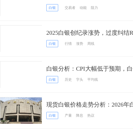
它还能飞多高？
白银
交易者
动能
阻力
2025白银创纪录涨势，过度纠结R
浪？
白银
行情
涨势
周线
白银分析：CPI大幅低于预期，
白银
历史
字头
平均线
现货白银价格走势分析：2026年白
的终极目标？警惕这或许只是“最
白银
产量
降息
热议