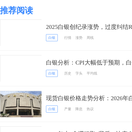
推荐阅读
2025白银创纪录涨势，过度纠结R
浪？
白银
行情
涨势
周线
白银分析：CPI大幅低于预期，
白银
历史
字头
平均线
现货白银价格走势分析：2026年白
的终极目标？警惕这或许只是“最
白银
产量
降息
热议