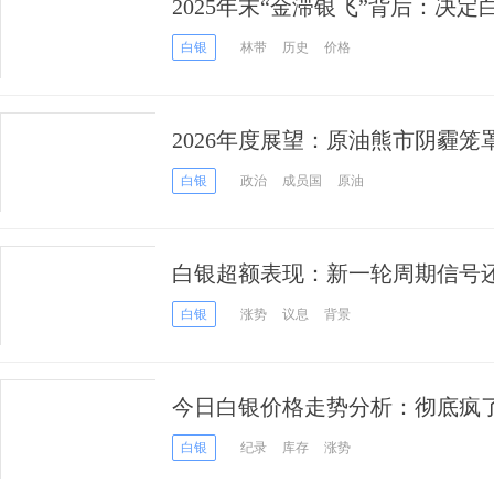
2025年末“金滞银飞”背后：决
全不同的逻辑
白银
林带
历史
价格
2026年度展望：原油熊市阴霾
期
白银
政治
成员国
原油
白银超额表现：新一轮周期信号
白银
涨势
议息
背景
今日白银价格走势分析：彻底疯了
后继续冲高，渣打银行却发出紧
白银
纪录
库存
涨势