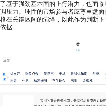
了基于强劲基本面的上行潜力，也面临
调压力。理性的市场参与者应尊重盘面
格在关键区间的演绎，以此作为判断下
依据。
赞
1人
标签
徐文婷
张良点金
景良东
王杨
抢钱俱乐部
头狼
名
博
王导
杜康
秋末悔城
李生论金
右琅
金都城
实用的黄金投资指南，分享精品投资理财诀