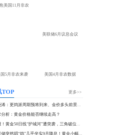
大家第一时间获取最新策略和实时指
焦美国11月非农
导， 关注老师财经号主页：
p://mp.cnfol.com/user/58676
名网友-中金在线手机网：
黄金多，看到什
美联储6月议息会议
位置呢？
文婷：
冲破75，看85-4400附近，行情瞬息
变，盘中机会转瞬即逝。 为了让大家第一
间获取最新策略和实时指导， 关注老师财
主页：http://mp.cnfol.com/user/58676
美国5月非农来袭
美国4月非农数据
名网友-中金在线手机网：
能回撤到30
文婷：
先看破了40会到30，最新策略和实
TOP
更多>>
时指导， 关注老师财经号主页：
p://mp.cnfol.com/user/58676
张尧浠：更鸽派周期预将到来、金价多头前景仍有...
术分析：黄金价格能否继续走高？
名网友-中金在线手机网：
止损多少 老师
警报！黄金50日线“护城河”遭突袭，三角破位后...
文婷：
7美金
储突然唱“鸽”几乎坐实9月降息！黄金小幅...