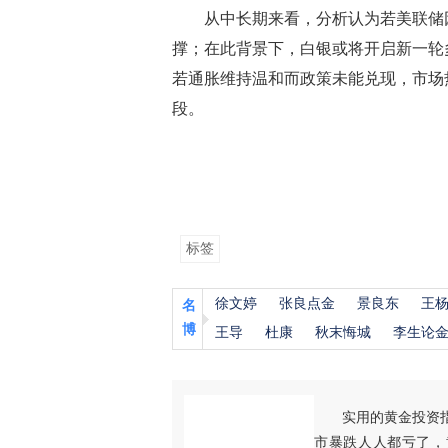
从中长期来看，分析认为若美联储因
撑；在此背景下，白银或将开启新一轮
若通胀维持温和而政策未能兑现，市场
段。
标签
徐文婷
张良点金
景良东
王
名
博
王导
杜康
秋末悔城
李生论
实用的黄金投资
市暴跌人人都亏了，