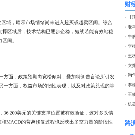
财
14:3
【现
性区域，暗示市场情绪尚未进入超买或超卖区间。综合
美元支撑区域后，技术结构已逐步企稳，短线若能有效站稳
13:5
牛
阻力区间。
李
13:4
王
支
13:4
淘
方面，政策预期向宽松倾斜，叠加特朗普言论所引发
李
另一方面，权益市场的韧性表现，以及对政策兑现的等
13:2
王
机
13:2
6.200美元的关键支撑位置被有效验证，这对多头情
I和MACD的背离修复过程也反映出多空力量的阶段性
路
13:2