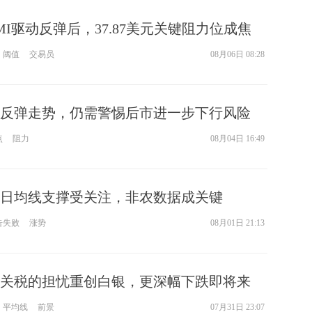
MI驱动反弹后，37.87美元关键阻力位成焦
阈值
交易员
08月06日 08:28
反弹走势，仍需警惕后市进一步下行风险
点
阻力
08月04日 16:49
0日均线支撑受关注，非农数据成关键
告失败
涨势
08月01日 21:13
关税的担忧重创白银，更深幅下跌即将来
平均线
前景
07月31日 23:07