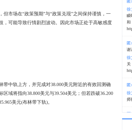
匿
徐
13:2
市场在“政策预期”与“政策兑现”之间保持谨慎，一
瞬
歧，可能导致行情剧烈波动。因此市场正处于高敏感度
和
htt
匿
谢
徐
htt
中轨上方，并完成对38.000美元附近的有效回测确
匿
指向38.800美元与39.504美元；但若跌破36.200
徐
师财
965美元(布林带下轨)。
匿
以
徐