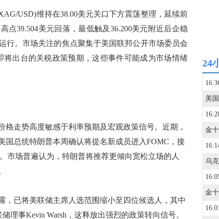
G/USD)维持在38.00美元关口下方震荡整理，延续前
39.504美元回落，最低触及36.200美元附近后企稳
运行。市场关注的焦点聚集于美国联邦公开市场委员会
政府即将出台的关税政策预期，这些事件可能成为市场情绪
24
16:3
16:2
格走势高度敏感于利率预期及宏观政策信号。近期，
美国总统特朗普本周确认将提名新成员进入FOMC，接
16:1
ugler。市场普遍认为，特朗普将推荐更倾向宽松立场的人
。
16:0
，已将美联储主席人选范围缩小至四位候选人，其中
16:0
前美联储理事Kevin Warsh，这释放出强烈的政策转向信号。