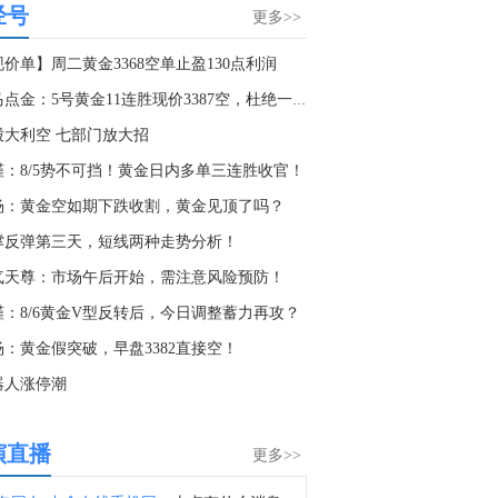
经号
金十数据8月8日讯，乌克兰基辅市军政管理局8日通报称，当天凌晨基辅市遭俄军袭击，截至当地时间5时45分，袭击已造成4人受伤，基辅市两个地区发生火灾，相关部门正在开展救援工作。此外，乌克兰基辅州军政管理局通报称，当天基辅州遭俄军无人机袭击，截至目前已造成3人死亡，另有3人受伤。目前俄罗斯方面对此暂无回应。（央视新闻）
更多>>
0:06
价单】周二黄金3368空单止盈130点利润
金十数据8月8日讯，乌克兰总统泽连斯基周六对塞尔维亚进行了具有里程碑意义的首次访问。塞尔维亚总统武契奇多年来一直是俄罗斯总统普京的盟友，但在2022年俄乌冲突后，两国关系恶化。尽管塞尔维亚未加入针对莫斯科的制裁，但已谴责发动战争，并削弱了俄罗斯在该国的经济影响力。与此同时，俄罗斯则指责塞尔维亚背叛俄罗斯，协助乌克兰武装。
老马点金：5号黄金11连胜现价3387空，杜绝一切马后炮！
8:25
股大利空 七部门放大招
俄罗斯国防部：俄武装力量夜间对基辅的军工企业和燃油库发动打击。（俄新社）
槿：8/5势不可挡！黄金日内多单三连胜收官！
8:10
杨：黄金空如期下跌收割，黄金见顶了吗？
国家防总对江苏、安徽启动防汛防台风四级应急响应。（人民日报）
撑反弹第三天，短线两种走势分析！
2:28
气天尊：市场午后开始，需注意风险预防！
金十数据8月8日讯，今天上午，水利部举行会商，分析研判全国的防汛形势，未来三天钱塘江、甬江、椒江、水阳江可能发生编号洪水。截至8月8日9时，黑龙江、内蒙古、河北、云南等地13条河流仍维持超警。8月8日至10日，受降雨影响，钱塘江、甬江、椒江、水阳江可能发生编号洪水，暴雨区内部分中小河流可能发生超警洪水；受上游来水影响，黑龙江干流抚远江段将超警，松花江干流及支流呼兰河、黑龙江干流同江至勤得利江段将维持超警。（央视新闻）
槿：8/6黄金V型反转后，今日调整蓄力再攻？
5:25
杨：黄金假突破，早盘3382直接空！
8月7日芝加哥商业交易所（CME）能源类商品成交量报告已在金十数据中心更新！欢迎点击查看
器人涨停潮
5:23
8月7日芝加哥商业交易所（CME）金属类商品成交量报告已在金十数据中心更新！欢迎点击查看
演直播
更多>>
5:03