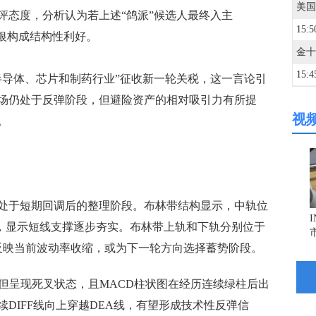
评态度，分析认为若上述“鸽派”候选人最终入主
15:5
银构成结构性利好。
15:4
导体、芯片和制药行业”征收新一轮关税，这一言论引
场仍处于反弹阶段，但避险资产的相对吸引力有所提
视
15:3
。
15:2
于短期回调后的整理阶段。布林带结构显示，中轨位
14:5
上方，显示短线支撑逐步夯实。布林带上轨和下轨分别位于
收敛，反映当前波动率收缩，或为下一轮方向选择蓄势阶段。
14:4
但呈现死叉状态，且MACD柱状图在经历连续绿柱后出
14:3
DIFF线向上穿越DEA线，有望形成技术性反弹信