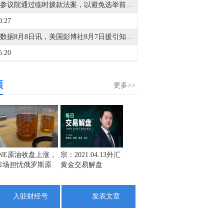
美国参议院通过临时拨款法案，以避免选举前夕出现政府停摆。
0:27
金十数据8月8日讯，美国彭博社8月7日援引知情人士的话报道，美国国防部计划在今年年底前对其正在建设的“金穹”天基导弹防御系统进行首次测试。今年4月，美国太空部队宣布与包括太空探索技术公司、洛克希德-马丁公司在内的12家公司签订合同，研发“金穹”系统中可拦截导弹的天基拦截器。报道援引匿名消息人士的话称，如果拦截导弹系统的地面测试在今年年底前顺利完成，政府准备向相关公司支付6000万美元。此外，预计美国太空部队将从2030年起向通过最终测试的团队采购该系统。（CCTV国际时讯）
5:20
金十数据8月8日讯，今天13时，台风“白海豚”中心位于距离浙江省温州市东偏南方向约465公里的洋面上，中心附近最大风力14级，45米/秒。虽然离浙江还有一定距离，但“白海豚”外围云系今天上午已经在江苏南部、安徽东南部、浙江等地激发出对流。明天，台风登陆前后，华东降雨进一步增强，江苏南部、安徽东南部、上海、浙江大部将有大到暴雨，其中上海南部、浙江东部有特大暴雨，局地日降雨量将达到400毫米甚至500毫米以上，极端性较强，需注意防范。（央视新闻）
频
7:57
更多>>
据国际文传电讯社：俄罗斯称无人机袭击了一艘运载乌克兰军队武器的船只，地点位于敖德萨东部。
2:08
金十数据8月8日讯，美国联邦航空局7日通报，一架重型直升机当天在犹他州灭火时坠毁，机上两人生死未卜。另外，在俄勒冈州，一名推土机操作员在野火中丧生。（央视新闻）
2:39
INE原油收盘上涨，
宗：2021.04.13外汇
盛文兵：通胀预期
栾雪：
市场担忧俄罗斯原
黄金交易解盘
再度升温 且看美联
外汇上
利比亚扎维亚炼油厂：周六无人机袭击了一个未处理的石脑油罐，导致泄漏，目前情况已得到控制。
油出口受阻
储如何应对
5:35
入驻财经号
发表文章
金十数据8月8日讯，美国方面7日援引消息人士的话称，美军参谋长联席会议主席丹·凯恩在寻找摆脱伊朗战事的途径。消息称，三位知情人士透露，过去几周，美军参谋长联席会议主席丹·凯恩私下向特朗普的其他高级顾问明确表示，美国需要找到一条摆脱伊朗战事的途径，因为摆在桌面上的军事选项可能会适得其反，而且仅靠空中力量不太可能实现特朗普的目标。消息人士透露，丹·凯恩曾与其他政府要员，包括副总统万斯、国务卿鲁比奥和中央情报局局长拉特克利夫讨论过升级冲突的军事选项，并提出了寻求结束战事的途径。丹·凯恩最近还与几位理念相近的特朗普顾问私下会面，确保他们在与总统会晤前达成共识。此外，消息还提到，丹·凯恩在近期与特朗普的会晤中，对美国日益减少的军火储备表示担忧，双方还讨论了升级冲突的潜在选项。（央视新闻）
3:48