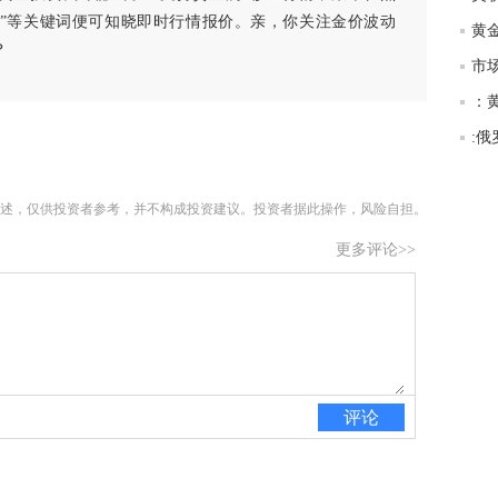
匿
白银”等关键词便可知晓即时行情报价。亲，你关注金价波动
度
？
徐
师财
：
:
匿
怎
徐
述，仅供投资者参考，并不构成投资建议。投资者据此操作，风险自担。
略
更多评论>>
htt
评论