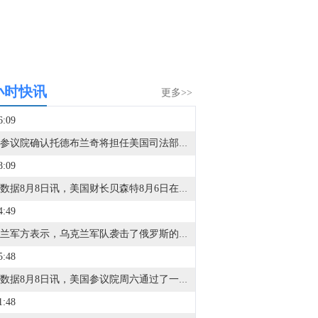
小时快讯
更多>>
6:09
美国参议院确认托德布兰奇将担任美国司法部长。
8:09
金十数据8月8日讯，美国财长贝森特8月6日在接受美国全国广播公司采访时表示，霍尔木兹海峡永远不会恢复到原来的样子，但他强调，这不是伊朗方面所描绘的那种对伊朗有利的局面，而是指霍尔木兹海峡将失去当前能源运输“咽喉要道”的地位。贝森特说，在未来两年内，霍尔木兹海峡将“变得无关紧要”，原本通过海峡运输的能源中将有超过50%或70%改由地下管道输送。（CCTV国际时讯）
4:49
乌克兰军方表示，乌克兰军队袭击了俄罗斯的伊尔斯基和西兹兰石油精炼厂，导致火灾发生。
5:48
金十数据8月8日讯，美国参议院周六通过了一项临时措施，为联邦机构提供资金至12月11日，此举旨在避免在11月中期选举前数周发生灾难性的联邦政府停摆。另据福克斯新闻报道，本次投票结果为90票赞成、6票反对，参议员达琳·格雷厄姆（共和党-南卡罗来纳州）投了弃权票。这并不一定能完全避免政府停摆，但有助于防止10月1日（政府新财年开始之日）出现停摆。众议院休会归来后仍需就该法案协调一致。
1:48