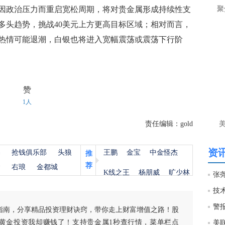
让
政治压力而重启宽松周期，将对贵金属形成持续性支
聚
多头趋势，挑战40美元上方更高目标区域；相对而言，
htt
热情可能退潮，白银也将进入宽幅震荡或震荡下行阶
匿
么
徐
万
赞
时
1人
经号
责任编辑：gold
匿
徐
资讯
杨
抢钱俱乐部
头狼
王鹏
金宝
中金怪杰
推
荐
金
右琅
金都城
htt
K线之王
杨朋威
旷少林
技
匿
徐
指南，分享精品投资理财诀窍，带你走上财富增值之路！股
黄金投资我却赚钱了！支持贵金属1秒查行情，菜单栏点
美联