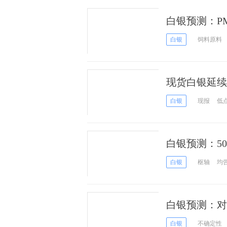
白银预测：P
点
白银
饲料原料
现货白银延续
白银
现报
低
白银预测：5
白银
枢轴
均
白银预测：对
临？
白银
不确定性