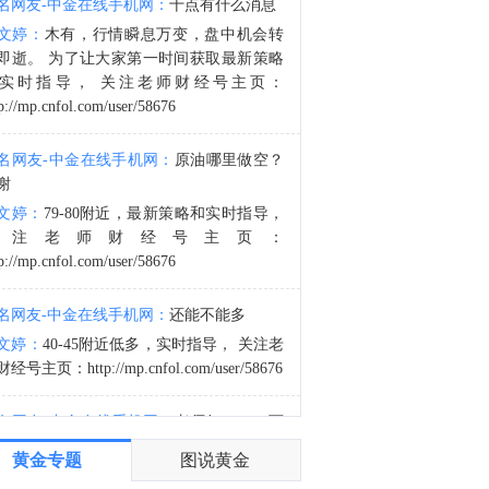
名网友-中金在线手机网：
十点有什么消息
8月7日芝加哥商业交易所（CME）外汇类商品成交量报告已在金十数据中心更新！欢迎点击查看
文婷：
木有，行情瞬息万变，盘中机会转
2:30
即逝。 为了让大家第一时间获取最新策略
金十数据8月8日讯，摩根大通指出，第二季度财报季已进入后期阶段，美国和欧洲约80%-85%的企业已经公布业绩。本季度企业盈利表现强劲，美国和欧洲地区均出现EPS超预期情况，且业绩超预期的企业覆盖范围较广。美国和欧洲报告EPS高于市场预期的公司比例均明显上升。尽管企业进入财报季前市场预期已经处于较高水平，但标普500指数成分股的综合EPS仍继续上行。下调盈利展望的企业比例已经降至2021年以来最低水平。从地区来看，美国和欧洲企业盈利同比增速分别达到25%和23%，均高于市场一致预期。收入增长表现同样健康，美国和欧洲分别达到14%和10%的同比增速。从行业层面看，两大地区盈利增长的很大一部分来自能源行业，主要受地缘冲突推动能源价格上涨的提振。金融行业也是美国和欧洲盈利增长的重要推动力，科技行业同样贡献显著。
实时指导， 关注老师财经号主页：
p://mp.cnfol.com/user/58676
名网友-中金在线手机网：
原油哪里做空？
谢
文婷：
79-80附近，最新策略和实时指导，
关注老师财经号主页：
p://mp.cnfol.com/user/58676
名网友-中金在线手机网：
还能不能多
文婷：
40-45附近低多，实时指导， 关注老
经号主页：http://mp.cnfol.com/user/58676
名网友-中金在线手机网：
老师好，4345可
多吗？
黄金专题
图说黄金
文婷：
40-45附近多，带上止损博弈，为了