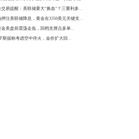
名网友-中金在线手机网：
二十美金的幅
黄金交易提醒：美联储要大“换血”？三重利多提...
。70一50？。
市场押注美联储降息，黄金在3350美元关键支撑位...
文婷：
带上止损博弈，实时指导， 关注老
经号主页：http://mp.cnfol.com/user/58676
黄金美盘前震荡走低，回档支撑点多单...
俄罗斯据称考虑空中停火，金价扩大回...
名网友-中金在线手机网：
老师好，金现在
样操作？
文婷：
70附近高空，50附近低多，最新策
和实时指导， 关注老师财经号主页：
p://mp.cnfol.com/user/58676