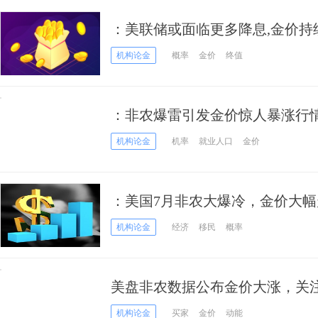
：美联储或面临更多降息,金价持
机构论金
概率
金价
终值
：非农爆雷引发金价惊人暴涨行
机构论金
机率
就业人口
金价
：美国7月非农大爆冷，金价大
机构论金
经济
移民
概率
美盘非农数据公布金价大涨，关
机构论金
买家
金价
动能