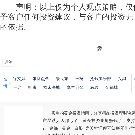
声明：以上仅为个人观点策略，仅
予客户任何投资建议，与客户的投资无
的依据。
赞
标签
徐文婷
张良点金
景良东
王杨
抢钱俱乐部
头狼
名
博
王导
杜康
秋末悔城
李生论金
右琅
金都城
实用的黄金投资指南，分享精品投资理财诀
市暴跌人人都亏了，黄金投资我却赚钱了！支持
击“金饰”“黄金”“白银”等关键词便可知晓即时