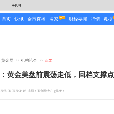
手机网
首页
快讯
金市直播
名家
财经要闻
行情
数据
黄金网
机构论金
>>
>>
正文
：黄金美盘前震荡走低，回档支撑点
2025-08-05 20:34:03
来源：黄金网特约
g作者：