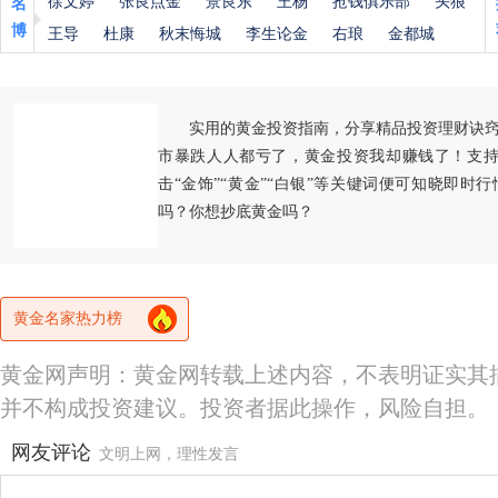
徐文婷
张良点金
景良东
王杨
抢钱俱乐部
头狼
名
博
王导
杜康
秋末悔城
李生论金
右琅
金都城
实用的黄金投资指南，分享精品投资理财诀
市暴跌人人都亏了，黄金投资我却赚钱了！支持
击“金饰”“黄金”“白银”等关键词便可知晓即时
吗？你想抄底黄金吗？
黄金名家热力榜
黄金网声明：黄金网转载上述内容，不表明证实其
并不构成投资建议。投资者据此操作，风险自担。
网友评论
文明上网，理性发言