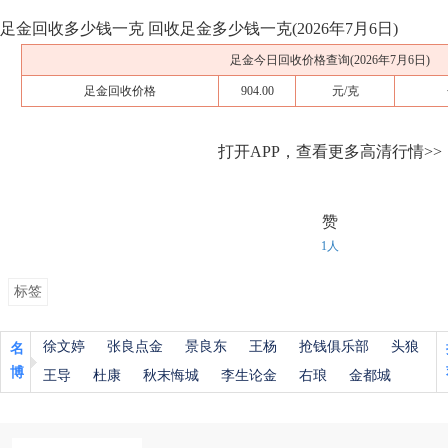
足金回收多少钱一克 回收足金多少钱一克(2026年7月6日)
足金今日回收价格查询(2026年7月6日)
足金回收价格
904.00
元/克
打开APP，查看更多高清行情>>
赞
1人
标签
徐文婷
张良点金
景良东
王杨
抢钱俱乐部
头狼
名
博
王导
杜康
秋末悔城
李生论金
右琅
金都城