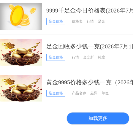
9999千足金今日价格表(2026年7月
足金价格
价格表
行情
足金
足金回收多少钱一克(2026年7月1
足金价格
行情
金交所
纯度
黄金9995价格多少钱一克（2026
足金价格
产品名称
差异
单位
加载更多