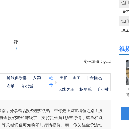
10:2
也门
10:2
赞
视
10:0
1人
责任编辑：gold
10:0
杨
抢钱俱乐部
头狼
王鹏
金宝
中金怪杰
推
荐
10:0
金
右琅
金都城
K线之王
杨朋威
旷少林
09:5
指南，分享精品投资理财诀窍，带你走上财富增值之路！股
黄金投资我却赚钱了！支持贵金属1秒查行情，菜单栏点
09:5
白银”等关键词便可知晓即时行情报价。亲，你关注金价波动