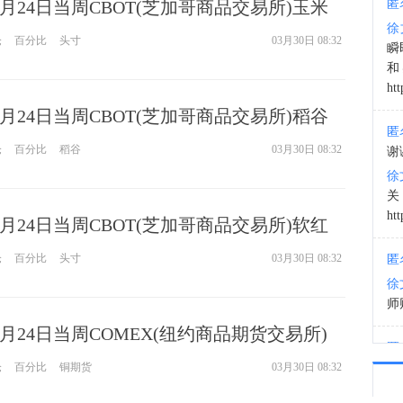
3月24日当周CBOT(芝加哥商品交易所)玉米
匿
徐
仓报告
09:0
仓
百分比
头寸
03月30日 08:32
瞬
和
htt
3月24日当周CBOT(芝加哥商品交易所)稻谷
匿
仓报告
仓
百分比
稻谷
03月30日 08:32
谢
徐
htt
3月24日当周CBOT(芝加哥商品交易所)软红
期权持仓报告
仓
百分比
头寸
03月30日 08:32
匿
徐
师财
3月24日当周COMEX(纽约商品期货交易所)
匿
持仓报告
仓
百分比
铜期货
03月30日 08:32
以
徐