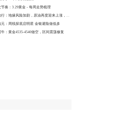
名网友-中金在线手机网：
二十美金的幅
节奏：3.29黄金 - 每周走势梳理
。70一50？。
易知行：地缘风险加剧，原油再度迎来上涨，黄金...
文婷：
带上止损博弈，实时指导， 关注老
经号主页：http://mp.cnfol.com/user/58676
镇元：周线探底启明星 金银避险做低多
牛：黄金4535-4540做空，区间震荡修复
名网友-中金在线手机网：
老师好，金现在
样操作？
文婷：
70附近高空，50附近低多，最新策
和实时指导， 关注老师财经号主页：
p://mp.cnfol.com/user/58676