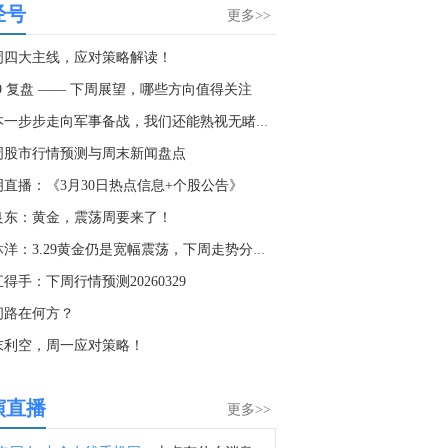
经号
据以色列广播局：美国正施压以色列在加沙地区启动为期两周的停火，以实施解除哈马斯武装的计划。
更多>>
5:58
周四大主线，应对策略解读！
乌克兰总统泽连斯基对美国参议院通过俄罗斯制裁法案表示感谢。
29 复盘 —— 下周展望，哪些方向值得关注
6:22
日本一步步走向军事备战，我们还能熟视无睹吗？
据The Information：英伟达(NVDA.O)将投资高达30亿美元于黑石集团支持的电力公司。
周股市行情预测与周末新闻盘点
9:24
明直播：《3月30日热点信息+个股公告》
惠誉：科威特的石油出口因依赖霍尔木兹海峡而面临持续压力。
良东：黄金，震荡周要来了！
8:50
江沐洋：3.29黄金仍是宽幅震荡，下周走势分析操作建议
1. 字节跳动训练10万亿参数AI模型 剑指全球顶尖水平。2. SK海力士：将投资384亿美元在韩国本土扩张芯片业务。3. 寒武纪：上半年净利润23.11亿元 同比增123%。4. OpenAI暂停新模型Astra开发，担忧其具备关键网络攻击能力。5. 特朗普：人工智能可能比石油还要重要；谁赢得人工智能，谁就赢得一切。6. 摩根大通上调科技债发行预期 今年发债规模将超过5000亿美元。7. 台积电等研发出单层MoS2顶栅晶体管。8. 北京亦庄发布全市首个词元经济政策，每年发放1亿元模型、词元券。
得手：下周行情预测20260329
7:37
问路在何方？
金十数据8月8日讯，新西兰宣布，针对支持俄罗斯个人和实体实施更多制裁，此前美国参议院通过了一项新法案，旨在打击该国的石油和天然气收入。新西兰外交部长温斯顿·彼得斯周六在一份声明中表示，这是新西兰对俄第36轮制裁措施，此次制裁针对33名个人和机构。
末利空，周一应对策略！
5:46
金十数据8月8日讯，哥伦比亚当选总统阿韦拉多·德拉埃斯普列亚7日在哥西南部城市卡利一座大学体育馆宣誓就职，正式开始为期4年的总统任期。
演直播
更多>>
1:37