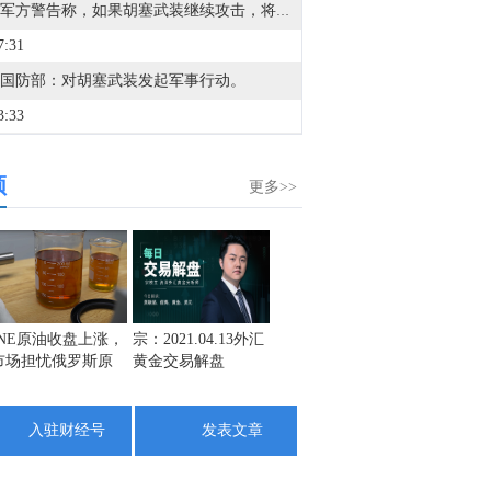
也门军方警告称，如果胡塞武装继续攻击，将采取进一步回应措施。
7:31
国防部：对胡塞武装发起军事行动。
3:33
金十数据8月8日讯，阿波罗全球管理公司首席经济学家托尔斯滕·斯洛克表示：“目前通胀已经不限于经济问题，而是关乎美联储的信誉。自2021年以来，通胀一直高于目标水平。对于世界头号央行而言，高通胀持续的时间非常、非常久。”
频
4:17
更多>>
金十数据8月8日讯，8月8日9时，交通运输部将台风防御响应提升至二级。今年第13号台风“白海豚”（强台风级）的中心今天（8日）9点钟位于距离浙江省温州市偏东方向约520公里的东海南部海面上，预计将以每小时10—15公里的速度向偏西方向移动，强度变化不大或略有增强。（交通运输部）
2:46
金十数据8月8日讯，中国东方电气集团有限公司原党组副书记、董事宋致远涉嫌严重违纪违法，目前正接受中央纪委国家监委纪律审查和监察调查。（央视新闻）
1:04
INE原油收盘上涨，
宗：2021.04.13外汇
盛文兵：通胀预期
栾雪：
市场担忧俄罗斯原
黄金交易解盘
再度升温 且看美联
外汇上
金十数据8月8日讯，据The Information报道，英伟达(NVDA.O)已同意向电力基础设施开发商Lancium投资20亿美元，并承诺在该公司获得更多规划电力资源后追加投资10亿美元。据悉，此次交易对Lancium及其土地和电力连接资产的企业价值估值约为100亿美元，其中包括投资金额及债务。Lancium是由黑石集团支持的电力基础设施企业，负责开发位于美国得克萨斯州、服务于OpenAI和甲骨文AI园区的电力基础设施项目。
油出口受阻
储如何应对
9:57
入驻财经号
发表文章
金十数据8月8日讯，据美国方面7日消息，美国最大水库米德湖水位降至有记录以来最低水平。消息援引美国政府7日公布的数据显示，米德湖水位降至317.14米，低于此前的最低纪录——于2022年7月测得的317.17米。消息称，持续干旱以及异常偏低的积雪量，是今年科罗拉多河流域多座水库水位明显下降的重要原因。
2:35