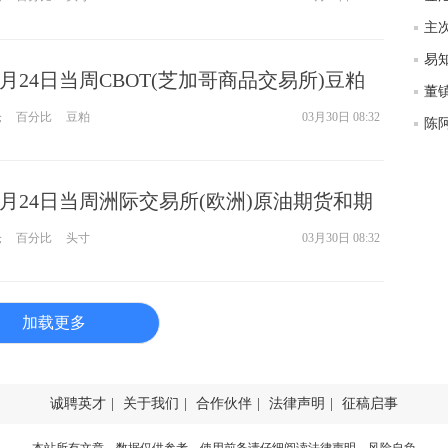
匿
主次
度
徐
3月24日当周CBOT(芝加哥商品交易所)豆粕
师财
董
仓报告
仓
百分比
豆粕
03月30日 08:32
陈阿
匿
怎
徐
3月24日当周洲际交易所(欧洲)原油期货和期
略
htt
仓
百分比
头寸
03月30日 08:32
加载更多
诚聘英才
|
关于我们
|
合作伙伴
|
法律声明
|
征稿启事