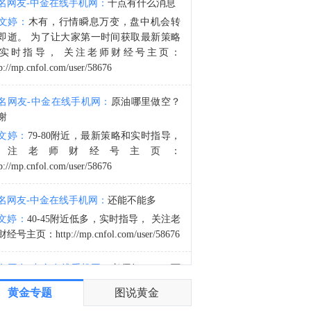
名网友-中金在线手机网：
十点有什么消息
金十数据8月8日讯，据一名美国官员称，乌克兰已同意不针对一些非俄罗斯籍的油轮以及对哈萨克斯坦原油出口至关重要的黑海基础设施。此前，上个月对船只的袭击导致装货中断。该美国官员表示，乌克兰已设立联络点，以便商业航运公司能够沟通信息并确保安全通行。此次承诺是在美国高级政府领导人与乌克兰领导层举行会议后达成的，标志着可能在地区石油运输量增加方面迈出重要一步。此前，由于近期多次袭击发生在俄罗斯新罗西斯克的里海管道联盟终端附近，导致该地区的活动大幅降温。
文婷：
木有，行情瞬息万变，盘中机会转
0:18
即逝。 为了让大家第一时间获取最新策略
VIP限时95折，全新持仓报告焕新升级，新增期权增减占比，获取多空突破动能！月均342元/月起>>
实时指导， 关注老师财经号主页：
p://mp.cnfol.com/user/58676
名网友-中金在线手机网：
原油哪里做空？
谢
文婷：
79-80附近，最新策略和实时指导，
关注老师财经号主页：
p://mp.cnfol.com/user/58676
名网友-中金在线手机网：
还能不能多
文婷：
40-45附近低多，实时指导， 关注老
经号主页：http://mp.cnfol.com/user/58676
名网友-中金在线手机网：
老师好，4345可
多吗？
黄金专题
图说黄金
文婷：
40-45附近多，带上止损博弈，为了