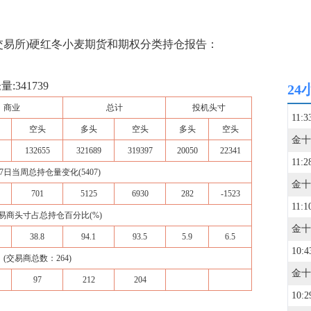
品交易所)硬红冬小麦期货和期权分类持仓报告：
:341739
24
商业
总计
投机头寸
11:3
空头
多头
空头
多头
空头
132655
321689
319397
20050
22341
11:2
7日当周总持仓量变化(5407)
701
5125
6930
282
-1523
11:1
易商头寸占总持仓百分比(%)
38.8
94.1
93.5
5.9
6.5
10:4
(交易商总数：264)
97
212
204
10:2