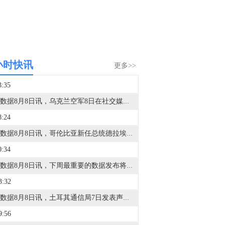
小时快讯
更多>>
3:35
金十数据8月8日讯，乌克兰空军8日在社交媒体称，乌克兰首都基辅，以及敖德萨州等多地有无人机来袭风险。基辅市军事管理局称，由于无人机和弹道导弹威胁，基辅市拉响防空警报。该部门还称，基辅一处燃料库起火，但未说明具体原因。据俄罗斯方面8日凌晨消息，俄罗斯萨马拉州、萨拉托夫州等多地有导弹来袭风险。今天已有十多个俄罗斯机场暂停航班起降。（央视新闻）
8:24
金十数据8月8日讯，哥伦比亚新任总统德拉埃斯普列亚7日在哥西南部城市卡利举行的总统就职仪式上发表演说，宣布政府将很快公布毒品恐怖组织名单，加大对毒品犯罪的打击力度。德拉埃斯普列亚说，新政府将把恢复国家安全和权威作为重点，要求武装部队和警察打击所有犯罪团伙，并通过根除非法作物等措施打击毒品犯罪。（新华社）
0:34
金十数据8月8日讯，下周最重要的数据发布将是周三公布的美国7月CPI报告，随后周四将公布PPI数据。德意志银行美国经济学家预计，整体消费者价格环比上涨0.15%，6月为下降0.42%；核心CPI预计环比上涨0.26%，与6月持平。对于PPI数据，预计整体PPI环比上涨0.22%（此前为0.13%）。
3:32
金十数据8月8日讯，土耳其通信局7日发表声明表示，土耳其当天同沙特阿拉伯和巴基斯坦签署的《麦加共同防务协议》与北约第五条即集体防御条款并不冲突。当天早些时候，沙特、土耳其和巴基斯坦三国领导人在沙特麦加签署《麦加共同防务协议》。协议规定，对三国中任何一国的武装攻击将被视为对三国全体的攻击。有舆论认为，土耳其签署该协议“违反《北大西洋公约》第五条即集体防御条款并建立了一个平行联盟结构”。土耳其通信局声明说，上述说法“完全没有根据”，是“显而易见的舆论操控”。声明说，该协议并不与包括北约在内的土耳其现有国际联盟承诺相冲突，相反，它构成了一种补充性合作机制，有助于维护区域安全。土耳（央视新闻）
9:56