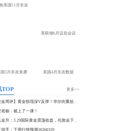
大家第一时间获取最新策略和实时指
焦美国11月非农
导， 关注老师财经号主页：
p://mp.cnfol.com/user/58676
名网友-中金在线手机网：
黄金多，看到什
美联储6月议息会议
位置呢？
文婷：
冲破75，看85-4400附近，行情瞬息
变，盘中机会转瞬即逝。 为了让大家第一
间获取最新策略和实时指导， 关注老师财
主页：http://mp.cnfol.com/user/58676
美国5月非农来袭
美国4月非农数据
名网友-中金在线手机网：
能回撤到30
文婷：
先看破了40会到30，最新策略和实
TOP
更多>>
时指导， 关注老师财经号主页：
p://mp.cnfol.com/user/58676
【黄金周评】黄金惊现深V反弹！华尔街重拾看涨...
壁老杨：被上了一课！
名网友-中金在线手机网：
止损多少 老师
秦氏金升：3.29国际黄金震荡收盘，伦敦金下周行...
文婷：
7美金
汇得手：下周行情预测20260329