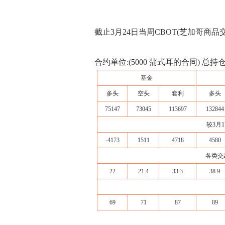
截止3月24日当周CBOT(芝加哥商
合约单位:(5000 蒲式耳的合同) 总持仓量
基金
多头
空头
套利
多头
75147
73045
113697
132844
较3月1
-4173
1511
4718
4580
各类交
22
21.4
33.3
38.9
69
71
87
89