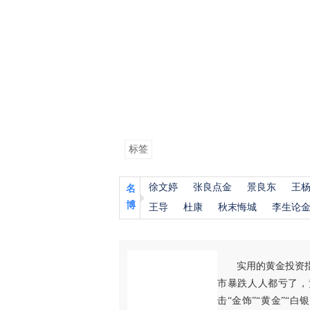
标签
徐文婷
张良点金
景良东
王
名
博
王导
杜康
秋末悔城
李生论
实用的黄金投资
市暴跌人人都亏了，
击“金饰”“黄金”“