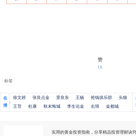
赞
1人
标签
徐文婷
张良点金
景良东
王杨
抢钱俱乐部
头狼
名
博
王导
杜康
秋末悔城
李生论金
右琅
金都城
实用的黄金投资指南，分享精品投资理财诀