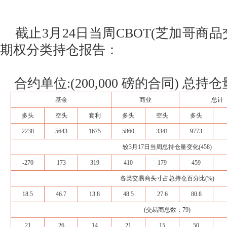
截止3月24日当周CBOT(芝加哥商品
期权分类持仓报告：
合约单位:(200,000 磅的合同) 总持仓量:
基金
商业
总计
多头
空头
套利
多头
空头
多头
2238
5643
1675
5860
3341
9773
较3月17日当周总持仓量变化(458)
-270
173
319
410
179
459
各类交易商头寸占总持仓百分比(%)
18.5
46.7
13.8
48.5
27.6
80.8
(交易商总数：79)
21
26
14
21
15
50