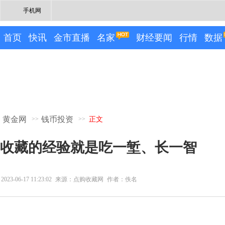
手机网
首页
快讯
金市直播
名家
财经要闻
行情
数据
黄金网
钱币投资
>>
>>
正文
收藏的经验就是吃一堑、长一智
2023-06-17 11:23:02
来源：点购收藏网
作者：佚名