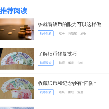
推荐阅读
练就看钱币的眼力可以这样做
钱币投资
过手
博物馆
底板
了解纸币修复技巧
钱币投资
钱币
纸质
虫蛀
收藏纸币和纪念钞有“四防”
钱币投资
通风
虫蛀
湿度