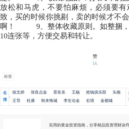
放松和马虎，不要怕麻烦，必须要有
致，买的时候你挑剔，卖的时候才不
啊！ 9、整体收藏原则。如整捆，
10连张等，方便交易和转让。
赞
1人
标签
徐文婷
张良点金
景良东
王杨
抢钱俱乐部
头狼
名
博
王导
杜康
秋末悔城
李生论金
右琅
金都城
实用的黄金投资指南，分享精品投资理财诀