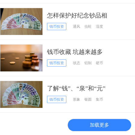
怎样保护好纪念钞品相
钱币投资
通风
虫蛀
湿度
钱币收藏 坑越来越多
钱币投资
状态
铝制
硬币
了解“钱”、“泉”和“元”
钱币投资
形象
银圆
集币
加载更多