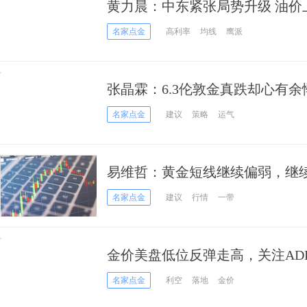
黄力晨：中东紧张局势升级 油价
名家点金
高利率
均线
鹰派
张晶霖：6.3伦敦金真跌却心有
作建议！
名家点金
建议
策略
运气
易维哲：黄金短线继续偏弱，继
名家点金
建议
行情
一带
金价美盘低位反弹走高，关注AD
名家点金
利空
落地
金价