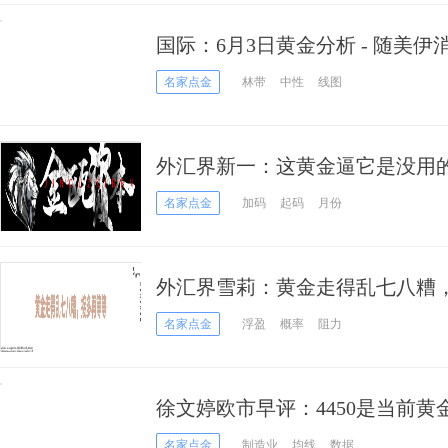
国际：6月3日黄金分析 - 随美
名家点金
林带
中性
线图
外汇界新一：这黄金逼它是没用
名家点金
加码
起码
月份
外汇界雪莉：黄金走得乱七八糟
名家点金
浮盈
概率
阻力
徐文婷欧市早评：4450是当前黄
名家点金
制造业
均线
数据