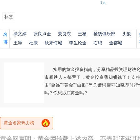
1人
标签
徐文婷
张良点金
景良东
王杨
抢钱俱乐部
头狼
名
博
王导
杜康
秋末悔城
李生论金
右琅
金都城
实用的黄金投资指南，分享精品投资理财诀
市暴跌人人都亏了，黄金投资我却赚钱了！支持
击“金饰”“黄金”“白银”等关键词便可知晓即时
吗？你想抄底黄金吗？
黄金名家热力榜
黄金网声明：黄金网转载上述内容，不表明证实其