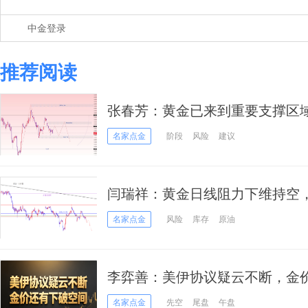
中金登录
推荐阅读
张春芳：黄金已来到重要支撑区域
名家点金
阶段
风险
建议
闫瑞祥：黄金日线阻力下维持空
位
名家点金
风险
库存
原油
李弈善：美伊协议疑云不断，金
名家点金
先空
尾盘
午盘