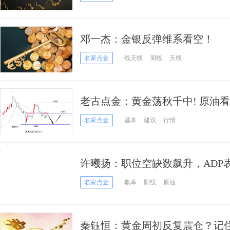
邓一杰：金银反弹维系看空！
名家点金
线天线
周线
天线
老古点金：黄金荡秋千中! 原油
名家点金
基本
建议
行情
许曦扬：职位空缺数飙升，ADP
名家点金
概率
阳线
原油
秦钰恒：黄金周初反复震仓？记住44