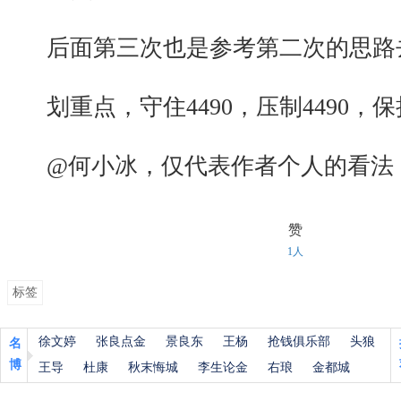
后面第三次也是参考第二次的思路
划重点，守住4490，压制4490，
@何小冰，仅代表作者个人的看法
赞
1人
标签
徐文婷
张良点金
景良东
王杨
抢钱俱乐部
头狼
名
博
王导
杜康
秋末悔城
李生论金
右琅
金都城