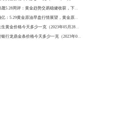
名网友-中金在线手机网：
杨老师！黄金具
万锦晟5.28周评：黄金趋势交易稳健收获，下周黄...
操作
张融亿：5.29黄金原油早盘行情展望，黄金原油趋...
山海：
顺势做多，今天支撑在4250
周生生黄金价格今天多少一克（2023年05月28日）
建设银行龙鼎金条价格今天多少一克（2023年05月...