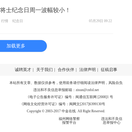
将士纪念日周一波幅较小！
行情
纪念日
05月29日 09:22
加载更多
诚聘英才
|
关于我们
|
合作伙伴
|
法律声明
|
征稿启事
本站所有文章、数据仅供参考，使用前务请仔细阅读
法律声明
，风险自负
违法和不良信息举报邮箱：
zixun@cnfol.net
《电子公告服务许可证》编号：闽通信互联网 [2008]1 号
《网络文化经营许可证》编号：闽网文[2017]6399130号
Copyright © 2003-2017 中金在线. All Right Reserved.
福州网络警察
违法和不良信
报警平台
息举报中心