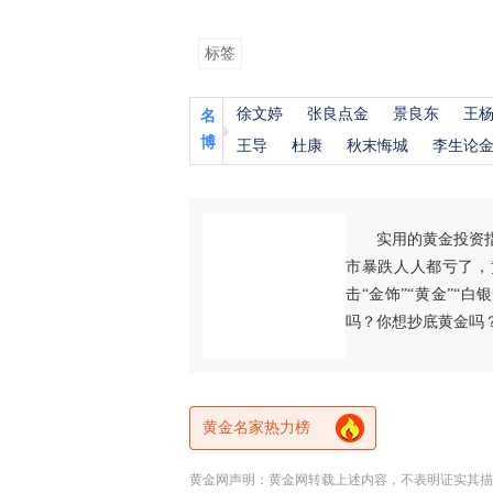
标签
徐文婷
张良点金
景良东
王
名
博
王导
杜康
秋末悔城
李生论
实用的黄金投资
市暴跌人人都亏了，
击“金饰”“黄金”“
吗？你想抄底黄金吗
黄金名家热力榜
黄金网声明：黄金网转载上述内容，不表明证实其描