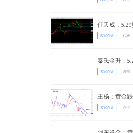
任天成：5.2
前期缺口
名家点金
代表
秦氏金升：5
名家点金
波幅
王杨：黄金跌
名家点金
点位
阿东说金：黄