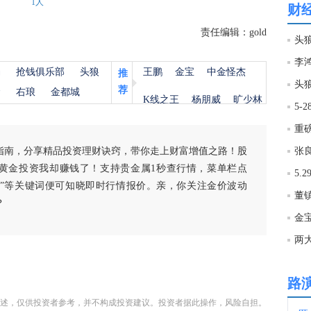
1人
财
10:3
责任编辑：gold
头
杨
抢钱俱乐部
头狼
王鹏
金宝
中金怪杰
10:2
推
头
荐
金
右琅
金都城
K线之王
杨朋威
旷少林
10:2
重
富时
指南，分享精品投资理财诀窍，带你走上财富增值之路！股
10:2
黄金投资我却赚钱了！支持贵金属1秒查行情，菜单栏点
白银”等关键词便可知晓即时行情报价。亲，你关注金价波动
？
10:2
金宝
两
10:2
路
10:2
述，仅供投资者参考，并不构成投资建议。投资者据此操作，风险自担。