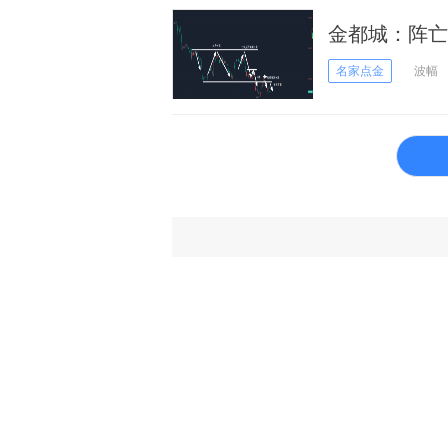
金都城：阵亡
名家点金
波幅