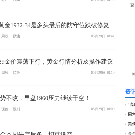
是
聚
当
9黄金1932-34是多头最后的防守位跌破修复
匿
个
周线
原油
05月29日 10:41
就
杨
匿
.29金价震荡下行，黄金行情分析及操作建议
黄
周线
趋势
05月29日 10:10
还
杨
资讯
匿
势不改，早盘1960压力继续干空！
“高
杨
现价
级别
05月29日 10:09
匿
杨
金本周先空后多，切莫追空