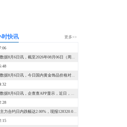
小时快讯
更多>>
7:06
金十数据8月6日讯，截至2026年08月06日（周四）10:40，景旺电子获主力资金净流入9.17亿元居首位，其次分别是胜宏科技（8.19亿元）、方正科技（7.32亿元）、长电科技（7.13亿元）、工业富联（4.08亿元）、有研新材（3.50亿元）、江丰电子（3.32亿元）、通富微电（3.03亿元）、云南锗业（2.94亿元）、光库科技（2.80亿元）；主力资金流出规模居首的个股是长鑫科技（-19.57亿元），其次是宁德时代（-12.89亿元）、风华高科（-8.69亿元）、兆易创新（-7.00亿元）、东山精密（-6.69亿元）、蓝色光标（-5.44亿元）、新易盛（-5.34亿元）、中际旭创（-5.02亿元）、东方财富（-4.86亿元）、澜起科技（-4.85亿元）。
6:48
金十数据8月6日讯，今日国内黄金饰品价格对比显示，国内多家品牌足金饰品价格较昨日上升57元/克左右，多数品牌报1292元/克-1297元/克。
4:32
金十数据8月6日讯，企查查APP显示，近日，MiniMax关联公司上海稀宇极智科技有限公司发生工商变更，注册资本由40亿元增至55亿元，增资15亿元。此前5月，该公司注册资本由10亿元增至40亿元，增资30亿元。企查查信息显示，该公司成立于2021年，经营范围包含：计算机系统服务；信息系统集成服务；信息系统运行维护服务；人工智能基础软件开发；人工智能应用软件开发等。
2:28
沪镍主力合约日内跌幅达2.00%，现报128320.00元/吨。
2:15