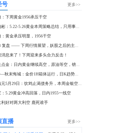
经号
沪镍期货主力合约跳水，短线下挫近2000点，日内由涨转跌，现报129320元/吨。消息面上，Weda Bay Nickel获批新增2500万吨镍矿RKAB配额，加上上半年已获批额度，WBN2026年全年镍矿RKAB总配额已增至约3700万吨湿吨。
更多>>
0:52
狼：下周黄金1956承压干空
惠誉：预测越南今年GDP增长6.8%，2027年为6.7%。
李鸿彬：5.22-5.26黄金本周策略总结，只用事实说话！！
6:47
狼：黄金承压明显，1956干空
惠誉：越南信贷增长超过存款增长，导致银行系统流动性紧缩。
5-28 复盘 —— 下周行情展望，妖股之后的主线重塑
6:46
磅消息来了！下周迎来多头合力反击！
中国A50指数期货拉升转涨。
张良点金：日内黄金继续高空，原油等空，镑日看涨！
5:57
5.29—秋末悔城：金价1H箱体运行，日K趋势支撑防回升
金十数据8月6日讯，A股三大指数全线翻红，创业板指翻红，此前一度跌超2.5%。中船系、稀土永磁、黄金概念股涨幅居前。全市场上涨个股超2500只。
董镇元5月29日：饮鸩止渴债务升，本周金银空后多
5:38
：5.29黄金冲高回落，日内1955一线空
金十图示：2026年08月06日（周四）亚太市场股市指数（盘初）
大利好对两大利空 鹿死谁手
5:26
惠誉：预计越南今年信贷增长将达到18%，高于越南央行指引的15%。
演直播
更多>>
4:14