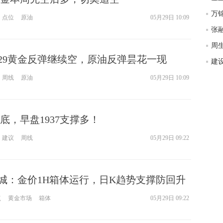
匿
点位
原油
05月29日 10:09
体
杨
.29黄金反弹继续空，原油反弹昙花一现
周线
原油
05月29日 10:09
底，早盘1937支撑多！
建议
周线
05月29日 09:22
末悔城：金价1H箱体运行，日K趋势支撑防回升
点
黄金市场
箱体
05月29日 09:22