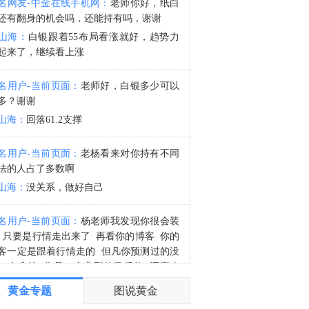
名网友-中金在线手机网：
老师你好，纸白
金十期货8月6日讯， Weda Bay Nickel（WBN）已获批2026年下半年新增约2500万吨湿吨镍矿RKAB配额。加上上半年已获批额度，WBN2026年全年镍矿RKAB总配额已增至约3700万吨湿吨。作为印尼最大的镍矿供应商之一，此次新增配额预计将进一步保障下半年下游冶炼厂原料供应。（SMM）
还有翻身的机会吗，还能持有吗，谢谢
4:04
山海：
白银跟着55布局看涨就好，趋势力
惠誉：越南银行系统面临重大压力，需为经济融资和提供支持。
起来了，继续看上涨
名用户-当前页面：
老师好，白银多少可以
多？谢谢
山海：
回落61.2支撑
名用户-当前页面：
老杨看来对你持有不同
法的人占了多数啊
山海：
没关系，做好自己
名用户-当前页面：
杨老师我发现你很会装
 只要是行情走出来了 再看你的博客 你的
客一定是跟着行情走的 但凡你预测过的没
一次准的 你是一个典型的马后炮 还喜欢
逼
黄金专题
图说黄金
山海：
你自己看看，那次行情出来之前不