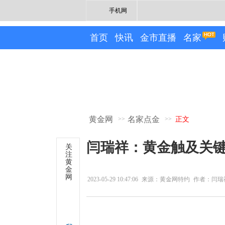
手机网
首页
快讯
金市直播
名家
黄金网
名家点金
>>
>>
正文
闫瑞祥：黄金触及关
关
注
黄
金
网
2023-05-29 10:47:06
来源：黄金网特约
作者：闫瑞
专栏