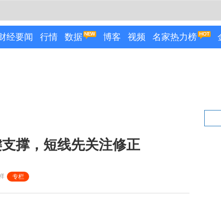
财经要闻
行情
数据
博客
视频
名家热力榜
键支撑，短线先关注修正
祥
专栏