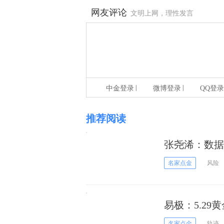
网友评论
文明上网，理性发言
|
|
中金登录
微博登录
QQ登录
推荐阅读
张尧浠：数据
险
名家点金
风险
易极：5.2
名家点金
轨迹