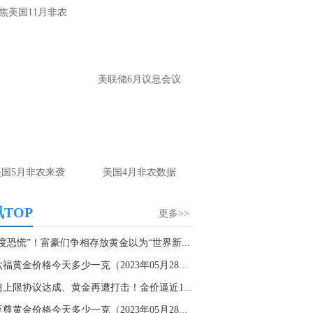
反复强调思路，反复提示布局，没看见每
焦美国11月非农
你是瞎子
名用户-当前页面：
你看你隔壁人家喊的这
单，你再看你，等到4250做多？给你4250
美联储6月议息会议
一定会给你4230
山海：
嗯，那你看隔壁的就好
名网友-中金在线手机网：
老师你好！请问
金现在是不是已经转方向多了空单的4100
有机会出来吗？请老师指导一下谢谢！
美国5月非农来袭
美国4月非农数据
山海：
是的，现在看多头上涨趋势
TOP
更多>>
名用户-当前页面：
老师 今天黄金怎么看
度恐慌”！富豪们争相存放黄金以为“世界新...
山海：
趋势出来了，顺势看涨
周六福黄金价格今天多少一克（2023年05月28日）...
名网友-中金在线手机网：
原油咋做老师
美债上限协议达成、黄金再遭打击！金价逼近1940...
山海：
75尝试上看
金至尊黄金价格今天多少一克（2023年05月28日）