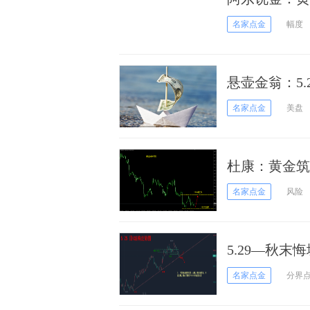
名家点金
幅度
悬壶金翁：5
名家点金
美盘
杜康：黄金筑
名家点金
风险
5.29—秋
名家点金
分界