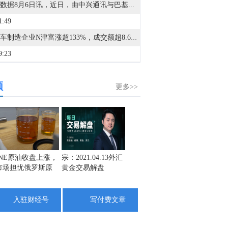
金十数据8月6日讯，近日，由中兴通讯与巴基斯坦领先云服务商Sky47联合承建的、巴基斯坦规模最大的通算与智算一体化的数据中心——Sky47喀喇昆仑一号（Karakoram-01） 落成典礼在伊斯兰堡举办。作为巴基斯坦首座定制化AI原生Tier III级数据中心，Sky47喀喇昆仑一号总供电容量达8.5兆瓦。该中心将在巴基斯坦全国范围内提供强大的云计算、数据托管与先进数字服务支持，全面满足政府及企业在人工智能（AI）、机器学习（ML）及高性能计算（HPC）等领域的算力需求。
1:49
自行车制造企业N津富涨超133%，成交额超8.6亿元。
9:23
金十数据8月6日讯，当地时间8月5日，美国白宫新闻秘书莱维特表示，有关总统特朗普与国防部长赫格塞思在马里兰州戴维营“因伊朗战事中美军导弹库存严重短缺而发生争执”的报道是“假新闻”。莱维特说，当时她与特朗普及赫格塞思一同在戴维营，报道里说的情况并未发生过。他们也曾多次向《华盛顿邮报》澄清这一点。《华盛顿邮报》5日援引知情人士的话报道称，上周，特朗普在戴维营就伊朗问题表达了强烈不满，要求防长赫格塞思就军火严重短缺问题作出解释。（央视新闻）
频
8:07
更多>>
金十数据8月6日讯，近日，中微半导体设备（上海）股份有限公司华中总部正式落户光谷，预计明年初正式投入运营。中微半导体设备（武汉）有限公司已于7月28日完成注册，注册资本5000万元。项目聚焦核心半导体设备研发，计划建设华中总部及研发中心，开展薄膜、刻蚀、外延等核心半导体设备的研发，服务武汉乃至华中地区重点客户。（中国光谷）
7:38
日内跌幅达2.00%，现报16793.00美元/吨。
5:30
INE原油收盘上涨，
宗：2021.04.13外汇
盛文兵：通胀预期
栾雪：
市场担忧俄罗斯原
黄金交易解盘
再度升温 且看美联
外汇上
焦炭主力合约日内涨幅达2.00%，现报1821.00元/吨。
油出口受阻
储如何应对
5:26
入驻财经号
写付费文章
金十数据8月6日讯，截至2026年08月06日（星期四）10:30，各大银行/品牌金条价格涨多跌少，其中亚一金店、老庙黄金、老凤祥等金条价格上涨，亚一金店涨幅最大，较昨日上涨64元/克。
1:42