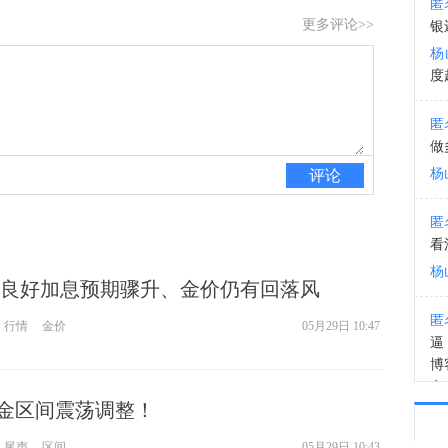
匿
更多评论>>
银
10:2
杨
度
匿
做
杨
评论
匿
看
杨
良好加息预期骤升、金价仍有回落风
匿
行情
金价
05月29日 10:47
逼
博
有
9黄金区间震荡调整！
装
杨
尾声
区间
05月29日 10:43