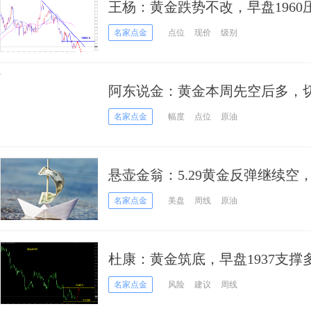
王杨：黄金跌势不改，早盘196
名家点金
点位
现价
级别
阿东说金：黄金本周先空后多，
名家点金
幅度
点位
原油
悬壶金翁：5.29黄金反弹继续空
名家点金
美盘
周线
原油
杜康：黄金筑底，早盘1937支撑
名家点金
风险
建议
周线