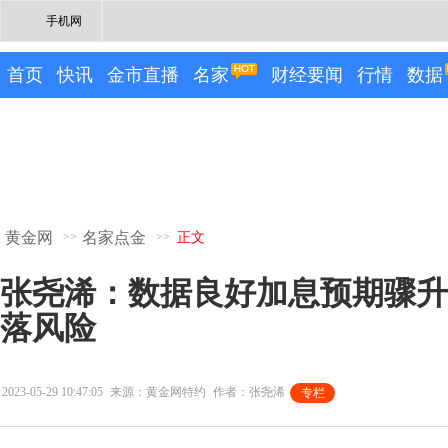
手机网
首页
快讯
金市直播
名家
财经要闻
行情
数据
黄金网
名家点金
>>
>>
正文
张尧浠：数据良好加息预期骤升
落风险
2023-05-29 10:47:05
来源：黄金网特约
作者：张尧浠
专栏
专栏