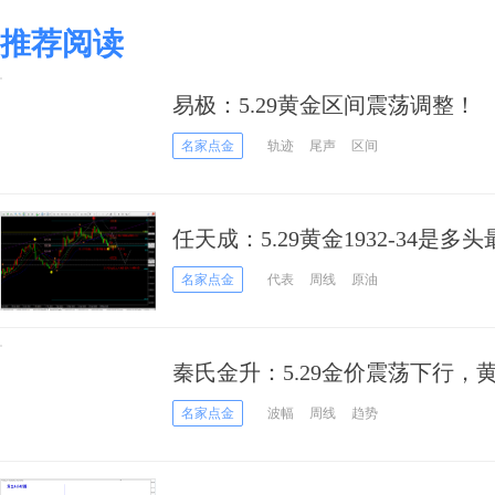
推荐阅读
易极：5.29黄金区间震荡调整！
名家点金
轨迹
尾声
区间
任天成：5.29黄金1932-34是
前期缺口
名家点金
代表
周线
原油
秦氏金升：5.29金价震荡下行
名家点金
波幅
周线
趋势