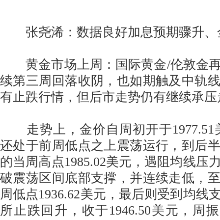
张尧浠：数据良好加息预期骤升、
黄金市场上周：国际黄金/伦敦金再
续第三周回落收阴，也如期触及中轨
有止跌行情，但后市走势仍有继续承压
走势上，金价自周初开于1977.51
还处于前周低点之上震荡运行，到后
的当周高点1985.02美元，遇阻均线
破震荡区间底部支撑，并连续走低，
周低点1936.62美元，最后则受到均
所止跌回升，收于1946.50美元，周振