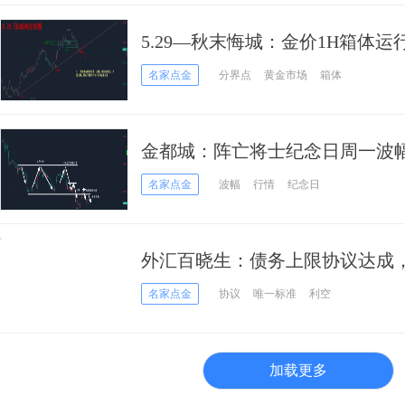
5.29—秋末悔城：金价1H箱体
名家点金
分界点
黄金市场
箱体
金都城：阵亡将士纪念日周一波
名家点金
波幅
行情
纪念日
外汇百晓生：债务上限协议达成，
名家点金
协议
唯一标准
利空
加载更多