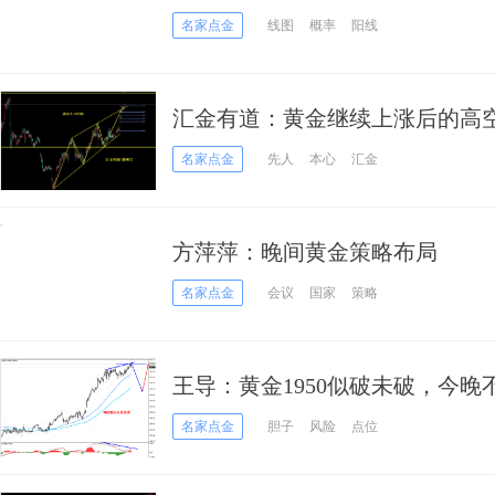
名家点金
线图
概率
阳线
汇金有道：黄金继续上涨后的高
名家点金
先人
本心
汇金
方萍萍：晚间黄金策略布局
名家点金
会议
国家
策略
王导：黄金1950似破未破，今
多！
名家点金
胆子
风险
点位