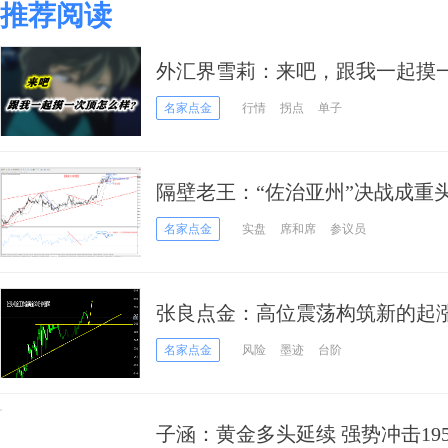
推荐阅读
外汇界雪莉：来吧，跟我一起摸
名家点金
行情
拐点
单子
隔壁老王：“佐治亚州”决战成重头
展开争夺
名家点金
实盘
席和席
参议员
张良点金：高位震荡构筑新的起涨
多！
名家点金
风险
墨迹
台阶
子涵：黄金多头延续 强势冲击195