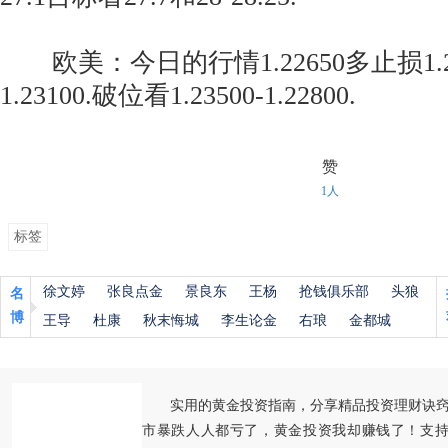
欧美：今日的行情1.22650多止损1.2
1.23100.破位看1.23500-1.22800.
赞
1人
标签
徐文婷
张良点金
景良东
王杨
抢钱俱乐部
头狼
名
博
王导
杜康
秋末悔城
李生论金
右琅
金都城
实用的黄金投资指南，分享精品投资理财诀
市暴跌人人都亏了，黄金投资我却赚钱了！支持