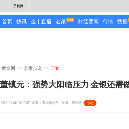
手机网
首页
快讯
金市直播
名家
财经要闻
行情
数据
黄金网
名家点金
>>
>>
正文
董镇元：强势大阳临压力 金银还需
2021-01-06 08:26:07
来源：黄金网特约
作者：董镇元
专栏
专栏