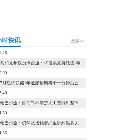
小时快讯
更多>>
1:28
美国共和党参议员卡西迪：将投票支持托德·布兰奇出任司法部长的提名。
0:00
美国7月纽约联储1年通胀预期将于十分钟后公布。
7:49
美联储巴尔金：目前尚不清楚人工智能对整体生产力水平的影响有多大。
4:50
美联储巴尔金：仍然从接触者那里听到很多关于通胀和成本压力的信息。
4:35