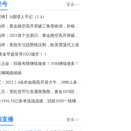
经号
SpaceX(SPCX.O)股价持续走高，日内涨幅扩大至逾11%。
更多>>
4:18
展锋】A股猎人手记（1.4）
乌兹别克斯坦方面称，乌兹别克斯坦总统与美国总统特朗普通电话。
闫瑞祥：黄金跳空高开突破三角形收缩，价格阻力变支撑
4:01
闫瑞祥：2021首个交易日，黄金跳空高开突破阻力变支撑
储巴尔金：美联储将把通胀控制在2%。
瑞祥：美指关注趋势线压制，欧美震荡式上涨
3:53
4黄金早盘坐等1923做空！！
美联储巴尔金：沃什对美联储有新想法并不意外，主席正在深思熟虑地参与讨论。
良点金：回落有限继续做多！1936继续做多！
2:55
吃喝喝插插插
美联储巴尔金：同意美联储主席沃什的观点，即通胀必须回归目标水平。
金宝：2021.1.4金价如期高开迎大牛，1888上多奥利给
2:44
盛文兵：宽松货币引发通胀预期，黄金1878区域多持有中
美联储巴尔金：（谈通货膨胀）如果面临逆风，就必须收紧（政策）。
黄金1916,1922多单连战连捷，回踩1920一线继续干多
0:28
美联储巴尔金：可能正进入一个更不稳定的世界。
演直播
更多>>
9:55