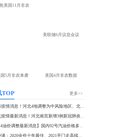
大家第一时间获取最新策略和实时指
焦美国11月非农
导， 关注老师财经号主页：
p://mp.cnfol.com/user/58676
名网友-中金在线手机网：
黄金多，看到什
美联储6月议息会议
位置呢？
文婷：
冲破75，看85-4400附近，行情瞬息
变，盘中机会转瞬即逝。 为了让大家第一
间获取最新策略和实时指导， 关注老师财
主页：http://mp.cnfol.com/user/58676
美国5月非农来袭
美国4月非农数据
名网友-中金在线手机网：
能回撤到30
文婷：
先看破了40会到30，最新策略和实
TOP
更多>>
时指导， 关注老师财经号主页：
p://mp.cnfol.com/user/58676
最新疫情消息！河北4地调整为中风险地区、北京1...
河北疫情最新消息！河北南宫新增3例新冠肺炎确...
名网友-中金在线手机网：
止损多少 老师
【1.4油价调整最新消息】国内92号汽油价格多少...
文婷：
7美金
张尧浠：2020金价十年最佳、2021开门走高续看19...