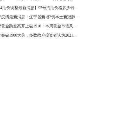
名网友-中金在线手机网：
二十美金的幅
【1.4油价调整最新消息】95号汽油价格多少钱一...
。70一50？。
辽宁疫情最新消息！辽宁省新增2例本土新冠肺炎...
文婷：
带上止损博弈，实时指导， 关注老
经号主页：http://mp.cnfol.com/user/58676
现货黄金跳空高开上破1910！本周黄金市场风险预...
金价突破1900大关，多数散户投资者认为2021年金...
名网友-中金在线手机网：
老师好，金现在
样操作？
文婷：
70附近高空，50附近低多，最新策
和实时指导， 关注老师财经号主页：
p://mp.cnfol.com/user/58676