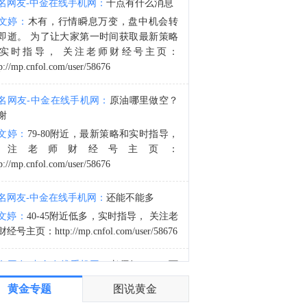
名网友-中金在线手机网：
十点有什么消息
白宫国家经济委员会主任哈塞特：我们意识到天然气价格很高。
文婷：
木有，行情瞬息万变，盘中机会转
9:21
即逝。 为了让大家第一时间获取最新策略
法院裁决显示，美国上诉法院阻止了特朗普4亿美元的白宫宴会厅项目。
实时指导， 关注老师财经号主页：
p://mp.cnfol.com/user/58676
名网友-中金在线手机网：
原油哪里做空？
谢
文婷：
79-80附近，最新策略和实时指导，
关注老师财经号主页：
p://mp.cnfol.com/user/58676
名网友-中金在线手机网：
还能不能多
文婷：
40-45附近低多，实时指导， 关注老
经号主页：http://mp.cnfol.com/user/58676
名网友-中金在线手机网：
老师好，4345可
多吗？
黄金专题
图说黄金
文婷：
40-45附近多，带上止损博弈，为了