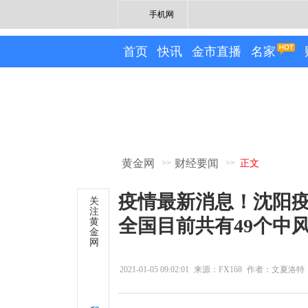
手机网
首页
快讯
金市直播
名家
黄金网
财经要闻
>>
>>
正文
疫情最新消息！沈阳疫
关
注
全国目前共有49个中
黄
金
网
2021-01-05 09:02:01
来源：FX168
作者：文夏洛特