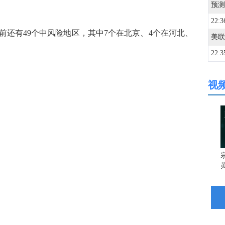
22:3
有49个中风险地区，其中7个在北京、4个在河北、
22:3
视
22:3
22:3
美联
22:3
宗
22:3
22:3