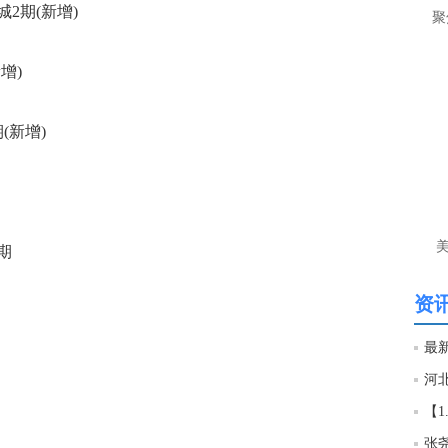
让
期(新增)
聚
htt
增)
匿
么
新增)
徐
万
时
经号
期
匿
徐
资讯
htt
匿
徐