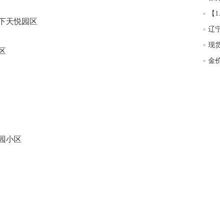
匿
度
下天悦园区
徐
师财
区
匿
怎
徐
略
htt
园小区