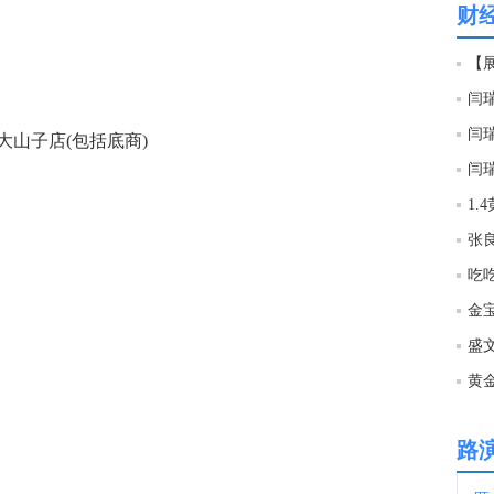
财
22:2
【
22:2
山子店(包括底商)
美联
闫
22:2
1.
张
22:2
吃
22:2
22:2
路
22:1