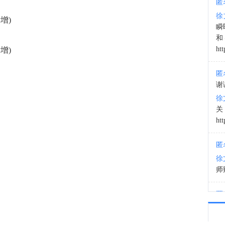
匿
徐
增)
22:1
瞬
和
htt
增)
匿
谢
徐
htt
匿
徐
师财
匿
以
徐