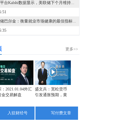
预测平台Kalshi数据显示，美联储下个月维持利率不变的概率升至65%。
6:51
美联储巴尔金：衡量就业市场健康的最佳指标是失业率。
5:35
美国陆军部长：美国陆军将为企业打开“新大门”。
频
5:12
更多>>
美国陆军部长：将向私营企业开放五个军事试验场。
3:43
储巴尔金：目前不认为存在工资通胀。
1:47
：2021.01.04外汇
盛文兵：宽松货币
栾雪1月4日黄金外
名将点金
黄金交易解盘
引发通胀预期，黄
汇上证解盘
金名将
美联储巴尔金：看到企业间有定价权，但企业对消费者定价能力有限。
金原油大宗商品全
析黄金
1:02
面跳涨
入驻财经号
写付费文章
金十数据8月7日讯，美联储巴尔金表示，就业数据与一个处于疲弱平衡状态的就业市场非常吻合。当前就业市场更多体现为“低招聘、低裁员”的状态。（最新的）就业数据表现并不令人满意，但这就是目前的实际情况。可以说，当前就业市场处于“零增长至温和增长”的环境。巴尔金还称，企业的盈利表现相当强劲，并且保持良好增长，他正在关注企业盈利与就业市场之间的联系。
0:06