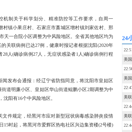
机制关于科学划分、精准防控等工作要求，自周一
藁城区增村镇小果庄村、石家庄市藁城区增村镇刘家佐村、邢
市天一合院小区调整为中风险地区。全省其他地区均为
24
某的关联病例已达27例，健康时报记者根据沈阳(2020年
22:5
感染者28人(确诊病例27人，无症状感染者1人)确诊病例行程
22:5
闻发布会通报：经辽宁省防指同意，将沈阳市皇姑区
22:4
廉街道明廉小区、皇姑区华山街道鲲鹏小区2期调整为中
，沈阳有16个中风险地区。
22:4
文件规定，经黑河市应对新型冠状病毒感染肺炎疫情
日15时起，将黑河市爱辉区热电社区兴边集资楼(2号楼)
22:4