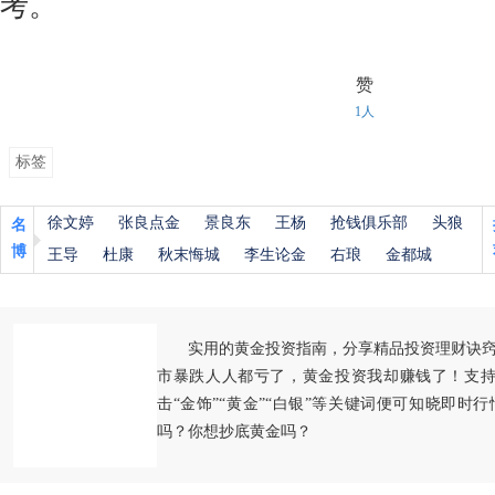
考。
赞
1人
标签
徐文婷
张良点金
景良东
王杨
抢钱俱乐部
头狼
名
博
王导
杜康
秋末悔城
李生论金
右琅
金都城
实用的黄金投资指南，分享精品投资理财诀
市暴跌人人都亏了，黄金投资我却赚钱了！支持
击“金饰”“黄金”“白银”等关键词便可知晓即时
吗？你想抄底黄金吗？