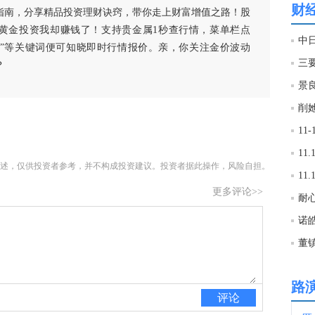
财
指南，分享精品投资理财诀窍，带你走上财富增值之路！股
21:2
黄金投资我却赚钱了！支持贵金属1秒查行情，菜单栏点
中
白银”等关键词便可知晓即时行情报价。亲，你关注金价波动
三
？
21:2
景
削
21:2
11
11
21:2
述，仅供投资者参考，并不构成投资建议。投资者据此操作，风险自担。
1
更多评论>>
耐
21:1
诺
21:1
路
评论
21:1