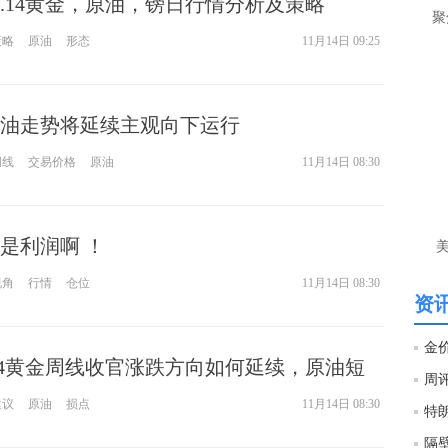
1.14黄金，原油，镑日行情分析及策略
徐
聚
策略
原油
形态
11月14日 09:25
htt
匿
油走势将延续主观向下运行
徐
阴线
交易价格
原油
11月14日 08:30
匿
度
徐
是利润啊 ！
师财
视角
行情
仓位
11月14日 08:30
匿
资讯
怎
徐
.14黄金周线收官涨跌方向如何延续，原油短
略
htt
建议
原油
损点
11月14日 08:30
匿
隔