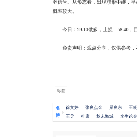
弱信号。从形态看，出现旗形中继，早
概率较大。
今日：59.10做多，止损：58.40，目标
免责声明：观点分享，仅供参考，不
标签
徐文婷
张良点金
景良东
王
名
博
王导
杜康
秋末悔城
李生论