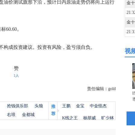
盘油价测试旗形下沿，预计日内原油走势仍将向上运行
21:3
60.60。
21:3
构成投资建议。投资有风险，盈亏须自负。
视
21:3
赞
21:2
1人
责任编辑：gold
21:2
杨
抢钱俱乐部
头狼
王鹏
金宝
中金怪杰
推
21:2
荐
金
右琅
金都城
K线之王
杨朋威
旷少林
21:2