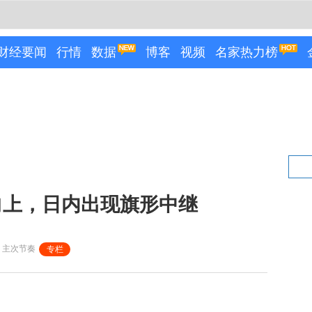
财经要闻
行情
数据
博客
视频
名家热力榜
向上，日内出现旗形中继
：主次节奏
专栏