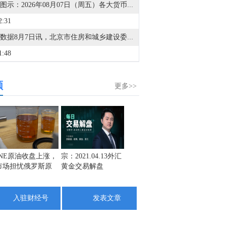
金十图示：2026年08月07日（周五）各大货币对表现
2:31
金十数据8月7日讯，北京市住房和城乡建设委员会、北京市规划和自然资源委员会、北京住房公积金管理中心7日晚联合印发《关于进一步优化调整本市房地产政策的通知》。其中提到，适度提高住房公积金最高贷款额度。购房家庭中1人为公积金缴存人的，购买首套住房公积金贷款最高贷款额度为120万元，二套住房公积金贷款最高额度为100万元；夫妻双方均为缴存人的，购买首套住房公积金贷款最高贷款额度为240万元，二套住房公积金贷款最高额度为200万元。符合以下条件的，最高贷款额度可进一步上浮：1.城六区户籍居民家庭，在城六区外购买首套住房的，最高可上浮20万元；2.购买住房符合本市建筑绿色发展支持政策的，最高可上浮40万元；3.本市户籍二孩及以上多子女家庭购买住房的，可上浮40万元。同时符合多项条件的，最高贷款额度可叠加上浮，购房家庭中1人为公积金缴存人的，最高上浮60万元；夫妻双方均为缴存人的，最高上浮100万元。实际贷款额度依据购房家庭还款能力确定。
1:48
道琼斯指数8月7日（周五）开盘上涨33.60点，涨幅0.06%，报53918.70点；标普500指数8月7日（周五）开盘上涨21.41点，涨幅0.28%，报7731.39点；纳斯达克综合指数8月7日（周五）开盘上涨200.51点，涨幅0.76%，报26548.86点。
频
1:41
更多>>
金十数据8月7日讯，美股开盘，道指涨0.23%，标普500指数涨0.31%，纳指涨0.74%。光通信板块走强，Applied Optoelectronics(AAOI.O)涨12.46%，Lumentum(LITE.O)涨4%，康宁(GLW.N)涨3.7%。太阳能板块普涨，FTC Solar(FTCI.O)涨1.8%，第一太阳能(FSLR)涨4.5%。
8:43
金十数据8月7日讯，华尔街日报记者Nick Timiraos表示，对于美联储而言，7月就业报告将是一份难以解读的数据。劳动力市场并未重新加速的新证据，可能会削弱下月加息的紧迫性，但这仍取决于更好的通胀数据。失业率下降将继续使市场关注通胀数据。物价压力是上升还是下降，将决定是否会有更多官员得出结论，认为在利率维持不变的情况下，他们无法继续维持通胀目标的预测。温和的通胀报告将强化维持利率不变的理由（因为连续两个月的温和数据开始显现趋势而非噪音）。而强劲的数据则会使预测再次受到质疑，并让反对加息的官员有机会争取第四张赞成票。
6:47
INE原油收盘上涨，
宗：2021.04.13外汇
盛文兵：通胀预期
栾雪：
市场担忧俄罗斯原
黄金交易解盘
再度升温 且看美联
外汇上
金十期货8月7日讯，周五，波罗的海干散货运价指数升至逾两个月高点，并录得周线上涨，主要受海岬型船和巴拿马型船运费走强支撑。波罗的海干散货运价指数上涨32点，涨幅1.1%，报3089点，为6月3日以来最高水平，本周累计上涨13.1%。海岬型船运价指数上涨76点，涨幅1.5%，报5128点，同样创下6月4日以来新高，本周涨幅达19.4%。海岬型船日均收益上涨696美元，至43009美元。巴拿马型船运价指数上涨23点，涨幅1%，报2298点，为6月3日以来最高水平，本周涨幅为10.1%。巴拿马型船日均收益上涨211美元，至20684美元。超灵便型船指数下跌5点，跌幅0.3%，报1603点，为6月8日以来最低水平，本周累计下跌0.4%。
油出口受阻
储如何应对
6:15
入驻财经号
发表文章
非农大爆冷！“世界杯”招聘潮退坡，7月就业人口意外减少，劳动参与率与失业率同降，市场对美联储加息的期待料再度落空……一图读懂美国非农
3:23