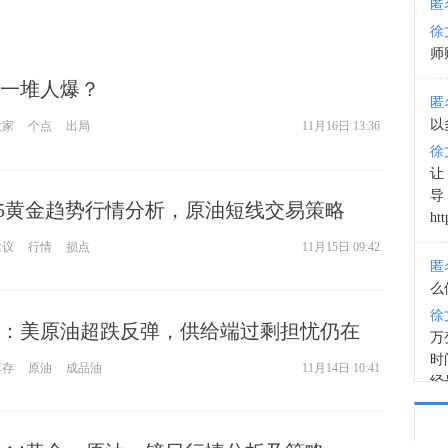
匿
徐
21:1
师财
一堆人爆？
匿
以
大家
个点
出局
11月16日 13:36
徐
让
.15黄金趋势行情分析，原油短线交易策略
htt
建议
行情
损点
11月15日 09:42
匿
么
徐
：美原油超跌反弹，供给端过剩担忧仍在
万
时
库存
原油
成品油
11月14日 10:41
经号
匿