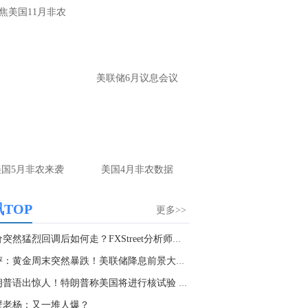
文婷：
先看破了40会到30，最新策略和实
焦美国11月非农
时指导， 关注老师财经号主页：
p://mp.cnfol.com/user/58676
名网友-中金在线手机网：
止损多少 老师
美联储6月议息会议
文婷：
7美金
名网友-中金在线手机网：
二十美金的幅
。70一50？。
文婷：
带上止损博弈，实时指导， 关注老
美国5月非农来袭
美国4月非农数据
经号主页：http://mp.cnfol.com/user/58676
名网友-中金在线手机网：
老师好，金现在
TOP
更多>>
样操作？
文婷：
70附近高空，50附近低多，最新策
金价突然猛烈回调后如何走？FXStreet分析师金价...
和实时指导， 关注老师财经号主页：
周评：黄金周末突然暴跌！美联储降息前景大变脸...
p://mp.cnfol.com/user/58676
特朗普语出惊人！特朗普称美国将进行核试验 美...
名网友-中金在线手机网：
徐老师好黄金怎
壁老杨：又一堆人爆？