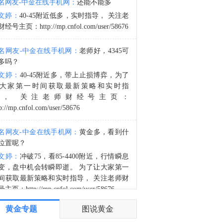
名网友-中金在线手机网：
还能不能多
根据乌克兰国家石油天然气公司，俄罗斯在夜间袭击了7个天然气生产地点。
文婷：
40-45附近低多，实时指导， 关注老
0:47
经号主页：http://mp.cnfol.com/user/58676
美国7月非农意外减少2.3万人，金十非农竞猜活动获奖名单已公布，点击“中奖名单”查看...
名网友-中金在线手机网：
老师好，4345可
多吗？
文婷：
40-45附近多，带上止损博弈，为了
大家第一时间获取最新策略和实时指
导， 关注老师财经号主页：
p://mp.cnfol.com/user/58676
名网友-中金在线手机网：
黄金多，看到什
位置呢？
文婷：
冲破75，看85-4400附近，行情瞬息
变，盘中机会转瞬即逝。 为了让大家第一
间获取最新策略和实时指导， 关注老师财
主页：http://mp.cnfol.com/user/58676
黄金专题
图说黄金
名网友-中金在线手机网：
能回撤到30