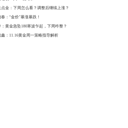
做
良点金：下周怎么看？调整后继续上涨？
文婷：
德春：“金价”暴涨暴跌！
导：黄金急坠180寒波乍起，下周咋整？
鑫：11.16黄金周一策略指导解析