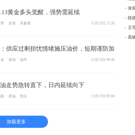
样
张
1.13黄金多头觉醒，强势需延续
徐
段
林带
走势
失败者
11月13日 11:28
王
高铭
：供应过剩担忧情绪施压油价，短期谨防加
盈余
原油
油市
11月13日 09:40
油走势急转直下，日内延续向下
风险
原油
拐头
11月13日 09:00
加载更多