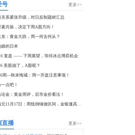
经号
北京：非京籍家庭购房社保个税缴纳年限下调为一年。（央视新闻）
更多>>
2:48
日关系紧张升级，对日反制题材汇总
白宫国家经济委员会主任哈塞特：政府雇员和世界杯相关就业是就业疲软的部分原因。
要素共振，决定下周A股方向！
2:03
良东：黄金大跌，周一何去何从？
白宫国家经济委员会主任哈塞特：婴儿潮一代正在退休。
她娘的日本
1:27
-16 复盘 —— 下周展望，等待冰点博弈机会
白宫国家经济委员会主任哈塞特：（谈就业数据）看到参与率略有疲软。
.16 美股崩了，A股呢？
0:03
1.16周—秋末悔城：周一开盘注意事项！
金十数据8月7日讯，日本财务大臣片山皋月在接受日本放送协会NHK采访时表示，日本和美国将不会犹豫地再次干预外汇市场。片山皋月表示：“双方一致认为，日元受到多年‘日元套利交易’的影响，这更多是投机活动，而非由实际需求驱动的交易。”她补充称：“双方均表示随时准备毫不犹豫地进行干预，在此基础上，我们将明确阐述日本的宏观和微观经济政策如何支撑日元走强的基本面。”
心一点吧！
8:58
皓论金：黄金周评，后市金价看法！
重要新闻1. 美国劳工统计局：5月份非农新增就业人数从12.9万人下修至6.3万人；6月份非农新增就业人数从5.7万人下修至2万人。修正后，5月和6月新增就业人数合计较修正前低10.3万人。2. 美国7月季调后非农就业人口减少2.3万人，为2月以来首次出现下降，市场预期为增加8万人。美国7月失业率略降至4.1%，为2025年6月以来最低水平，低于市场预期中值4.2%。3. 美国利率期货市场定价显示，预计到12月加息幅度仅为28个基点，低于非农就业数据公布前的32个基点。4. 日本财务大臣片山皋月：日美双方一直在密切沟通，都将在必要时毫不犹豫地采取干预措施。5. 沙特、土耳其和巴基斯坦签署共同防务协议。个股新闻1. SK海力士(SKHY.O)宣布，将投资383亿美元在韩国龙仁和清州新建两座晶圆厂，扩大高带宽存储器（HBM）、下一代DRAM及NAND闪存产能。2. SpaceX(SPCX.O)宣布将联合特斯拉在美国得州启动Terafab AI芯片超级工厂项目，初期投资168亿美元，未来扩建完成后总投资预计增至1190亿美元。3. AMD(AMD.O)当地时间周四宣布收购AI推理芯片初创公司Taalas，旨在切入快速增长的AI推理芯片市场。4. Cloudflare(NET.N)第二季度营收达6.961亿美元，同比增长35.9%，调整后每股收益为0.29美元；预计全年调整后每股利润为1.25至1.26美元。5. ROKU(ROKU.O)第二季度营收同比增长22%至13.5亿美元，净利润达1.642亿美元，同比增长逾15倍；摊薄后每股收益1.08美元，是市场预期的两倍。
董镇元11月17日：周线倒锤做区间，金银逢高先空
5:06
金十数据8月7日讯，美国股指期货在政府公布上月雇主意外裁减2.3万个就业岗位后继续走高。债券收益率则大幅下滑。疲软的就业市场可能意味着对通胀的上行压力减弱。10年期美国国债收益率从政府发布报告前的4.67%跌至4.60%附近。当前，尽管市场仍受到战争担忧以及人工智能投资可能形成泡沫的影响，但整体强劲的企业利润表现缓解了华尔街对股价估值过高的担忧。
演直播
更多>>
4:33