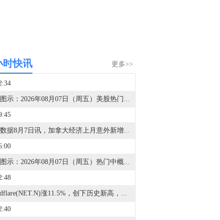
小时快讯
更多>>
2:34
金十图示：2026年08月07日（周五）美股热门股票行情一览（美股盘初）
9:45
金十数据8月7日讯，加拿大经济上月意外新增7.51万个就业岗位，同时失业率降至两年来的最低水平，这是经济正在走向复苏的最新迹象。加拿大统计局周五公布的数据显示，7月加拿大失业率从6月的6.5%小幅降至6.4%。数据公布后，加元迅速升至盘中新高，涨幅一度达到0.5%。加拿大国债在数据公布后立即遭到抛售，但随后逆转走势并上涨，因市场同时消化美国就业意外下降的影响。5月至7月期间，加拿大就业人数累计增加18.11万人，创下自美国总统特朗普开始对加拿大商品加征关税以来最大的三个月就业增幅。强于预期的就业数据表明，加拿大经济动能正延续至第三季度。近期经济数据表明，在受到美国关税影响经历一年停滞后，加拿大经济第二季度出现明显反弹。
6:00
金十图示：2026年08月07日（周五）热门中概股行情一览（美股盘初）
2:48
Cloudflare(NET.N)涨11.5%，创下历史新高，此前上调年收入预测。
2:40