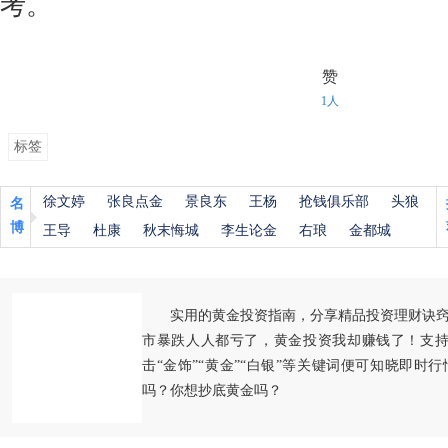
考。
赞
1人
标签
徐文婷
张良点金
景良东
王杨
抢钱俱乐部
头狼
名
博
王导
杜康
秋末悔城
李生论金
右琅
金都城
实用的黄金投资指南，分享精品投资理财诀
市暴跌人人都亏了，黄金投资我却赚钱了！支持
击“金饰”“黄金”“白银”等关键词便可知晓即时
吗？你想抄底黄金吗？