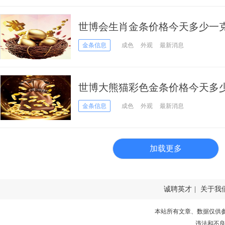
世博会生肖金条价格今天多少一克（2
金条信息
成色
外观
最新消息
世博大熊猫彩色金条价格今天多少一克
日）
金条信息
成色
外观
最新消息
加载更多
诚聘英才
|
关于我
本站所有文章、数据仅供
违法和不