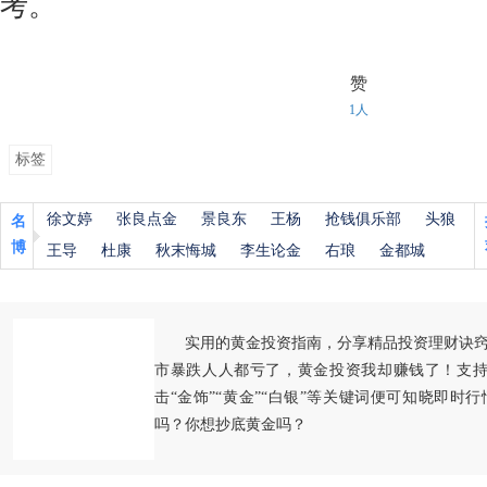
考。
赞
1人
标签
徐文婷
张良点金
景良东
王杨
抢钱俱乐部
头狼
名
博
王导
杜康
秋末悔城
李生论金
右琅
金都城
实用的黄金投资指南，分享精品投资理财诀
市暴跌人人都亏了，黄金投资我却赚钱了！支持
击“金饰”“黄金”“白银”等关键词便可知晓即时
吗？你想抄底黄金吗？