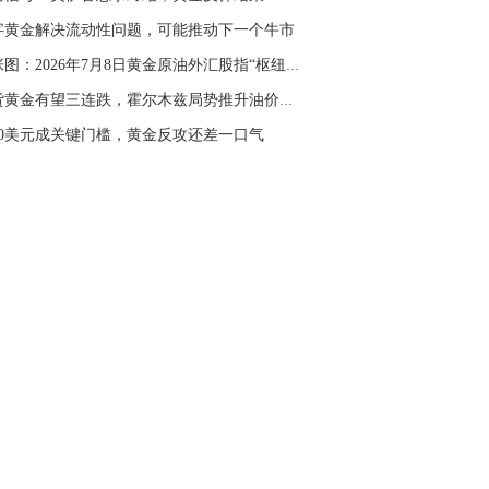
字黄金解决流动性问题，可能推动下一个牛市
一张图：2026年7月8日黄金原油外汇股指“枢纽点...
现货黄金有望三连跌，霍尔木兹局势推升油价，FO...
180美元成关键门槛，黄金反攻还差一口气