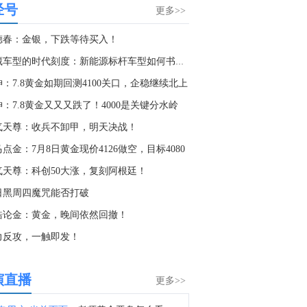
经号
8月6日芝加哥商业交易所（CME）金属类商品成交量报告已在金十数据中心更新！欢迎点击查看
更多>>
8:53
德春：金银，下跌等待买入！
8月6日芝加哥商业交易所（CME）外汇类商品成交量报告已在金十数据中心更新！欢迎点击查看
馆藏车型的时代刻度：新能源标杆车型如何书写产业里程碑
8:29
：7.8黄金如期回测4100关口，企稳继续北上
金十数据8月7日讯，近日，中国船舶集团有限公司旗下北海造船与中远海运散运系列散货船建造合同生效。至此，北海造船手持造船订单量超2300万载重吨，历史性突破100艘大关，部分订单交船期已排至2030年。
：7.8黄金又又又跌了！4000是关键分水岭
6:35
气天尊：收兵不卸甲，明天决战！
A股创新药板块午后走高，博腾股份涨停，药石科技、皓元医药涨超15%，泓博医药、梅迪西、贝达药业跟涨。
点金：7月8日黄金现价4126做空，目标4080
6:24
气天尊：科创50大涨，复刻阿根廷！
刚果（金）方面表示，此次疫情确认的埃博拉病例首次超过4,000例。
日黑周四魔咒能否打破
5:44
皓论金：黄金，晚间依然回撤！
日本石油公司ENEOS首席财务官：伊朗战争结束后，我们需要中长期内扩大石油储备，并实现原油采购来源多元化。将与政府紧密协调，加强石油供应链的韧性。
力反攻，一触即发！
1:19
金十数据8月7日讯，据悉，韩国政府于7日正在审议一项计划，拟在“资源安全基本计划”中，将中东原油的进口比例设定为60%或以下。据悉，该计划的制定正值韩国石油行业遭受重创之际。今年上半年，霍尔木兹海峡因中东战争而中断，原油和石油价格飙升。去年，韩国对中东原油的依赖度约为70%，而此次的目标是将其降至60%或以下，以实现进口来源多元化。
演直播
更多>>
0:25