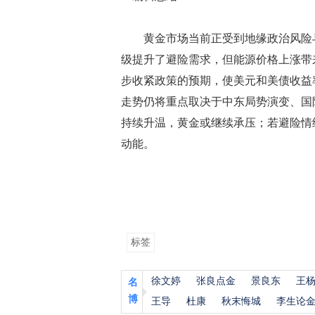
黄金市场当前正受到地缘政治风险与
级提升了避险需求，但能源价格上涨带
步收紧政策的预期，使美元和美债收益
走势仍将重点取决于中东局势演变、国
持续升温，黄金或继续承压；若避险情
动能。
标签
徐文婷
张良点金
景良东
王
名
博
王导
杜康
秋末悔城
李生论