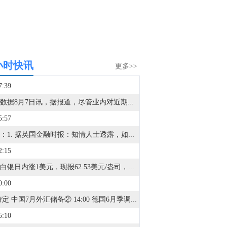
小时快讯
更多>>
7:39
金十数据8月7日讯，据报道，尽管业内对近期杠杆类产品波动存在担忧，韩国交易所仍将于9月14日正式开启交易所交易基金（ETF）盘后交易。韩国交易所意在与另类交易系统Nextrade以及全天候加密货币交易所展开竞争。资管机构警示，缺少实时基金净值估算，可能会扩大ETF的价格偏离幅度；行业此前已呼吁韩国交易所推迟该业务上线。个股杠杆型ETF将不纳入盘后交易的交易标的范围。
5:57
美元：1. 据英国金融时报：知情人士透露，如果未来几周公布的通胀数据表现强劲，且市场对借贷成本上升的预期升温，美联储主席沃什将准备在9月会议上加息。2. 美联储穆萨莱姆：为了追求更高GDP而制定宽松政策是错误的。3. 美联储穆萨莱姆：预计通胀持续高于目标的可能性加大，在最近的FOMC会议上倾向于加息。4. 美联储FIMA回购机制已连续第八周零使用。5. 据伊拉克国家通讯社援引官方消息人士称，美联储向伊拉克央行运送了5亿美元现金。6. 美国初请失业金人数温和回升但低于预期，企业裁员计划减少。7. 高盛质疑美元主导地位受威胁论，称日元干预影响有限。欧元：1. 德国6月工厂订单大增3.1%，经济复苏信号进一步增强。2. 知情人士：德国央行行长内格尔拟竞逐欧洲央行行长接班人。3. 据报道，华盛顿上周晚些时候为提振日元而出售欧元的操作令欧洲央行措手不及，美国在这轮历史性的货币干预行动实施后才通知欧洲央行。英镑：1. 英国央行：AI正在提升英国的生产率，但也对就业造成负面影响。日元：1. 日本财务省：在4月至6月当季，日本最大规模的单日汇市干预行动发生在4月30日，干预金额达到6.2787万亿日元。2. 据日经新闻：因交易量大幅上升，日本将评估调整自营交易额度。韩元：1. 路透调查：投资者对韩元的看涨情绪为10个多月来首次转为正面。其他：1. 路透调查：对印度卢比的空头押注降至2025年7月中旬以来最低水平；对印尼盾的看跌押注降至2026年1月初以来最低水平。2. 路透调查：美元兑加元汇率预计在3个月内基本持平于1.40（与7月调查一致）；美元兑加元汇率预计在12个月内下跌2.6%至1.366（7月调查预期为1.36）。
2:15
现货白银日内涨1美元，现报62.53美元/盎司，涨幅1.64%。
0:00
① 待定 中国7月外汇储备② 14:00 德国6月季调后工业产出月率③ 14:00 德国6月季调后贸易帐④ 14:00 英国7月Halifax季调后房价指数月率⑤ 14:45 法国6月贸易帐⑥ 15:00 瑞士7月消费者信心指数⑦ 20:30 加拿大7月就业人数⑧ 20:30 美国7月失业率⑨ 20:30 美国7月季调后非农就业人口⑩ 20:30 美国7月平均每小时工资年率⑪ 20:30 美国7月平均每小时工资月率⑫ 22:00 美联储巴尔金发表讲话⑬ 23:00 美国7月纽约联储1年通胀预期⑭ 次日01:00 美国至8月7日当周石油钻井总数
5:10