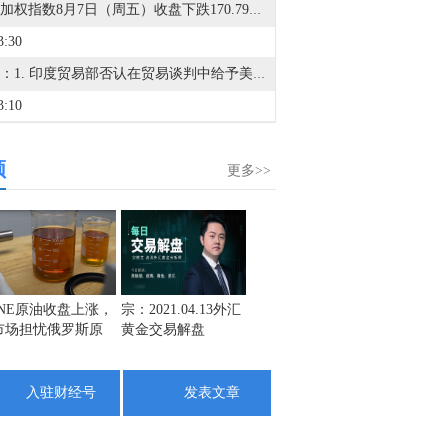
台湾加权指数8月7日（周五）收盘下跌170.79点，跌幅0.38%，报44225.91点。
3:30
能源：1. 印度贸易部否认在贸易谈判中给予美国乙醇优惠待遇。2. 海事数据追踪机构Kpler的数据显示，周三仅有两艘船通过霍尔木兹海峡，低于前一天的8艘。3. 沙特阿美将于下个月交付亚洲客户的阿拉伯轻质原油价格下调50美分/桶，较阿曼/迪拜平均价贴水2美元/桶；将9月销往西北欧的阿拉伯轻质原油官方售价定为较洲际交易所布伦特结算价贴水2.15美元/桶；将9月销往美国的阿拉伯轻质原油官方售价定为较阿格斯含硫原油升水3.60美元/桶。4. 美银：将欧洲冬季TTF天然气价格预测上调至65欧元/兆瓦时，因欧洲天然气实物库存偏低。如果霍尔木兹海峡在冬季前无法可靠开放，TTF天然气价格存在飙升至80欧元/兆瓦时以上的风险。5. 美国7月沙特原油进口降至零，40多年来首次整月中断。6. 韩国计划将对中东石油的依赖度降至60%或以下。7. 数据显示，贸易商在7月下旬从韩国向俄罗斯运送近3万吨成品油。农业/矿业：1. 据官方法令，刚果（金）禁止出口铜精矿和钴精矿。2. 特朗普实施多晶硅相关关税和最低进口价，设置120天的过渡期。3. 世界黄金协会：金价7月持平，未来走势取决于实际利率、美元及央行应对。4. 世界黄金协会：全球黄金ETF在7月吸引了30亿美元的资金流入，扭转了连续两个月的流出态势。5. 美国商务部：将禁止出口钨废料和电池废料。伊朗局势：1. 美媒：伊朗与阿曼达成一项不收费的临时协议框架，以暂时重新开放霍尔木兹海峡。2. 沙特官员：伊朗方面正策划袭击沙特。3. 特朗普：与伊朗的协议可能很快达成，海峡某种程度上算是开放的。4. 行业人士：伊朗-阿曼拟议海峡协议面临美国制裁与保险双重障碍。5. 伊朗计划收紧霍尔木兹海峡过境规则。6. 知情人士透露，霍尔木兹海峡北部和南部航道将被取消。所有通行将随后转移到中央走廊，由伊朗管理入口，伊朗和阿曼共同管理出口。其他：1. 航运巨头马士基：将在陆上运输中实施反映成本的能源/燃料价格临时调整。2. 马士基：自8月12日起，从远东亚洲至地中海的货运将不再适用重货附加费。3. 据塔斯社：俄罗斯总统普京下令在俄罗斯建立钻石切割产业集群。
3:10
A股存储芯片概念持续活跃，兆易创新涨超9%，普冉股份、江波龙、德明利、北京君正、朗科科技、佰维存储、香农芯创跟涨。
频
1:12
更多>>
指涨2%，沪指涨0.72%。
0:49
多晶硅主力合约日内涨超6.00%，现报38150元/吨。
0:02
INE原油收盘上涨，
宗：2021.04.13外汇
盛文兵：通胀预期
栾雪：
市场担忧俄罗斯原
黄金交易解盘
再度升温 且看美联
外汇上
法国第二季度ILO失业率 8.3%，预期8.2%，前值8.10%。
油出口受阻
储如何应对
8:59
入驻财经号
发表文章
8月6日芝加哥商业交易所（CME）能源类商品成交量报告已在金十数据中心更新！欢迎点击查看
8:56