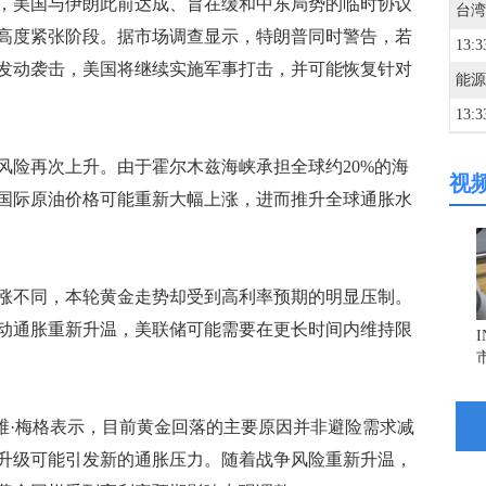
，美国与伊朗此前达成、旨在缓和中东局势的临时协议
高度紧张阶段。据市场调查显示，特朗普同时警告，若
13:3
发动袭击，美国将继续实施军事打击，并可能恢复针对
13:3
险再次上升。由于霍尔木兹海峡承担全球约20%的海
视
13:3
国际原油价格可能重新大幅上涨，进而推升全球通胀水
深成
13:3
不同，本轮黄金走势却受到高利率预期的明显压制。
13:3
动通胀重新升温，美联储可能需要在更长时间内维持限
13:2
交易主管戴维·梅格表示，目前黄金回落的主要原因并非避险需求减
升级可能引发新的通胀压力。随着战争风险重新升温，
13:2