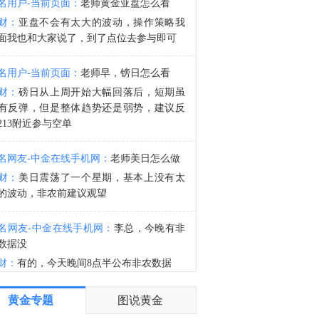
名用户-当前页面：
老师黄金亚盘怎么看
30年期国债期货（TL）主力合约日内涨超0.30%，现报115.74元。
财：
亚盘不会有太大的波动，操作策略我
0:15
面我也和大家说了，到了点位去参与即可
中国地震台网正式测定：08月07日13时08分在四川宜宾市高县发生4.9级地震，震源深度6千米。
名用户-当前页面：
老师早，镑日怎么看
财：
磅日从上周开始大幅回落后，短期虽
有反弹，但是整体趋势还是弱势，建议反
213附近参与空单
名网友-中金在线手机网：
老师美日怎么做
财：
美日震荡了一个星期，基本上没有太
的波动，非农前建议观望
名网友-中金在线手机网：
李总，今晚有非
数据没
财：
有的，今天晚间8点半公布非农数据
名网友-中金在线手机网：
谢谢老师
黄金专题
图说黄金
财：
有任何问题均可以提出来交流的，早