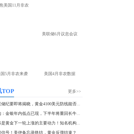
焦美国11月非农
确实没有太大的波动
名网友-中金在线手机网：
黄金怎么做。
财：
操作上，非农前建议观望为主。 若提
美联储6月议息会议
布局，回踩4220-4225附近多，防守4205，
标4245-4265； 反弹4265-4270附近空，防
285，目标4240-20
名网友-中金在线手机网：
老师原油怎么做
财：
上方做空位置在79.5附近可以参与，多
美国5月非农来袭
美国4月非农数据
位置刚刚前面已经回答了，大家可以参考
TOP
更多>>
美联储纪要即将揭晓，黄金4100美元防线能否扛住...
机构：金银年内低点已现，下半年将重回长牛逻辑
这将是黄金下一轮上涨的主要动力！知名机构料金...
磅信号！美伊备忘录终结，黄金反弹结束？