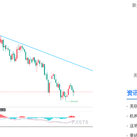
聚
间
匿
李
前
目
守4
匿
李
单
资讯
重