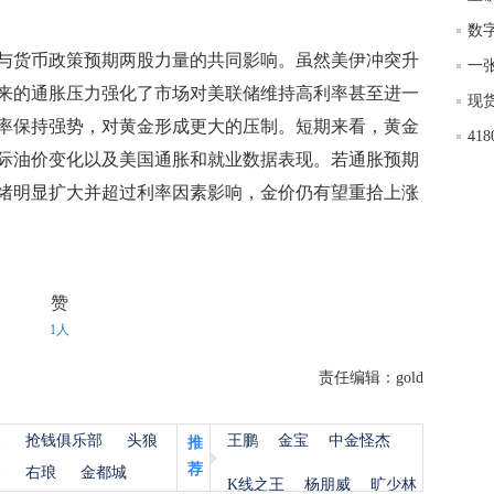
数
货币政策预期两股力量的共同影响。虽然美伊冲突升
来的通胀压力强化了市场对美联储维持高利率甚至进一
率保持强势，对黄金形成更大的压制。短期来看，黄金
4
际油价变化以及美国通胀和就业数据表现。若通胀预期
绪明显扩大并超过利率因素影响，金价仍有望重拾上涨
赞
1人
责任编辑：gold
杨
抢钱俱乐部
头狼
王鹏
金宝
中金怪杰
推
荐
金
右琅
金都城
K线之王
杨朋威
旷少林