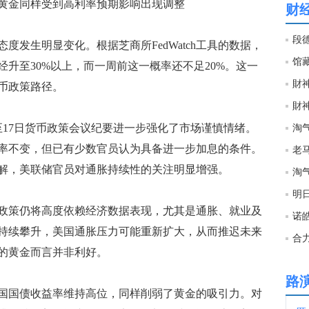
黄金同样受到高利率预期影响出现调整
财
13:2
段
生明显变化。根据芝商所FedWatch工具的数据，
升至30%以上，而一周前这一概率还不足20%。这一
13:2
財神
币政策路径。
財神
13:2
17日货币政策会议纪要进一步强化了市场谨慎情绪。
淘
率不变，但已有少数官员认为具备进一步加息的条件。
老马
13:2
解，美联储官员对通胀持续性的关注明显增强。
淘
明
13:2
策仍将高度依赖经济数据表现，尤其是通胀、就业及
诺
持续攀升，美国通胀压力可能重新扩大，从而推迟未来
合
13:2
的黄金而言并非利好。
路
国债收益率维持高位，同样削弱了黄金的吸引力。对
13:2