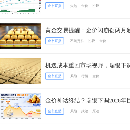
元 接下来如何交易？
金市直播
失地
金价
协议
黄金交易提醒：金价闪崩创两月
加息双重暴击，牛市要提前熄火
金市直播
不确定性
协议
金价
机遇成本重回市场视野，瑞银下调
至5500美元
金市直播
风险
行情
金价
金价神话终结？瑞银下调2026年
风暴”或许才刚开始
金市直播
风险
政治
原油