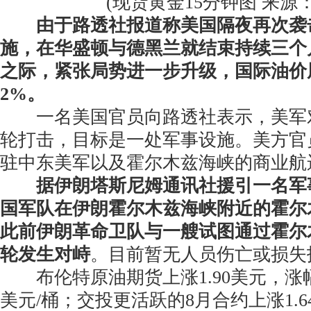
(现货黄金15分钟图 来源：2
由于路透社报道称美国隔夜再次袭
施，在华盛顿与德黑兰就结束持续三个
之际，紧张局势进一步升级，国际油价
2%。
一名美国官员向路透社表示，美军
轮打击，目标是一处军事设施。美方官
驻中东美军以及霍尔木兹海峡的商业航
据伊朗塔斯尼姆通讯社援引一名军
国军队在伊朗霍尔木兹海峡附近的霍尔
此前伊朗革命卫队与一艘试图通过霍尔
轮发生对峙
。目前暂无人员伤亡或损失
布伦特原油期货上涨1.90美元，涨幅2.
美元/桶；交投更活跃的8月合约上涨1.