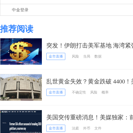
中金登录
推荐阅读
突发！伊朗打击美军基地 海湾紧
高位、日元接近干预区
金市直播
风险
当局
数据
乱世黄金失效？黄金跌破 4400
底变了！
金市直播
不确定性
风险
概率
美国突传重磅消息！美媒独家：
窃300根金条
金市直播
法庭
外币
文件