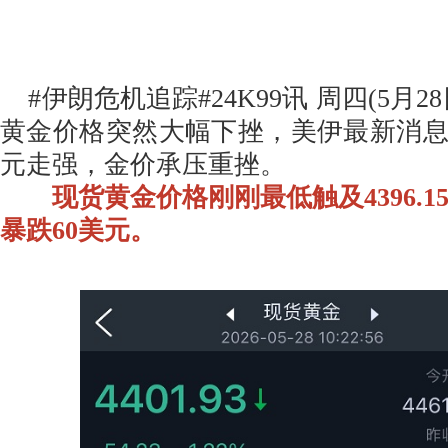
#伊朗危机追踪#24K99讯 周四(5月2
黄金价格突然大幅下挫，美伊最新消
元走强，金价承压重挫。
现货黄金价格刚刚最低触及4396.1
暴跌60美元。