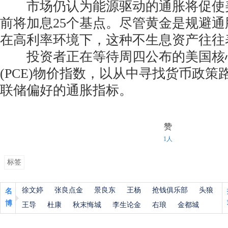
市场仍认为能源驱动的通胀将促使
前将加息25个基点。尽管黄金是规避
在高利率环境下，这种不生息资产往往
投资者正在等待周四公布的美国核
(PCE)物价指数，以从中寻找货币政
联储偏好的通胀指标。
赞
1人
标签
徐文婷
张良点金
景良东
王杨
抢钱俱乐部
头狼
名
博
王导
杜康
秋末悔城
李生论金
右琅
金都城