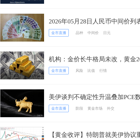
2026年05月28日人民币中间价列
金市直播
品种
中间价
日元
机构：金价长牛格局未改，黄金20
元大关
金市直播
风险
比值
行情
美伊谈判不确定性升温叠加PCE
走低
金市直播
阶段
黄金市场
外交
【黄金收评】特朗普就美伊协议重