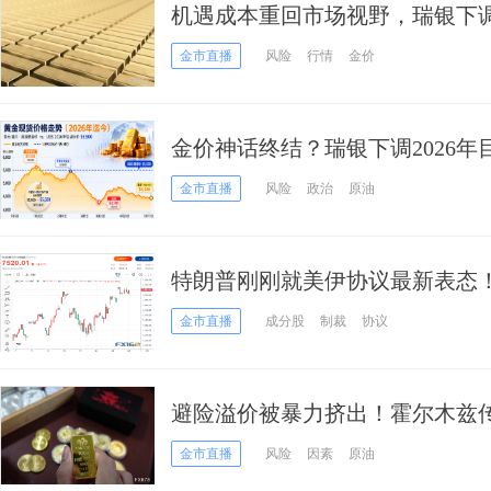
机遇成本重回市场视野，瑞银下调
至5500美元
金市直播
风险
行情
金价
金价神话终结？瑞银下调2026年
风暴”或许才刚开始
金市直播
风险
政治
原油
特朗普刚刚就美伊协议最新表态
逼4400、比特币失守7.5万美元
金市直播
成分股
制裁
协议
避险溢价被暴力挤出！霍尔木兹
价逻辑变了
金市直播
风险
因素
原油