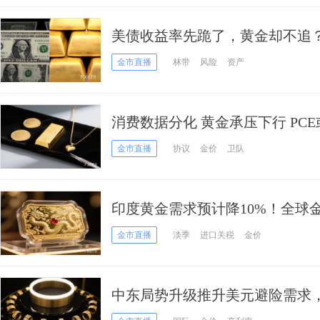
美债收益率先跪了，黄金却不追
单边！
金市直播
林带
风险
资产
消费数据分化 黄金承压下行 PC
金市直播
协议
金价
卫队
印度黄金需求预计降10%！全球
金市直播
淡季
进口关税
金价
中东局势升级推升美元避险需求
金徘徊4500美元关口