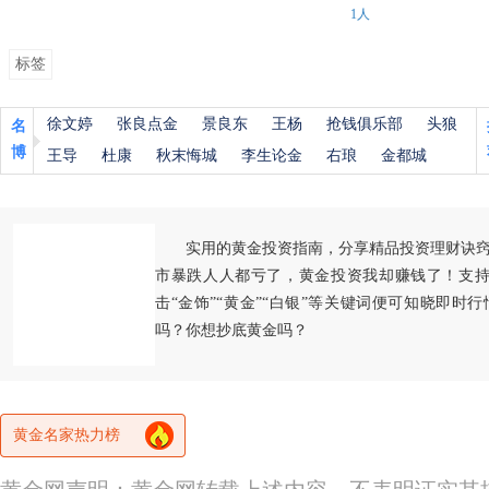
1人
标签
徐文婷
张良点金
景良东
王杨
抢钱俱乐部
头狼
名
博
王导
杜康
秋末悔城
李生论金
右琅
金都城
实用的黄金投资指南，分享精品投资理财诀
市暴跌人人都亏了，黄金投资我却赚钱了！支持
击“金饰”“黄金”“白银”等关键词便可知晓即时
吗？你想抄底黄金吗？
黄金名家热力榜