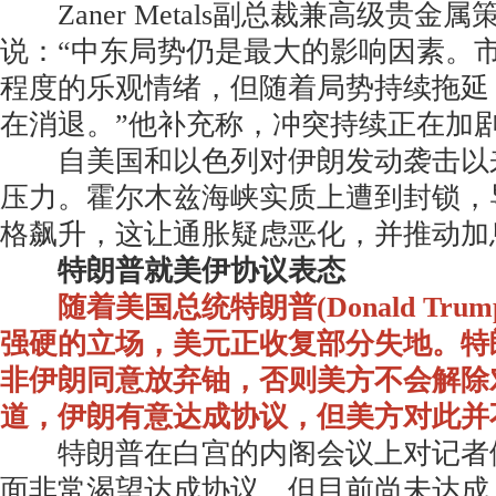
Zaner Metals副总裁兼高级贵金属策略师P
说：“中东局势仍是最大的影响因素。
程度的乐观情绪，但随着局势持续拖延
在消退。”他补充称，冲突持续正在加
自美国和以色列对伊朗发动袭击以
压力。霍尔木兹海峡实质上遭到封锁，
格飙升，这让通胀疑虑恶化，并推动加
特朗普就美伊协议表态
随着美国总统特朗普(Donald Tr
强硬的立场，美元正收复部分失地。特
非伊朗同意放弃铀，否则美方不会解除
道，伊朗有意达成协议，但美方对此并
特朗普在白宫的内阁会议上对记者们
面非常渴望达成协议，但目前尚未达成