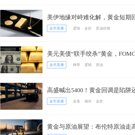
美伊地缘对峙难化解，黄金短期
金市直播
逻辑
金价
原油价格
美元美债“联手绞杀”黄金，FO
一线间
金市直播
林带
逻辑
原油
高盛喊出5400！黄金回调是陷阱
金市直播
金条
储存
金价
黄金与原油展望：布伦特原油走