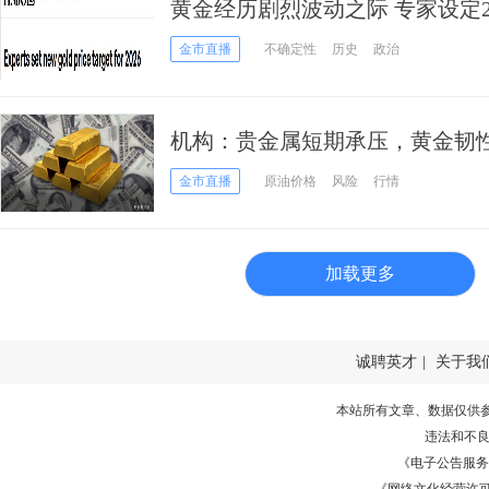
黄金经历剧烈波动之际 专家设定2
标 银价目标也调整了
金市直播
不确定性
历史
政治
机构：贵金属短期承压，黄金韧
行隐患
金市直播
原油价格
风险
行情
加载更多
诚聘英才
|
关于我
本站所有文章、数据仅供
违法和不
《电子公告服务许可证