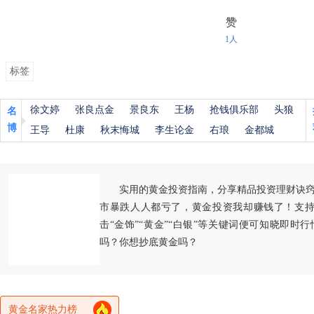
赞
1人
标签
徐文婷
张良点金
景良东
王杨
抢钱俱乐部
头狼
名
博
王导
杜康
秋末悔城
李生论金
右琅
金都城
实用的黄金投资指南，分享精品投资理财诀
市暴跌人人都亏了，黄金投资我却赚钱了！支持
击“金饰”“黄金”“白银”等关键词便可知晓即时
吗？你想抄底黄金吗？
黄金名家热力榜