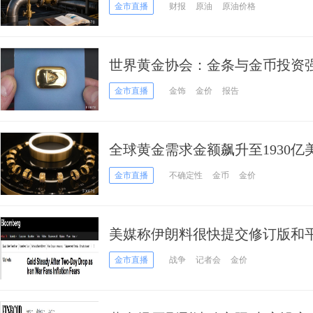
金市直播
财报
原油
原油价格
世界黄金协会：金条与金币投资
金需求增长2%，央行购金保持稳
金市直播
金饰
金价
报告
全球黄金需求金额飙升至1930
金市直播
不确定性
金币
金价
美媒称伊朗料很快提交修订版和
今日市场迎来大事
金市直播
战争
记者会
金价