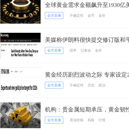
全球黄金需求金额飙升至1930
金市直播
不确定性
金币
金价
美媒称伊朗料很快提交修订版和
今日市场迎来大事
金市直播
战争
记者会
金价
黄金经历剧烈波动之际 专家设定2
标 银价目标也调整了
金市直播
不确定性
历史
政治
机构：贵金属短期承压，黄金韧
行隐患
金市直播
原油价格
风险
行情