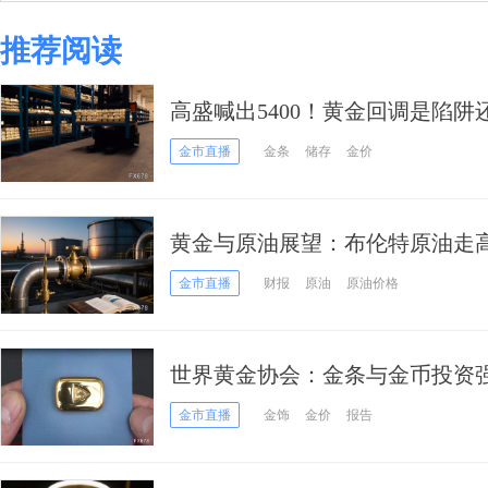
推荐阅读
高盛喊出5400！黄金回调是陷阱
金市直播
金条
储存
金价
黄金与原油展望：布伦特原油走
金市直播
财报
原油
原油价格
世界黄金协会：金条与金币投资
金需求增长2%，央行购金保持稳
金市直播
金饰
金价
报告