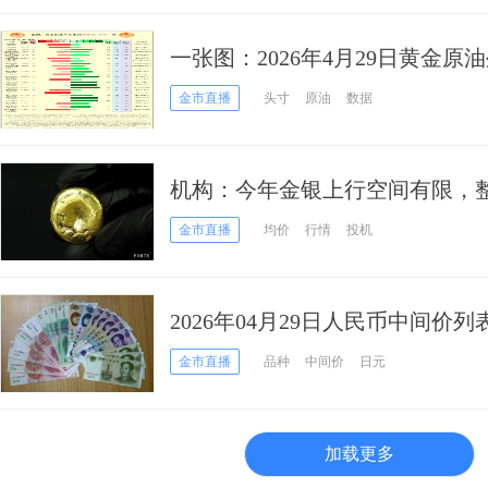
一张图：2026年4月29日黄金原
持仓信号”一览
金市直播
头寸
原油
数据
机构：今年金银上行空间有限，
荡运行
金市直播
均价
行情
投机
2026年04月29日人民币中间价列
金市直播
品种
中间价
日元
加载更多