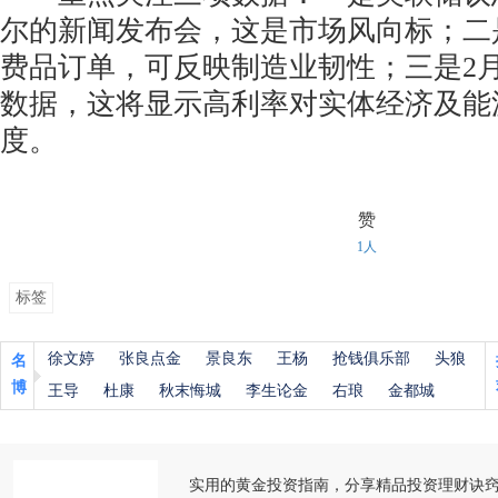
尔的新闻发布会，这是市场风向标；二
费品订单，可反映制造业韧性；三是2
数据，这将显示高利率对实体经济及能
度。
赞
1人
标签
徐文婷
张良点金
景良东
王杨
抢钱俱乐部
头狼
名
博
王导
杜康
秋末悔城
李生论金
右琅
金都城
实用的黄金投资指南，分享精品投资理财诀