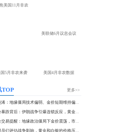
大家第一时间获取最新策略和实时指
焦美国11月非农
导， 关注老师财经号主页：
p://mp.cnfol.com/user/58676
名网友-中金在线手机网：
黄金多，看到什
美联储6月议息会议
位置呢？
文婷：
冲破75，看85-4400附近，行情瞬息
变，盘中机会转瞬即逝。 为了让大家第一
间获取最新策略和实时指导， 关注老师财
主页：http://mp.cnfol.com/user/58676
美国5月非农来袭
美国4月非农数据
名网友-中金在线手机网：
能回撤到30
文婷：
先看破了40会到30，最新策略和实
TOP
更多>>
时指导， 关注老师财经号主页：
p://mp.cnfol.com/user/58676
张尧浠：地缘僵局技术偏弱、金价短期维持偏弱调...
金价暴跌背后：伊朗战争引爆连锁反应，黄金抄底...
名网友-中金在线手机网：
止损多少 老师
黄金交易提醒：地缘政治僵局下金价震荡，市场等...
文婷：
7美金
交易员们评估战争影响，黄金和白银的价格压力有...