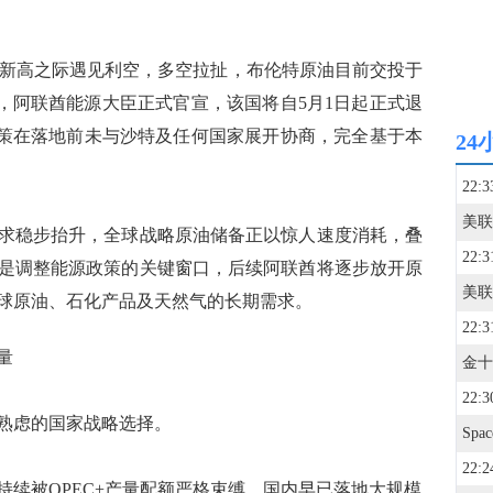
价新高之际遇见利空，多空拉扯，布伦特原油目前交投于
月28日，阿联酋能源大臣正式官宣，该国将自5月1日起正式退
键决策在落地前未与沙特及任何国家展开协商，完全基于本
24
22:3
美联
稳步抬升，全球战略原油储备正以惊人速度消耗，叠
22:3
是调整能源政策的关键窗口，后续阿联酋将逐步放开原
球原油、石化产品及天然气的长期需求。
22:3
量
22:3
熟虑的国家战略选择。
22:2
被OPEC+产量配额严格束缚，国内早已落地大规模