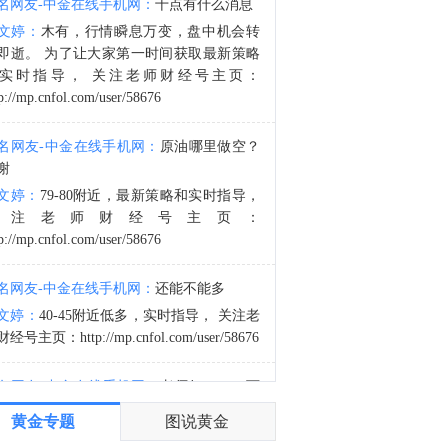
名网友-中金在线手机网：
十点有什么消息
美联储巴尔金：就业数据感觉不太好，但现实如此。
文婷：
木有，行情瞬息万变，盘中机会转
0:18
即逝。 为了让大家第一时间获取最新策略
美联储巴尔金：就业数据表现为低招聘、低裁员状态。
实时指导， 关注老师财经号主页：
p://mp.cnfol.com/user/58676
名网友-中金在线手机网：
原油哪里做空？
谢
文婷：
79-80附近，最新策略和实时指导，
关注老师财经号主页：
p://mp.cnfol.com/user/58676
名网友-中金在线手机网：
还能不能多
文婷：
40-45附近低多，实时指导， 关注老
经号主页：http://mp.cnfol.com/user/58676
名网友-中金在线手机网：
老师好，4345可
多吗？
黄金专题
图说黄金
文婷：
40-45附近多，带上止损博弈，为了