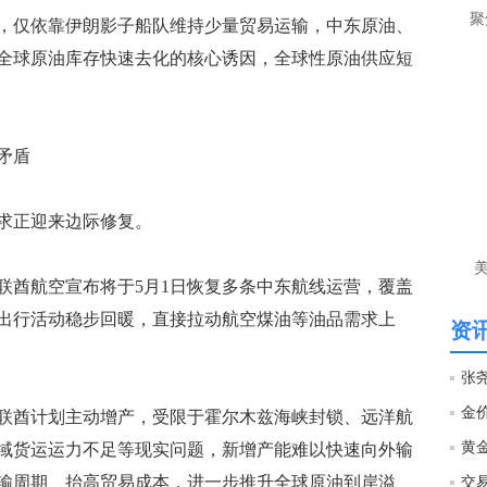
让
聚
仅依靠伊朗影子船队维持少量贸易运输，中东原油、
全球原油库存快速去化的核心诱因，全球性原油供应短
htt
匿
么
矛盾
徐
万
时
求正迎来边际修复。
经号
酋航空宣布将于5月1日恢复多条中东航线运营，覆盖
匿
出行活动稳步回暖，直接拉动航空煤油等油品需求上
徐
资讯
htt
酋计划主动增产，受限于霍尔木兹海峡封锁、远洋航
匿
域货运运力不足等现实问题，新增产能难以快速向外输
徐
输周期、抬高贸易成本，进一步推升全球原油到岸溢