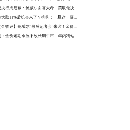
名网友-中金在线手机网：
二十美金的幅
超级央行周启幕：鲍威尔谢幕大考，美联储决议或...
。70一50？。
黄金大跌11%后机会来了？机构：一旦这一幕出现...
文婷：
带上止损博弈，实时指导， 关注老
经号主页：http://mp.cnfol.com/user/58676
【黄金收评】鲍威尔“最后记者会"来袭！金价失...
机构：金价短期承压不改长期牛市，年内料站稳50...
名网友-中金在线手机网：
老师好，金现在
样操作？
文婷：
70附近高空，50附近低多，最新策
和实时指导， 关注老师财经号主页：
p://mp.cnfol.com/user/58676