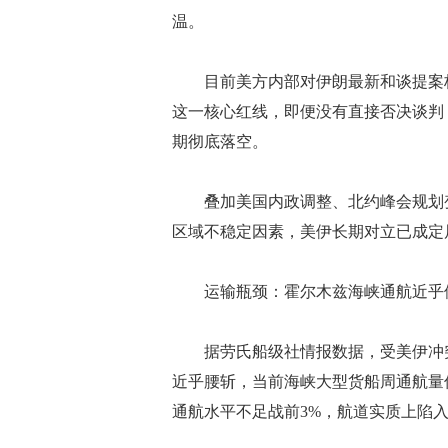
温。
目前美方内部对伊朗最新和谈提案极
这一核心红线，即便没有直接否决谈判
期彻底落空。
叠加美国内政调整、北约峰会规划变
区域不稳定因素，美伊长期对立已成定
运输瓶颈：霍尔木兹海峡通航近乎
据劳氏船级社情报数据，受美伊冲突
近乎腰斩，当前海峡大型货船周通航量
通航水平不足战前3%，航道实质上陷