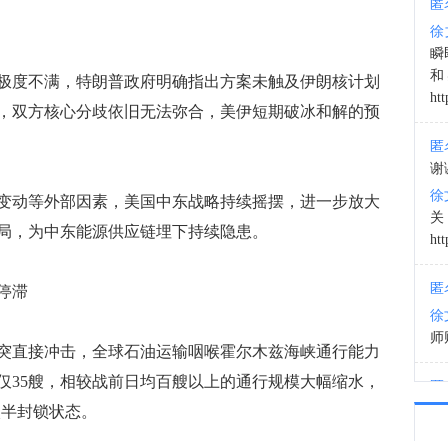
匿
徐
22:1
瞬
和
度不满，特朗普政府明确指出方案未触及伊朗核计划
htt
，双方核心分歧依旧无法弥合，美伊短期破冰和解的预
匿
谢
徐
动等外部因素，美国中东战略持续摇摆，进一步放大
局，为中东能源供应链埋下持续隐患。
htt
匿
停滞
徐
师财
直接冲击，全球石油运输咽喉霍尔木兹海峡通行能力
仅35艘，相较战前日均百艘以上的通行规模大幅缩水，
匿
以
入半封锁状态。
徐