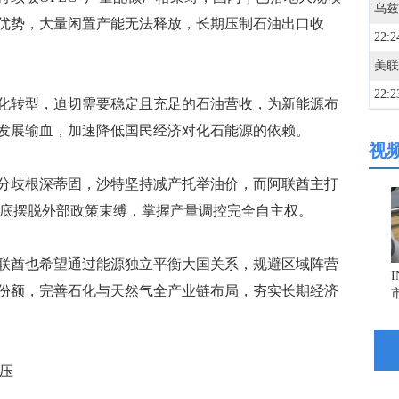
优势，大量闲置产能无法释放，长期压制石油出口收
22:2
美联
22:2
转型，迫切需要稳定且充足的石油营收，为新能源布
发展输血，加速降低国民经济对化石能源的依赖。
视
22:2
歧根深蒂固，沙特坚持减产托举油价，而阿联酋主打
22:2
彻底摆脱外部政策束缚，掌握产量调控完全自主权。
酋也希望通过能源独立平衡大国关系，规避区域阵营
22:2
份额，完善石化与天然气全产业链布局，夯实长期经济
22:1
压
22:1