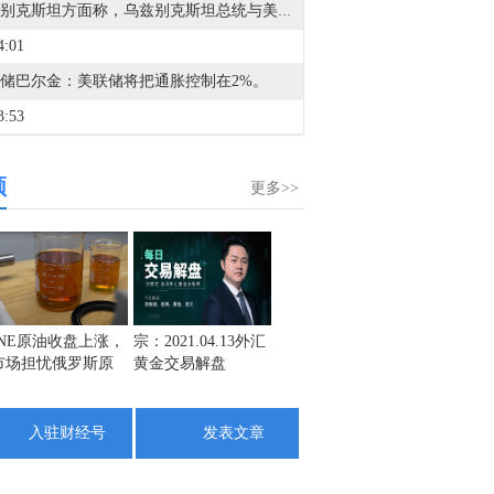
乌兹别克斯坦方面称，乌兹别克斯坦总统与美国总统特朗普通电话。
4:01
储巴尔金：美联储将把通胀控制在2%。
3:53
美联储巴尔金：沃什对美联储有新想法并不意外，主席正在深思熟虑地参与讨论。
频
2:55
更多>>
美联储巴尔金：同意美联储主席沃什的观点，即通胀必须回归目标水平。
2:44
美联储巴尔金：（谈通货膨胀）如果面临逆风，就必须收紧（政策）。
0:28
INE原油收盘上涨，
宗：2021.04.13外汇
盛文兵：通胀预期
栾雪：
市场担忧俄罗斯原
黄金交易解盘
再度升温 且看美联
外汇上
美联储巴尔金：可能正进入一个更不稳定的世界。
油出口受阻
储如何应对
9:55
入驻财经号
发表文章
白宫国家经济委员会主任哈塞特：我们意识到天然气价格很高。
9:21