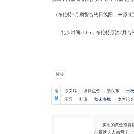
(布伦特7月期货合约日线图，来源:汇
北京时间21:05，布伦特原油7月合约现
标签
徐文婷
张良点金
景良东
王
名
博
王导
杜康
秋末悔城
李生论
实用的黄金投资
市暴跌人人都亏了，