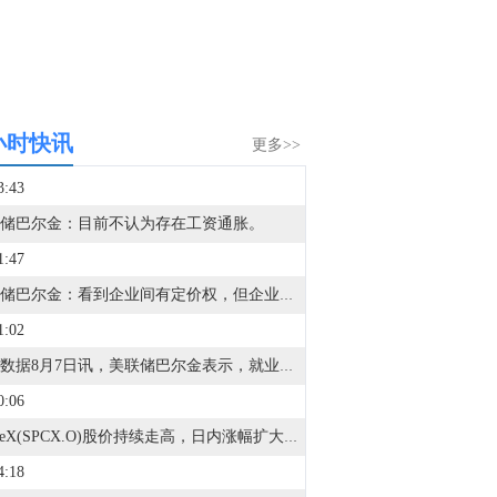
小时快讯
更多>>
3:43
储巴尔金：目前不认为存在工资通胀。
1:47
美联储巴尔金：看到企业间有定价权，但企业对消费者定价能力有限。
1:02
金十数据8月7日讯，美联储巴尔金表示，就业数据与一个处于疲弱平衡状态的就业市场非常吻合。当前就业市场更多体现为“低招聘、低裁员”的状态。（最新的）就业数据表现并不令人满意，但这就是目前的实际情况。可以说，当前就业市场处于“零增长至温和增长”的环境。巴尔金还称，企业的盈利表现相当强劲，并且保持良好增长，他正在关注企业盈利与就业市场之间的联系。
0:06
SpaceX(SPCX.O)股价持续走高，日内涨幅扩大至逾11%。
4:18