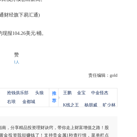
通财经旗下易汇通)
报104.26美元/桶。
赞
1人
责任编辑：gold
杨
抢钱俱乐部
头狼
王鹏
金宝
中金怪杰
推
荐
金
右琅
金都城
K线之王
杨朋威
旷少林
指南，分享精品投资理财诀窍，带你走上财富增值之路！股
黄金投资我却赚钱了！支持贵金属1秒查行情，菜单栏点