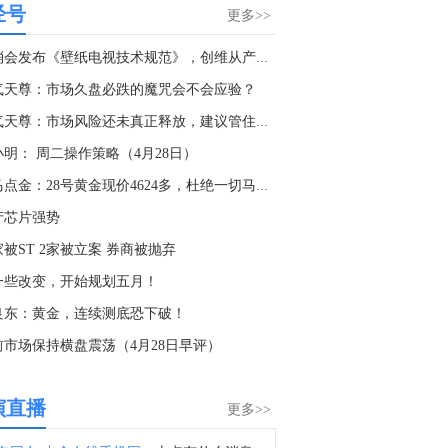
经号
法院裁决显示，美国上诉法院阻止了特朗普4亿美元的白宫宴会厅项目。
更多>>
8:57
中消会发布《壁纸电视技术规范》，创维从产品引领走向标准制...
金十数据8月7日讯，阿联酋阿布扎比国家石油公司ADNOC发布公告称，由于针对公司人员和资产的无端袭击，我们的运营持续受到重大影响。公告称，自冲突开始以来，已有15艘ADNOC旗下船只在通过霍尔木兹海峡期间遭到导弹和无人机袭击，其中仅本周就有3艘船遭袭。这些袭击不幸造成1名人员死亡，并导致20名船员受伤。在与相关部门密切协调的情况下，ADNOC正在采取一切必要措施，保护员工、资产和运营，并尽最大可能满足客户需求。公司强调，必须尊重并保护国际水道中商业航运的航行自由和安全、不间断通行权，不得对其实施威胁、骚扰或攻击。
气天尊：市场久盘必跌的魔咒会不会应验？
6:43
淘气天尊：市场风险还未真正释放，建议管住手！
aceX(SPCX.O)继续上涨，涨幅近8.5%
小明： 周二操作策略（4月28日）
5:28
老马点金：28号黄金现价4624多，杜绝一切马后炮！
金十数据8月7日讯，美光科技(MU.O)跌3.5%，SK海力士(SKHY.O)跌6%，闪迪(SNDK.O)跌5.2%，西部数据(WDC.O)跌5.8%，希捷科技(STX.O)跌10%。
产芯片强势
1:47
家被ST 2家被立案 券商被抛弃
储巴尔金：企业盈利相当强劲，增长良好。
一些改变，开始规划五月！
1:08
良东：黄金，连续测底恐下破！
金十数据8月7日讯，*ST帅电公告，公司拟通过支付现金方式购买李连强、斯应昌持有的杭州惠嘉信息科技有限公司100%股权，交易价格4.1亿元。标的公司主营智能电网设备、综合能源及电力工程、电网智慧服务，评估增值率363.82%。本次交易构成重大资产重组，不构成关联交易及重组上市。业绩承诺方承诺标的公司2026年度、2027年度、2028年度净利润分别不低于4300万元、5000万元、5700万元。
前市场保持横盘震荡（4月28日早评）
0:54
美联储巴尔金：处于零至温和的就业增长环境中。
演直播
更多>>
0:33