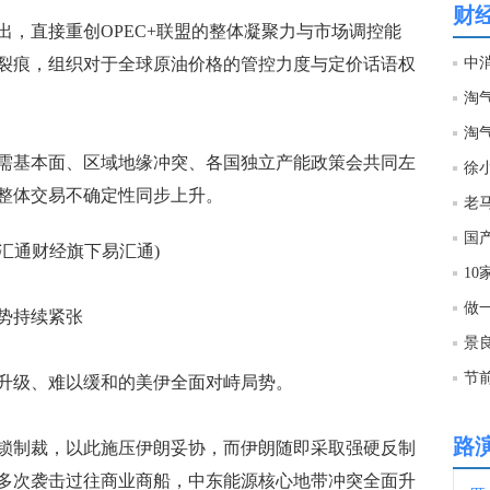
财
直接重创OPEC+联盟的整体凝聚力与市场调控能
22:1
裂痕，组织对于全球原油价格的管控力度与定价话语权
淘
22:1
Sp
基本面、区域地缘冲突、各国独立产能政策会共同左
徐
22:1
整体交易不确定性同步上升。
国
汇通财经旗下易汇通)
22:1
10
美联
做
势持续紧张
22:1
景
节
级、难以缓和的美伊全面对峙局势。
22:1
路
制裁，以此施压伊朗妥协，而伊朗随即采取强硬反制
22:1
多次袭击过往商业商船，中东能源核心地带冲突全面升