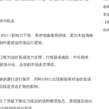
匿
度
徐
辑与机会
师财
匿
EC+影响力下滑、美伊地缘僵局持续、霍尔木兹海峡
怎
制约着原油市场运行逻辑。
徐
略
htt
将为油价形成强力支撑，行情易涨难跌；中长期来
部政策分化，会加剧市场多空博弈。
的通行进行展开，同时OPEC出现裂痕将对油价造成
后续是否会扩散的影响。
了突破下降压力线后的强势整理形态，果然随后创出
5日线持续创出新高。