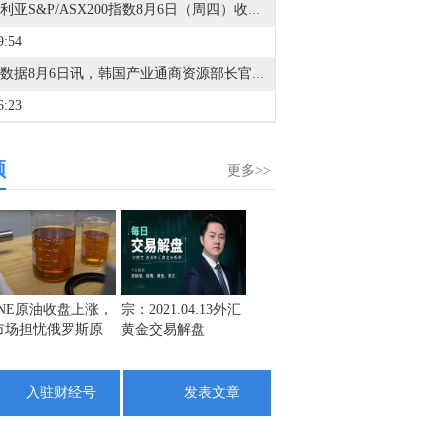
澳大利亚S&P/ASX200指数8月6日（周四）收盘上涨43.30点，涨幅0.47%，报9271.10点。
9:54
金十数据8月6日讯，韩国产业通商资源部长官金正宽表示，除非韩国帮助芯片制造商加快投资，否则将面临失去半导体行业优势的风险，因全球竞争加剧。金正宽表示，预计到本十年末，全球存储芯片市场规模将增长至约1万亿美元，速度将成为决定性的竞争优势。他还补充说，由于半导体客户一旦采用某种产品，很少会更换供应商，因此在需求快速增长的当下，韩国不能承受失去市场份额的后果。金正宽指出，韩国目前约占全球存储芯片市场65%的份额。他还警告说，不应推动更广泛地重新分配行业利润。金正宽表示，政策制定者与其讨论如何分配芯片行业的意外之财，不如着重帮助企业将资金再投资。
6:23
金十数据8月6日讯，《中国（广东）自由贸易试验区发展“十五五”规划（征求意见稿）》公开征求意见。其中提到，拟有序扩大金融开放。鼓励国际化金融机构在区内设立总部机构，推动跨境金融、创新金融、风投创投、财富管理、期货交易、资产管理、特色金融、离岸服务等业态发展。加快大湾区国际商业银行、粤港澳大湾区保险服务中心等项目落地。支持扩大大宗商品交易规模，推动铁矿石、原油、橡胶等重点品种期现联动，增强大宗商品定价影响力。推动金融科技监管试点提质升级，拓展数字人民币应用场景。支持开展离岸金融、绿色金融等跨境金融创新业务，推动跨境理财通、数字人民币跨境支付等试点扩容。支持区内金融机构开发跨境供应链金融、知识产权质押融资等特色产品，引导市场主体开发复合型金融产品。深化跨境信贷资产转让、多币种合一账户等试点，推动跨境金融产品更大范围的互认互通。（广东省商务厅）
频
4:50
更多>>
南方两倍做多海力士(07709)跌超20%，南方两倍做多三星电子(07747)跌超12%。
0:37
金十数据8月6日讯，截至2026年08月06日（周四）14:10，长电科技获主力资金净流入18.48亿元居首位，其次分别是景旺电子（10.79亿元）、方正科技（10.24亿元）、天孚通信（9.72亿元）、胜宏科技（8.94亿元）、有研新材（6.09亿元）、光库科技（5.13亿元）、工业富联（4.61亿元）、寒武纪（4.50亿元）、利通电子（4.41亿元）；主力资金流出规模居首的个股是长鑫科技（-25.43亿元），其次是宁德时代（-19.16亿元）、风华高科（-17.75亿元）、蓝色光标（-11.91亿元）、东山精密（-10.92亿元）、新易盛（-9.82亿元）、东方财富（-9.53亿元）、紫光股份（-8.65亿元）、中国巨石（-8.44亿元）、兆易创新（-8.35亿元）。
0:28
INE原油收盘上涨，
宗：2021.04.13外汇
盛文兵：通胀预期
栾雪：
市场担忧俄罗斯原
黄金交易解盘
再度升温 且看美联
外汇上
金十数据8月6日讯，过去两个月，阿联酋通过霍尔木兹海峡运输的原油量超过其他任何产油国，为正遭受历史性能源危机冲击的全球市场提供了急需的供应缓冲。根据能源数据机构Kpler的数据，一艘装载阿联酋货物的超大型油轮在7月底关闭船舶自动识别系统（AIS）信号后，于周二出现在阿曼湾。该油轮装载的是来自阿布扎比国家石油公司的原油。这只是阿联酋阿布扎比国家石油公司ADNOC开展新型销售策略后，数十艘类似油轮从波斯湾驶出的案例之一。据了解相关情况的交易人士透露，自6月初以来，ADNOC已经通过7次前所未有的招标出售超过1.3亿桶原油。
油出口受阻
储如何应对
8:24
入驻财经号
发表文章
A股种植业与林业板块反复活跃，秋乐种业涨超15%，神农种业、敦煌种业、康农种业跟涨。
7:06