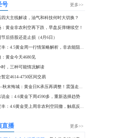
经号
法院文件显示，OpenAI向美国法官申请驳回苹果公司指控其侵犯商业秘密的诉讼。
更多>>
0:48
后四大主线解读，油气和科技何时大切换？
德国6月工作日调整后制造业订单年率 6.5%，前值6.20%。
杨：黄金非农利空再下跌，早盘反弹继续空！
0:07
明节后捂股还是止损（4月6日）
德国6月季调后制造业订单月率 3.1%，预期0.3%，前值1.90%。
许安丰：4.5黄金周一行情策略解析，非农能阻止多头反弹？
8:50
：黄金今天4680见
金十数据8月6日讯，企查查APP显示，近日，雄安星曜卫星互联网科创股权投资基金合伙企业（有限合伙）成立，经营范围包含：创业投资（限投资未上市企业）；以私募基金从事股权投资、投资管理、资产管理等活动。企查查股权穿透显示，该企业由河北雄安科技创新股权投资基金（有限合伙）、河北省科技金融发展促进中心等共同出资。
8小时，三种可能情况解读
5:04
暂定4614-4750区间交易
A股煤炭板块短线拉升，淮北矿业、平煤股份封涨停，兖矿能源涨超9%，晋控煤业、潞安环能涨超7%，中煤能源均涨超6%。
4.6—秋末悔城：黄金日K承压再调整！震荡走势再揭本周！
2:47
说金：4.6黄金下周4590多，重新选择趋势
美元：1. 美联储卡什卡利：认为现在是开始逐步上调利率的时候了。并不呼吁大幅加息，宁愿现在小步行动，也不愿等待。我持开放态度，没有强烈的个人观点。不认为存在一个固定的会议次数。2. 美联储理事库克：若通胀不放缓，我将准备支持加息。3. 美联储戴利：7月会议按兵不动合理，美联储需保持警惕并准备行动。4. 美国财政部：现金余额可能在10月达到约1.05万亿美元的峰值。5. 美国财政部将维持回购计划，保持与上季度相同的节奏，财政部将至少在未来几个季度维持国债拍卖规模不变。6. 据华尔街日报，特朗普把美联储主席沃什当作“外部顾问”，多次致电询问经济问题。特朗普的做法可能会引发人们对美联储独立性的担忧。欧元：1. 欧元区服务业PMI在7月升至51.7，创五个月最高水平。英镑：1. 英国7月PMI终值从6月的48.8上升至52.1，这是自4月以来首次增长，且高于此前的初值读数的51.8。日元：1. 日本财务大臣片山皋月：希望更加密切地关注市场沟通。2. 美国银行：预计在干预行动后日元将走强，将年末美元/日元预测从152调整至149（当前水平为157.7左右）。3. 日本自民党高层：央行ETF持仓或有助为减税提供资金。其他：1. 俄罗斯财政部8月将增加外汇资产配置。2. MSCI新兴市场货币指数升至纪录新高。3. 巴西央行降息25个基点，符合市场预期。4. 消息人士：印尼央行临时行长德斯特里是行长的热门人选。
许安丰：4.6黄金受上周非农利空回撤，触底反弹已成常态
9:13
摩根大通：将eBay(EBAY.O)目标价从100美元上调至107美元。
演直播
更多>>
2:59