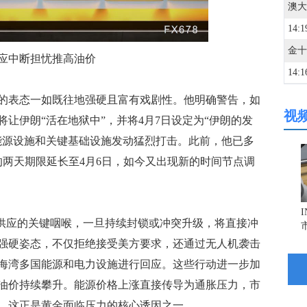
14:1
应中断担忧推高油价
14:1
表态一如既往地强硬且富有戏剧性。他明确警告，如
视
14:1
让伊朗“活在地狱中”，并将4月7日设定为“伊朗的发
能源设施和关键基础设施发动猛烈打击。此前，他已多
14:1
的两天期限延长至4月6日，如今又出现新的时间节点调
14:1
供应的关键咽喉，一旦持续封锁或冲突升级，将直接冲
强硬姿态，不仅拒绝接受美方要求，还通过无人机袭击
14:0
海湾多国能源和电力设施进行回应。这些行动进一步加
油价持续攀升。能源价格上涨直接传导为通胀压力，市
14:0
，这正是黄金面临压力的核心诱因之一。