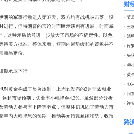
财
14:0
朗的军事行动进入第37天。双方均有战机被击落、设
节
时进行，但特朗普的言论时而暗示谈判有进展，时而威
王
14:0
油”，这种矛盾信号进一步放大了市场的不确定性。以色
清
等待美方批准。整体来看，短期内局势缓和的迹象并不
13:5
宗商品定价。
头狼
4
13:5
短期承压下行
黄金
对黄金构成了显著压制。上周五发布的3月非农就业
13:5
阿东
，远超市场预期，失业率小幅降至4.3%。虽然部分分析
及劳动力参与率下降等弱点，但整体仍巩固了劳动力市
13:4
储年内大幅降息的预期，推动美元指数延续涨势，收报
路
13:4