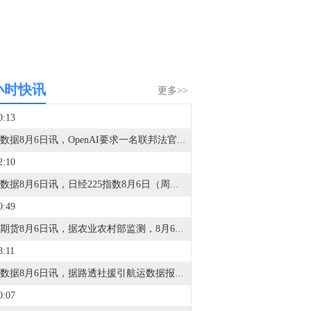
小时快讯
更多>>
0:13
金十数据8月6日讯，OpenAI要求一名联邦法官驳回苹果(AAPL.O)公司提起的商业秘密盗窃诉讼，并表示这家iPhone制造商提出的指控缺乏依据。OpenAI的律师表示，苹果的诉讼错误描述了该公司员工的行为。他们称，OpenAI负责硬件业务的高级主管在面试苹果员工时，遵循的是整个行业普遍采用的招聘标准；而一名被苹果指控窃取机密的员工，实际上是在帮助自己此前在苹果的同事。
2:10
金十数据8月6日讯，日经225指数8月6日（周四）收盘下跌617.18点，跌幅0.93%，报65683.26点；铠侠跌超9%。韩国KOSPI指数8月6日（周四）收盘下跌302.82点，跌幅4.59%，报6295.44点；韩国创业板指（KOSDAQ）微涨0.26%；SK海力士跌10.3%、三星电子跌6.3%。
0:49
金十期货8月6日讯，据农业农村部监测，8月6日“农产品批发价格200指数”为113.66，比昨天上升0.17个点，“菜篮子”产品批发价格指数为113.83，比昨天上升0.20个点。截至今日14:00时，全国农产品批发市场猪肉平均价格为15.80元/公斤，比昨天上升0.4%；牛肉67.25元/公斤，比昨天下降0.2%；羊肉64.59元/公斤，比昨天上升0.3%；鸡蛋9.84元/公斤，比昨天下降0.2%；白条鸡17.23元/公斤，比昨天下降0.6%。
8:11
金十数据8月6日讯，据路透社援引航运数据报道，周三曼德海峡和霍尔木兹海峡的交通量较前一日大幅下降。海事数据追踪机构Kpler的数据显示，周三仅有两艘船通过霍尔木兹海峡，低于前一天的8艘。在伊朗战争于2月开始之前，每天约有130至140艘船只通过该水道。在曼德海峡方面，Kpler数据显示，周三仅有一艘货运船通过该海峡，该船为悬挂巴哈马旗的干散货船，远低于前一天的20艘。此前，与伊朗关系密切的胡塞武装于7月20日在红海对沙特实施海上封锁，以回应“沙特对也门实施的围困”。沙特方面否认了这一说法。在宣布封锁前的一周，平均每天约有41艘船只通过这一关键航运瓶颈。
0:07