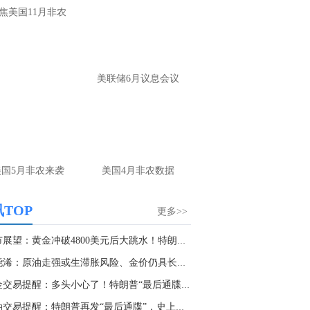
焦美国11月非农
美联储6月议息会议
美国5月非农来袭
美国4月非农数据
TOP
更多>>
金市展望：黄金冲破4800美元后大跳水！特朗普一...
张尧浠：原油走强或生滞胀风险、金价仍具长期看...
黄金交易提醒：多头小心了！特朗普“最后通牒”...
原油交易提醒：特朗普再发“最后通牒”，史上最...