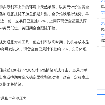
匿
盘
实际利率上升的环境中天然承压。以美元计价的黄金
13:4
艾
叠加通胀担忧下加息预期升温，金价难以维持强势。早
司附近，前一交易日已重挫1.7%，上周四现货金甚至从两
匿
554美元低位。美国期金也跟随下挫。
黄
艾
情
为通胀对冲工具，但在利率较高时期，其机会成本显
冲突爆发以来，现货金价已累计下跌约12%，充分体现
近120吨的消息也对市场情绪形成打击。当局此举
出售或掉期黄金来稳定里拉和流动性，这在一定程度上
短期抛售情绪。
 通胀与利率压力