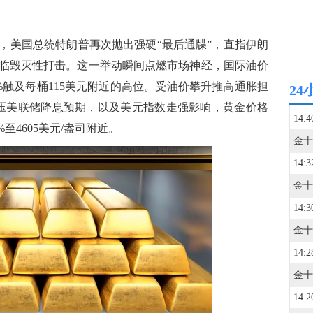
美国总统特朗普再次抛出强硬“最后通牒”，直指伊朗
临毁灭性打击。这一举动瞬间点燃市场神经，国际油价
%触及每桶115美元附近的高位。受油价攀升推高通胀担
24
压美联储降息预期，以及美元指数走强影响，黄金价格
14:4
%至4605美元/盎司附近。
14:3
14:3
14:2
14:2