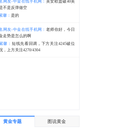
名网友-中金在线手机网：
美女欧盘破40美
能源：1. 印度炼厂据悉买入中东及西非原油。2. 消息人士称，印度正在考虑对天然气消费者征收税费，以资助420亿美元的战略燃料储备扩张计划。拟议液化石油气和液化天然气费用每年可为储备建设筹集15亿美元。3. 消息人士称，由于安全担忧和无人机袭击后油轮短缺，里海管道联盟（CPC）装载作业在短暂恢复后再次暂停。4. 美国能源信息署（EIA）数据显示，美国周度柴油出口激增至创纪录高位；美国当周EIA战略石油储备库存为1983年2月18日当周以来最低。5. 特朗普：或许不得不再让油价上涨。6. 受油价上涨提振，西方石油公司季度利润飙升至2022年以来最高水平。7. 澳大利亚官员称，新建的数据中心必须主要使用可再生能源。8. 澳大利亚政府表示，将加快向可再生能源转型，把企业安装屋顶太阳能电池板的成本降低约五分之一。9. 航运数据显示，海湾国家的原油和凝析油出口在7月份基本保持稳定，但仍比战前水平低约40%。农业/矿业：1. 加纳央行黄金采购计划2025年亏损19亿美元。2. 中国黄金协会：2026年上半年，国内黄金ETF增仓量同比下降66.17%。3. 中国黄金协会：2026年上半年我国黄金产量同比下降14.62%，消费量增长1.23%。4. 联合国粮农组织：全球或面临新一轮食品价格上涨。5. Weda Bay Nickel获批新增2500万吨镍矿RKAB配额。伊朗局势：1. 美国副总统万斯称与伊朗谈判将需要一些时间。2. 伊朗称与阿曼就霍尔木兹海峡航运路线达成一致，协议进入最后阶段。3. 据伊朗媒体Fars News，由于债务不断攀升，伊朗国家石油公司（NIOC）的银行账户已被一家国有银行冻结，这凸显了该国最重要的收入来源所面临的巨大压力。
是不是反弹做空
1:43
紫馨：
是的
沪深两市成交额连续第3个交易日突破2万亿元，较上一日此时缩量超400亿。
名网友-中金在线手机网：
老师你好，今日
金走势是怎么的啊
紫馨：
短线先看回调，下方关注4245破位
况，上方关注4270/4304
黄金专题
图说黄金