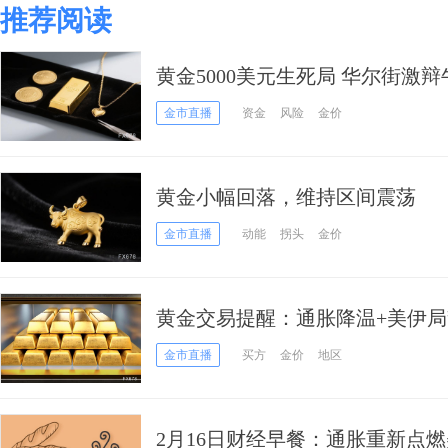
推荐阅读
黄金5000美元生死局 华尔街激辩
金市直播
资金
风险
金价
黄金小幅回落，维持区间震荡
金市直播
动能
拐头
金价
黄金交易提醒：通胀降温+美伊
何涨不上去？本周PCE定生死
金市直播
买方
金价
地区
2月16日财经早餐：通胀重新点