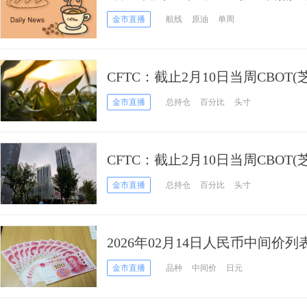
测试5000关口支撑，OPEC+或
金市直播
航线
原油
单周
CFTC：截止2月10日当周CBOT
期货持仓报告
金市直播
总持仓
百分比
头寸
CFTC：截止2月10日当周CBOT
冬小麦期货持仓报告
金市直播
总持仓
百分比
头寸
2026年02月14日人民币中间价列
金市直播
品种
中间价
日元