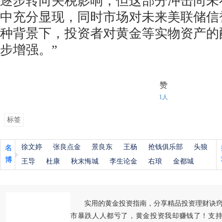
逐步转向关税影响，但这部分冲击尚未
中充分显现，同时市场对未来美联储信
种背景下，投资者对黄金等实物资产的
步增强。”
赞
1人
标签
徐文婷
张良点金
景良东
王杨
抢钱俱乐部
头狼
名
博
王导
杜康
秋末悔城
李生论金
右琅
金都城
实用的黄金投资指南，分享精品投资理财诀
市暴跌人人都亏了，黄金投资我却赚钱了！支持