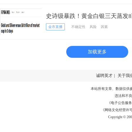
史诗级暴跌！黄金白银三天蒸发8
洗”背后发生了什么？
金市直播
不确定性
风险
因素
加载更多
诚聘英才
|
关于我
本站所有文章、数据仅供
违法和不
《电子公告服务许可证
《网络文化经营许可证》
Copyright © 20