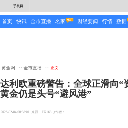
手机网
首页
快讯
金市直播
名家
财经要闻
行情
数据
黄金网
金市直播
>>
>>
正文
达利欧重磅警告：全球正滑向“
黄金仍是头号“避风港”
2026-02-04 08:38:01
来源：FX168
g作者：