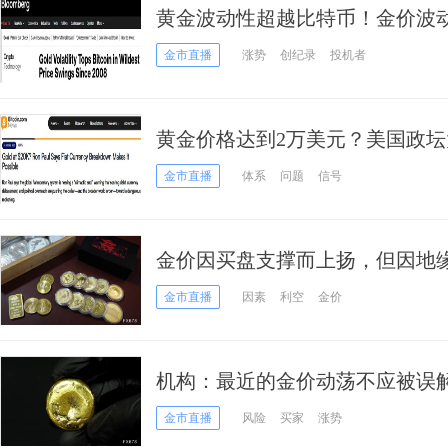
黄金波动性超越比特币！金价波动
金市直播
涨势
创纪录
投机者
黄金价格达到2万美元？美国政
使这成为可能
金市直播
体系
问题
信号
金价因买盘支撑而上扬，但因地
将受限
金市直播
因素
利空
金价
机构：最近的金价动荡不应被误
金市直播
风险
买家
涨势