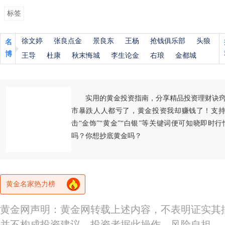
标签
徐文婷
张良点金
景良东
王杨
抢钱俱乐部
头狼
名
博
王导
杜康
秋末悔城
李生论金
右琅
金都城
实用的黄金投资指南，分享精品投资理财诀
市暴跌人人都亏了，黄金投资我却赚钱了！支持
击“金饰”“黄金”“白银”等关键词便可知晓即时
吗？你想抄底黄金吗？
黄金名家热力榜
黄金网声明：黄金网转载上述内容，不表明证实其
并不构成投资建议。投资者据此操作，风险自担。