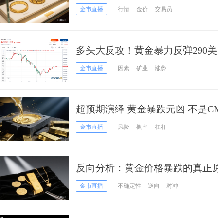
间
金市直播
行情
金价
交易员
多头大反攻！黄金暴力反弹290美
级飙升背后涨势能否延续？
金市直播
因素
矿业
涨势
超预期演绎 黄金暴跌元凶 不是C
金市直播
风险
概率
杠杆
反向分析：黄金价格暴跌的真正
还未结束
金市直播
不确定性
逆向
对冲