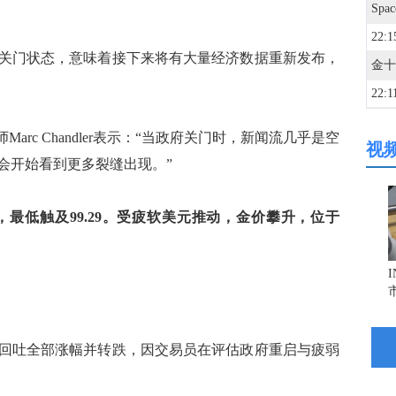
Sp
22:1
关门状态，意味着接下来将有大量经济数据重新发布，
22:1
美联
席市场策略师Marc Chandler表示：“当政府关门时，新闻流几乎是空
视
22:1
会开始看到更多裂缝出现。”
22:1
，最低触及99.29。受疲软美元推动，金价攀升，位于
22:1
22:1
回吐全部涨幅并转跌，因交易员在评估政府重启与疲弱
22:1