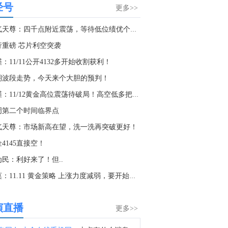
经号
匈牙利总理毛焦尔：电力短缺使匈牙利在高峰期损失了60-70亿福林。
更多>>
9:57
淘气天尊：四千点附近震荡，等待低位绩优个股补涨！
储巴尔金：就业市场处于弱平衡状态。
行重磅 芯片利空突袭
8:24
：11/11公开4132多开始收割获利！
白宫国家经济委员会主任哈塞特：特朗普和沃什时时刻刻谈论经济问题。
期波段走势，今天来个大胆的预判！
7:44
李槿：11/12黄金高位震荡待破局！高空低多把握机会！
白宫国家经济委员会主任哈塞特：我相信美国总统特朗普不会给美联储主席沃什关于利率的建议。
周第二个时间临界点
7:13
气天尊：市场新高在望，洗一洗再突破更好！
阿联酋阿布扎比国家石油公司ADNOC：必须尊重和保护国际水道的航行自由以及商业航运的安全畅通。
4145直接空！
7:05
为民：利好来了！但..
阿联酋阿布扎比国家石油公司ADNOC：船只在霍尔木兹海峡受到的这些袭击导致1名船员遇难，20人受伤。
桂莫：11.11 黄金策略 上涨力度减弱，要开始回调了！
6:44
阿联酋阿布扎比国家石油公司ADNOC：正在与相关部门采取措施，以保护员工、资产和运营，并尽可能满足客户需求。
演直播
更多>>
5:11