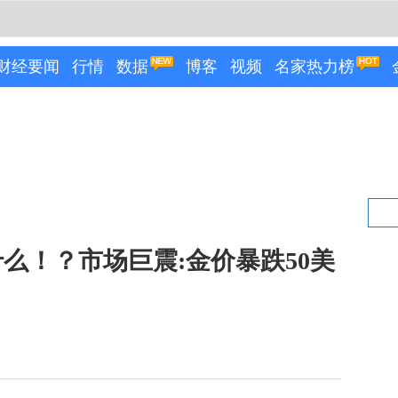
财经要闻
行情
数据
博客
视频
名家热力榜
么！？市场巨震:金价暴跌50美