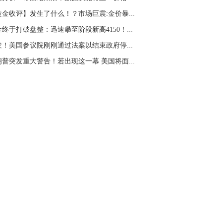
名网友-中金在线手机网：
二十美金的幅
【黄金收评】发生了什么！？市场巨震:金价暴跌5...
。70一50？。
黄金终于打破盘整：迅速攀至阶段新高4150！空头...
文婷：
带上止损博弈，实时指导， 关注老
经号主页：http://mp.cnfol.com/user/58676
突发！美国参议院刚刚通过法案以结束政府停摆 ...
特朗普突发重大警告！若出现这一幕 美国将面临...
名网友-中金在线手机网：
老师好，金现在
样操作？
文婷：
70附近高空，50附近低多，最新策
和实时指导， 关注老师财经号主页：
p://mp.cnfol.com/user/58676