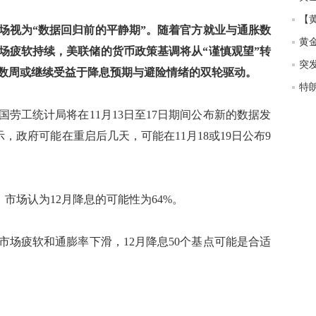
匿
度
场视为“数据回归前的平静期”。随着官方就业与通胀数
徐
场疲软持续，美联储的货币政策基调将从“谨慎观望”转
师财
来数周或继续受益于降息预期与避险情绪的双轮驱动。
匿
怎
劳工统计局将在11月13日至17日期间公布新的数据发
徐
le表示，政府可能在重启后几天，可能在11月18或19日公布9
略
htt
，市场认为12月降息的可能性为64%。
市场疲软和通膨率下滑，12月降息50个基点可能是合适