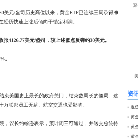
让
聚
80美元/盎司历史高位以来，黄金ETF已连续三周录得净
htt
在经历快速上涨后倾向于锁定利润。
匿
么
4126.77美元/盎司，较上述低点反弹约30美元。
徐
万
3%。
时
经号
匿
徐
资讯
结束美国史上最长的政府关门，结束数周长的僵局。这
htt
十万联邦员工无薪、航空交通也受影响。
匿
院，议长约翰逊表示，预计周三可通过，并送交总统特
徐