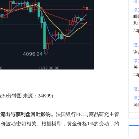
匿
徐
22:0
瞬
和
htt
匿
谢
徐
htt
匿
30分钟图 来源：24K99)
徐
师财
金流出与获利盘回吐影响。
法国银行FIC与商品研究主管
匿
资金变化与金价波动密切相关。根据模型，黄金价格1%的变动，约
以
徐