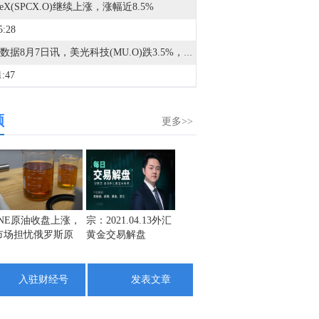
aceX(SPCX.O)继续上涨，涨幅近8.5%
5:28
金十数据8月7日讯，美光科技(MU.O)跌3.5%，SK海力士(SKHY.O)跌6%，闪迪(SNDK.O)跌5.2%，西部数据(WDC.O)跌5.8%，希捷科技(STX.O)跌10%。
1:47
储巴尔金：企业盈利相当强劲，增长良好。
频
1:08
更多>>
金十数据8月7日讯，*ST帅电公告，公司拟通过支付现金方式购买李连强、斯应昌持有的杭州惠嘉信息科技有限公司100%股权，交易价格4.1亿元。标的公司主营智能电网设备、综合能源及电力工程、电网智慧服务，评估增值率363.82%。本次交易构成重大资产重组，不构成关联交易及重组上市。业绩承诺方承诺标的公司2026年度、2027年度、2028年度净利润分别不低于4300万元、5000万元、5700万元。
0:54
美联储巴尔金：处于零至温和的就业增长环境中。
0:33
INE原油收盘上涨，
宗：2021.04.13外汇
盛文兵：通胀预期
栾雪：
市场担忧俄罗斯原
黄金交易解盘
再度升温 且看美联
外汇上
美联储巴尔金：就业数据感觉不太好，但现实如此。
油出口受阻
储如何应对
0:18
入驻财经号
发表文章
美联储巴尔金：就业数据表现为低招聘、低裁员状态。
0:10