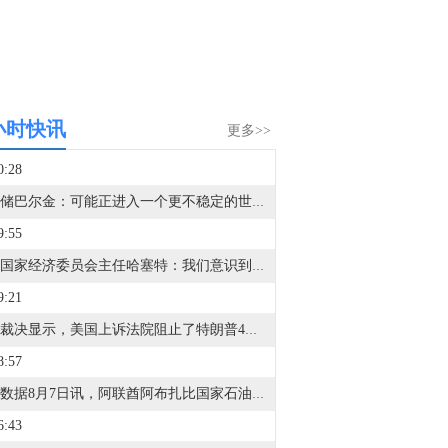
小时快讯
更多>>
0:28
美联储巴尔金：可能正进入一个更不稳定的世界。
9:55
白宫国家经济委员会主任哈塞特：我们意识到天然气价格很高。
9:21
法院裁决显示，美国上诉法院阻止了特朗普4亿美元的白宫宴会厅项目。
8:57
金十数据8月7日讯，阿联酋阿布扎比国家石油公司ADNOC发布公告称，由于针对公司人员和资产的无端袭击，我们的运营持续受到重大影响。公告称，自冲突开始以来，已有15艘ADNOC旗下船只在通过霍尔木兹海峡期间遭到导弹和无人机袭击，其中仅本周就有3艘船遭袭。这些袭击不幸造成1名人员死亡，并导致20名船员受伤。在与相关部门密切协调的情况下，ADNOC正在采取一切必要措施，保护员工、资产和运营，并尽最大可能满足客户需求。公司强调，必须尊重并保护国际水道中商业航运的航行自由和安全、不间断通行权，不得对其实施威胁、骚扰或攻击。
6:43