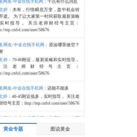
名网友-中金在线手机网：
十点有什么消息
美元兑加元USD/CAD日内跌超0.50%，现报1.3941。
文婷：
木有，行情瞬息万变，盘中机会转
4:56
即逝。 为了让大家第一时间获取最新策略
阿联酋阿布扎比国家石油公司ADNOC：本周在霍尔木兹海峡过境时三艘船只遭到袭击。
实时指导， 关注老师财经号主页：
p://mp.cnfol.com/user/58676
名网友-中金在线手机网：
原油哪里做空？
谢
文婷：
79-80附近，最新策略和实时指导，
关注老师财经号主页：
p://mp.cnfol.com/user/58676
名网友-中金在线手机网：
还能不能多
文婷：
40-45附近低多，实时指导， 关注老
经号主页：http://mp.cnfol.com/user/58676
名网友-中金在线手机网：
老师好，4345可
多吗？
黄金专题
图说黄金
文婷：
40-45附近多，带上止损博弈，为了