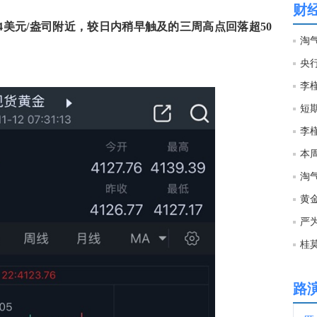
财
94美元/盎司附近，较日内稍早触及的三周高点回落超50
22:0
美联
央
22:0
李槿
短
22:0
本
22:0
淘
黄金
22:0
严
22:0
路
22:0