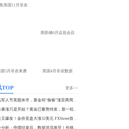
大家第一时间获取最新策略和实时指
焦美国11月非农
导， 关注老师财经号主页：
p://mp.cnfol.com/user/58676
名网友-中金在线手机网：
黄金多，看到什
美联储6月议息会议
位置呢？
文婷：
冲破75，看85-4400附近，行情瞬息
变，盘中机会转瞬即逝。 为了让大家第一
间获取最新策略和实时指导， 关注老师财
主页：http://mp.cnfol.com/user/58676
美国5月非农来袭
美国4月非农数据
名网友-中金在线手机网：
能回撤到30
文婷：
先看破了40会到30，最新策略和实
TOP
更多>>
时指导， 关注老师财经号主页：
p://mp.cnfol.com/user/58676
退伍军人节美股休市，黄金却“偷偷”涨至两周半...
黄金暴涨只是开始？黄金已蓄势待发，新一轮上涨...
名网友-中金在线手机网：
止损多少 老师
黄金又爆发！金价亚盘大涨32美元 FXStreet首席...
文婷：
7美金
黄金分析：停摆结束后，数据洪流将至！价格能否...