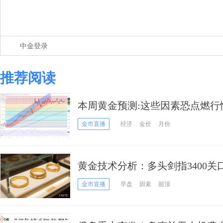
中金登录
推荐阅读
本周黄金预测:这些因素恐点燃行情！
金价技术前景分析
金市直播
经济
金价
月份
黄金技术分析：多头剑指3400关口
金市直播
早盘
因素
能顶