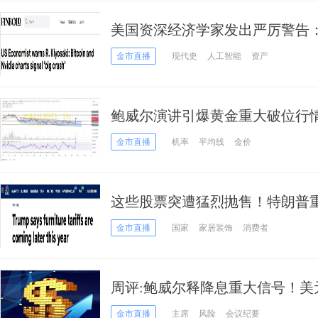
美国资深经济学家发出严厉警告
图表预示着“大崩盘”
金市直播
现代史
人工智能
资产
鲍威尔演讲引爆黄金重大破位行
景 投资者如何获利了结？
金市直播
机率
平均线
金价
这些股票突遭猛烈抛售！特朗普
金市直播
国家
家居装饰
消费者
周评:鲍威尔释降息重大信号！美
特朗普关税传大消息
金市直播
主席
风险
会议纪要