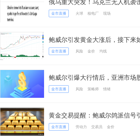
俄乌重大突发！乌克兰无人机袭击
头爆炸引发大火
金市直播
火球
核电厂
现场
鲍威尔引发黄金大涨后，接下来如何走
金价技术分析
金市直播
风险
金价
均线
鲍威尔引爆大行情后，亚洲市场
析师最新评论来了
金市直播
风险
策略师
情绪
黄金交易提醒：鲍威尔鸽派信号
云霄？市场看涨情绪爆棚
金市直播
劳动力
交易员
金价